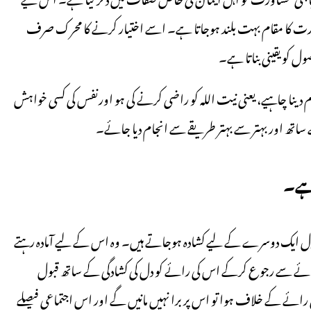
ت کا مقام بہت بلند ہوجاتا ہے۔ اسے اختیار کرنے کا محرک صرف
 کو یقینی بناتا ہے۔
نا چاہیے، یعنی نیت اللہ کو راضی کرنے کی ہو اورنفس کی کسی خواہش
ساتھ اور بہتر سے بہتر طریقے سے انجام دیا جائے۔
 ہے۔
ل ایک دوسرے کے لیے کشادہ ہوجاتے ہیں۔ وہ اس کے لیے آمادہ رہتے
نی رائے سے رجوع کرکے اس کی رائے کو دل کی کشادگی کے ساتھ قبول
 رائے کے خلاف ہوا تو اس پر برا نہیں مانیں گے اور اس اجتماعی فیصلے