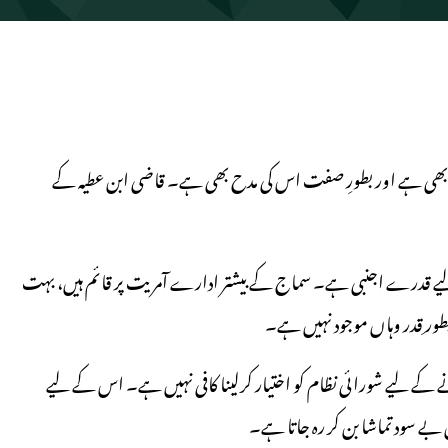
م بھی ہے اور بطورِ صفت اس کی مدح بھی ہے۔ قاضی ابن عطیہ کے
 لیے قدرے اجنبی ہے۔ سماج کے بیشتر ادارے آمریت پر قائم ہیں، بہت
ور ِقدر وہاں موجود نہیں ہے۔
ے لیے شورائی نظام کو اختیار کرلینا کافی نہیں ہے۔ اس کے لیے
بے سود تماشا بن کر رہ جاتا ہے۔