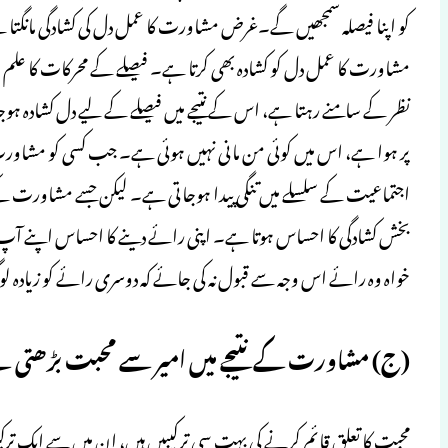
کو اپنا فیصلہ سمجھیں گے۔غرض مشاورت کا عمل دل کی کشادگی مانگتا 
مشاورت کا عمل دل کو کشادہ بھی کرتا ہے۔ فیصلے کے محرکات کا علم ہو
نظر کے سامنے رہتا ہے، اس کے نتیجے میں فیصلے کے لیے دل کشادہ ہوجا
پر ہوا ہے، اس میں کوئی من مانی نہیں ہوئی ہے۔ جب کسی کو مشاو
اجتماعیت کے سلسلے میں تنگی پیدا ہوجاتی ہے۔ لیکن جسے مشاورت کے
بخش کشادگی کا احساس ہوتا ہے۔ اپنی رائے دینے کا احساس اپنے آپ م
خواہ وہ رائے اس وجہ سے قبول نہ کی جائے کہ دوسری رائے کو زیادہ ل
(ج) مشاورت کے نتیجے میں امیر سے محبت بڑھتی 
محبت کا تعلق قائم کرنے کی بہت سی ترکیبیں ہیں، ان میں سے ایک 