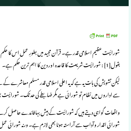
شورائیت عظیم اسلامی قدر ہے۔ قرآن مجید میں بطورِ عمل اس کا حک
بقول[1] : شورائیت شریعت کا قاعدہ اور دین کا اہم ترین حکم ہے۔
لیکن تشویش کی بات یہ ہے کہ یہ اعلی اسلامی قدر مسلم معاشرے کے
سے اداروں میں نظام تو شورائی ہے مگر ضابطے کی حد تک۔ شورائیت بط
واقعات گواہی دیتے ہیں کہ شورائیت کے بیش بہافائدے حاصل کرنے ک
شورائی اقدار وآداب سے آراستہ ہونا بھی لازم ہے۔ ورنہ شورائی عمل 