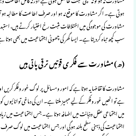
ہوتی ہے۔ اگر مشاورت کا موقع نہ ہو اور صرف اطاعت کا مطالبہ ہو تو
مشاورت کی موجودگی میں اختلافات مثبت رخ اختیار کرتے ہیں، استبداد
سب کچھ تباہ کردیتا ہے۔ ایسا گھر کی چھوٹی اجتماعیت میں بھی ہوتا ہ
(ھ) مشاورت سے فکر ی قوتیں ترقی پاتی ہیں
مشاورت کا تقاضا یہ ہوتا ہے کہ امور ومسائل پر لوگ غور وفکر کریں 
ہے تو انھیں غور وفکر کے لیے مہمیز ملتا ہے۔ ان کی دماغی توانائیوں ک
میں اجتماعی عقل وذہانت میں اضافہ ہوتا ہے۔ جس اجتماعیت میں زیا
اجتماعیت کی ذہنی سطح بلند ہوگی اور جس اجتماعیت میں لوگ صرف ا