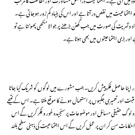
 اجتماعیت میں نقص در آتا ہے اور اس کی بنیاد کم زور ہوجاتی ہے۔
 وآمریت کی صورت میں جب گھٹن بڑھنے پر جوالا مکھی پھوٹتا ہے تو
ے اور بڑی اجتماعیتوں میں بھی ہوتا ہے۔
اور اپنا حاصل فکر پیش کریں۔ جب مشورے میں لوگوں کو شریک کیا جاتا
و مثبت اور تعمیری جگہوں پر استعمال ہونے کا موقع ملتا ہے۔ اس کے نتیجے
دہ لوگ حقیقی مسائل اور موضوعات پر سنجیدہ غور و فکر کریں گے اس
حکامات سن کر ان پر عمل کریں گے اس اجتماعیت کی ذہنی سطح بلند