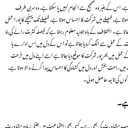
ہے، اس کے بغیر وہ صحیح سے انجام نہیں پا سکتا ہے، دوسری طرف
تا ہے، فیصلے میں شرکت کا احساس ہوتا ہے، فیصلے تک پہنچنے کا پورا عمل
تا ہے۔ اختلاف کے باوجود یہ معلوم رہتا ہے کہ فیصلہ کثرت رائے کی بنا
رت کے عمل سے الگ کردیا جاتا ہے تو اس کے دل میں اس ادارے یا
 عمل میں بھرپور شرکت کا موقع دیا جاتا ہے اسے اپنے دل میں فرحت
یں راحت بخش اور دل میں کشادگی کا احساس پیدا کرنے والا ہوتا ہے،
وگوں کی تائید حاصل ہوئی۔
ہے۔
ترکیب مشاورت کی بھی ہے۔ کسی بھی اجتماعیت میں جتنی زیادہ مشاورت