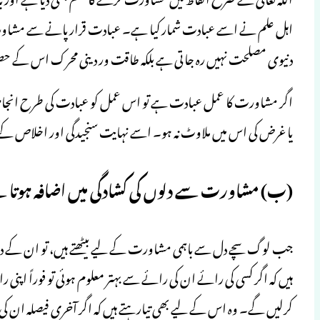
اہل علم نے اسے عبادت شمار کیا ہے۔ عبادت قرار پانے سے مشاور
دنیوی مصلحت نہیں رہ جاتی ہے بلکہ طاقت ور دینی محرک اس کے حصول
اگر مشاورت کا عمل عبادت ہے تو اس عمل کو عبادت کی طرح انجام دی
یا غرض کی اس میں ملاوٹ نہ ہو۔ اسے نہایت سنجیدگی اور اخلاص کے 
(ب) مشاورت سے دلوں کی کشادگی میں اضافہ ہوتا
جب لوگ سچے دل سے باہمی مشاورت کے لیے بیٹھتے ہیں، تو ان کے د
ہیں کہ اگر کسی کی رائے ان کی رائے سے بہتر معلوم ہوئی تو فوراً اپ
کرلیں گے۔ وہ اس کے لیے بھی تیار ہتے ہیں کہ اگر آخری فیصلہ ان کی