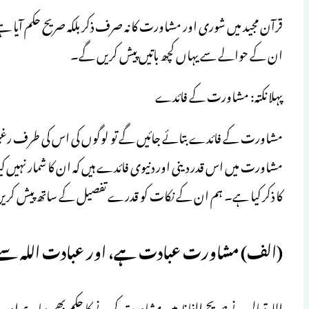
قرآن مجید میں شوری اور مشاورت کا نہ صرف ذکر بلکہ صریح حکم آیا ہ
ان کے حوالے سے یہاں کچھ باتیں پیش کریں گے۔
پہلا نکتہ: مشاورت کے فائدے
مشاورت میں اس قدر دینی اور دنیوی فائدے ہیں کہ ان کا شمار نہی
کا ذکر کیا ہے۔ ہم ان کے نکات کو قدرے تفصیل کے ساتھ پیش کری
(الف) مشاورت عبادت ہے، اور عبادت اللہ سے
اللہ تعالی نے صریح الفاظ میں مشاورت کرنے کا حکم بھی دیا ہے او