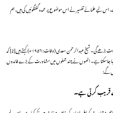
ے، اس لیے علمائے تفسیر نے اس موضوع پر عمدہ گفتگوئیں کی ہیں، ہم
مشاورت کے فائدے بتائے جائیں گے تو لوگوں کی اس کی طرف رغبت بڑھے گی۔ شیخ عبدالرحمن سعدی (وفات: ۱۹۵۶ء) کہتے ہیں[2] کہ
ں کیا جاسکتا ہے۔ انھوں نے چند جملوں میں مشاورت کے بڑے فائدوں
ں گے:
 قریب کرتی ہے۔
ر باہمی مشاورت کو اہل ایمان کی خاص صفات میں ذکر کیا ہے۔ اس لیے