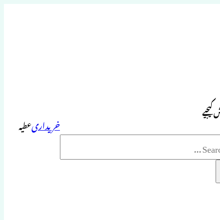
 کیجیے
خریداری
عطیہ
Sea