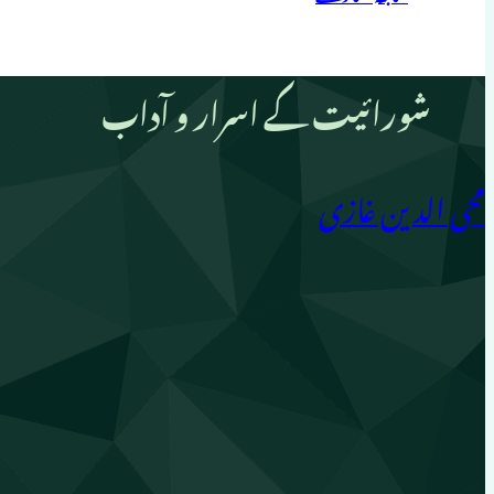
شورائیت کے اسرار و آداب
محی الدین غازی