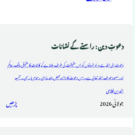
دعوتِ دین : راستے کے نشانات
دعوتِ الی اللہ سے مراد انسانوں کو اس حقیقت کی طرف بلانا ہے کہ کائنات کا حقیقی مالک، حاکم
حمید
اور معبود صرف اللہ تعالیٰ ہے۔ اس دعوت کا دائرہ محض چند مذہبی رسوم یا رسمی...
الدین فلاحی
جولائی 2026
پڑھیں