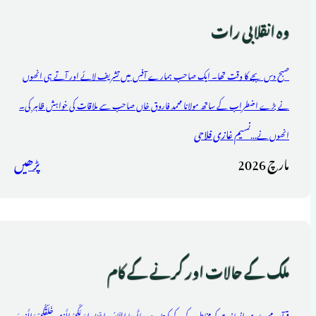
وہ انقلابی رات
صبح دس بجے کا وقت تھا۔ ایک صاحب ہمارے آفس میں تشریف لائے اور آتے ہی انھوں
نے بڑے اضطراب کے ساتھ مولانا محمد فاروق خاں صاحب سے ملاقات کی خواہش ظاہر کی۔
نسیم غازی فلاحی
انھوں نے...
مارچ 2026
پڑھیں
ملک کے حالات اور کرنے کے کام
قرآن مجید پوری انسانیت کو مخاطب کرکے کہتا ہے: یاأَیهَا النَّاسُ اعْبُدُوا رَبَّكُمُ الَّذِی خَلَقَكُمْ وَالَّذِینَ