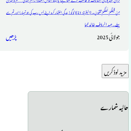
مِنْ قَبْلِكُمْ لَعَلَّكُمْ تَتَّقُونَ۔ [البقرة: 21](لوگو! بندگی اختیار کرو اپنے اُس رب کی جو تمہارا اور تم سے
عبد الرؤف خالد ٹیما
پہلے...
جولائی 2025
پڑھیں
مزید لوڈ کریں
حالیہ شمارے