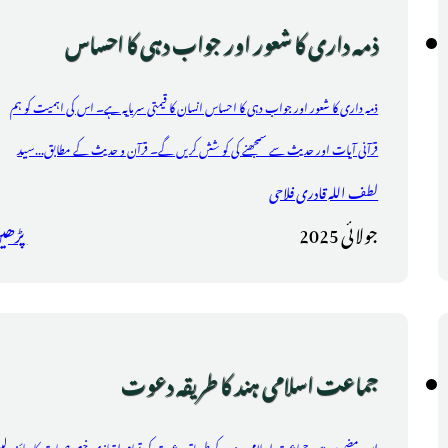
ذمہ داری کا شعور اور جواب دہی کا احساس
ذمہ داری کا شعور اور جواب دہی کا احساس انسان کا قیمتی سرمایہ ہے۔ اس کی اہمیت کو ہم
سید
قرآنی آیات اور حدیث سے سمجھنے کی کو شش کریں گے۔ قرآن و حدیث کے مطابق...
لطف اللہ قادری فلاحی
جولائی 2025
پڑھی
جماعت اسلامی ہند کا طریقہ دعوت
اس مضمون میں جماعت اسلامی ہند کے طریقِ دعوت کی تمام امتیازی خصوصیات کا جائزہ لین