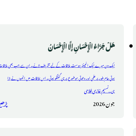
هَلْ جَزَاءُ الْإِحْسَانِ إِلَّا الْإِحْسَانُ
ایک دن میرے ایک انجینئر دوست ملاقات کے لیے تشریف لائے۔ ان سے جب بھی ملاقات
ہوتی عام طور پر علمی اور دعوتی موضوع پر ہی گفتگو ہوتی۔ اس مُلاقات میں انھوں نے بڑا
نسیم غازی فلاحی
ہی...
جون 2026
پڑھی