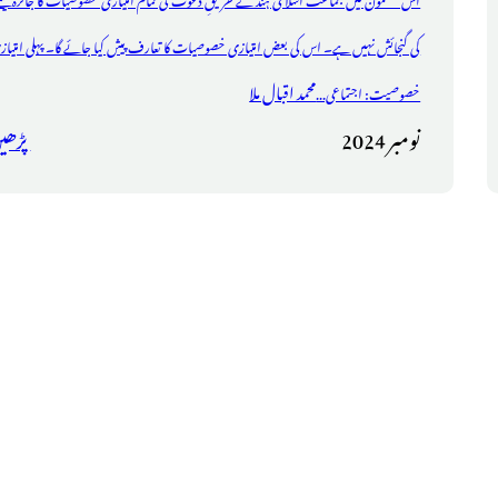
کی گنجائش نہیں ہے۔ اس کی بعض امتیازی خصوصیات کا تعارف پیش کیا جائے گا۔ پہلی امتیاز
محمد اقبال ملا
خصوصیت: اجتماعی...
نومبر 2024
پڑھی