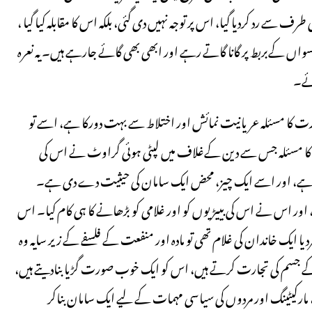
 سے رد کردیا گیا، اس پر توجہ نہیں دی گئی، بلکہ اس کا مقابلہ کیا گیا ،
سواں کےبربط پر گانا گاتے رہے اور ابھی بھی گائے جارہے ہیں۔ یہ نعرہ
ئے۔
ورت کا مسئلہ عریانیت نمائش اور اختلاط سے بہت دورکا ہے، اسے تو
ن کا مسئلہ جس سے دین کےغلاف میں لپٹی ہوئی گراوٹ نے اس کی
لیا ہے، اور اسے ایک چیز، محض ایک سامان کی حیثیت دے دی ہے۔
، اور اس نے اس کی بییڑیوں کو اور غلامی کو بڑھانے کا ہی کام کیا۔ اس
یا ایک خاندان کی غلام تھی تو مادہ اور منفعت کے فلسفے کے زیر سایہ وہ
س کے جسم کی تجارت کرتے ہیں، اس کو ایک خوب صورت گڑیا بنادیتے ہیں،
کیٹینگ اور مردوں کی سیاسی مہمات کے لیے ایک سامان بناکر