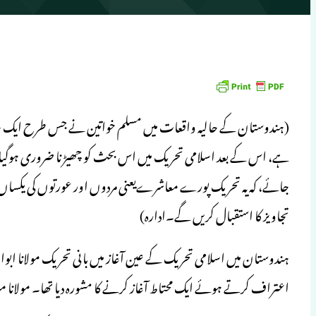
(ہندوستان کے حالیہ واقعات میں مسلم خواتین نے جس طرح ایک خالص م
ہے، اس کے بعد اسلامی تحریک میں اس بحث کو چھیڑنا ضروری ہوگیا ہ
جائے، کہ یہ تحریک پورے معاشرےیعنی مردوں اور عورتوں کی یکساں طو
تجاویز کا استقبال کریں گے۔ادارہ)
ہندوستان میں اسلامی تحریک کے عین آغاز میں بانی تحریک مولانا ابوا
اعتراف کرتے ہوئے ایک محتاط آغاز کرنے کا مشورہ دیا تھا۔ مولانا م