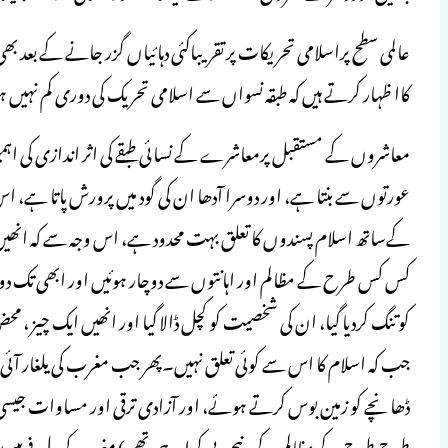
عالمی سطح پراسلامی تحریکات پر تقریباکئی دہائیاں گزر جانے کے بعد ب
کاا ظہار کرتے ہیں کہ طبقہ نسواں سے اسلامی تحریک کی دوری کم نہیں 
معاشروں کے مستقبل پرمعاشرے کے نسائی طبقے کی اثر اندازی کی اہمیت ک
عورتوں سے بنتا ہے، اور دوسرا آدھا ان کی گود میں پرورش پاتا ہے، 
کےساتھ اسلام پسندوں کا تعلق بہت محدود ہے، اس وجہ سے کہ انھی
کس کس طرح کے مظالم اور اہانتوں سے دوچار ہوئیں اور ابھی تک دوچار
کو تنگ کردیا گیا، ان کی شخصیت کو کچل ڈالا گیا اور انھیں ایک چیز ، 
جب کہ اسلام کا اس سے کوئی تعلق نہیں۔پھر جب مغرب کی یلغار آئی 
ڈھانچے کو زمین بوس کرتے ہوئے، اور آزادی ترقی اور مساوات جیسی پ
طرح طرح کے مظالم کے نیچے دبی کراہ رہی تھی) مغرب کی دل فریبیوں سے