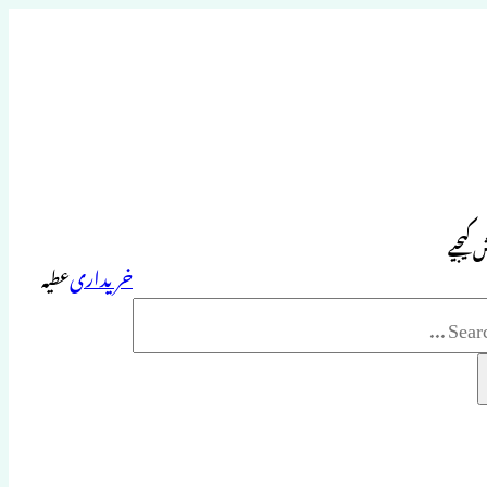
 کیجیے
خریداری
عطیہ
Sea