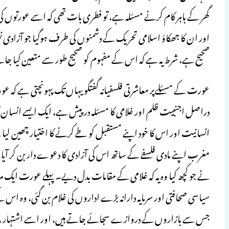
گھر کے باہر کام کرنے مسئلہ ہے، تو فطری بات تھی کہ اسے عورتوں کی طرف
اور ان کا جھکاؤ اسلامی تحریک کے دشمنوں کی طرف ہوگیا جو آزادی ن
صحیح ہے، شرط یہ ہے کہ اس کے مفہوم کو صحیح طور سے متعین کیا جا
عورت کے مسئلےپر معاشرتی فلسفیانہ گفتگو یہاں تک پہونچتی ہے کہ ع
دراصل اجنبیت ظلم اور غلامی کا مسئلہ درپیش ہے، ایک ایسے انسا
انسانیت اور اس کا خود اپنے مستقبل کو طے کرنے کا اختیار چھین 
مغرب اپنے مادی فلسفے کے ساتھ اس کی آزادی کا دعوے دار بن کر آیا
نے جو کچھ کیا وہ یہ کہ غلامی کے مقامات بدل دیے۔ پہلے عورت ایک مرد 
سیاسی صحافتی اور سرمایہ دارانہ بڑے اداروں کی غلام بن گئی، وہ ا
جس سے بازاروں کے دروازے سجائے جاتے ہیں، اور اسے اشتہار ، مار