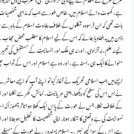
ہے ، کھوٹ والے اسلام میں، خاص طور سے جب کہ مذہبی شخصیات کی 
بات تھی کہ ان فرسودہ شکلوں کے خلاف بغاوت اسلام کے باہر سے ہو
ذہن میں یہ بٹھادیا جائے کہ اس کے لیے اسلام کا مطلب محض حجاب ہے، 
لیے نہ علم ، نہ آزادی ، اور نہ ہی ملک اور انسانیت کے مستقبل کی تعمی
منوانےکاایک ہی راستہ ہے ، اور وہ ہے اسلام اور اس کے آداب جی
ایسےمیں جب اسلامی تحریک نے آغاز کیا تو اپنے آپ کو ایسے معاشرے 
نے بس اس کی سطح کو دیکھا، یعنی عریانیت ، نمائش، گھر سے نکلنا 
کے خلاف نکلا، جس نے عورت کے پاس ایک کھلا ہوا تاثر چھوڑاکہ اس
نسوانیت کی بے وقعتی کا شکار ہونا، اپنی شخصیت کا تحلیل ہوجانا او
ہے، اس کے سوا کچھ نہیں ۔ اسلام پسندوں نے عورت کے مسئلے کےاخل