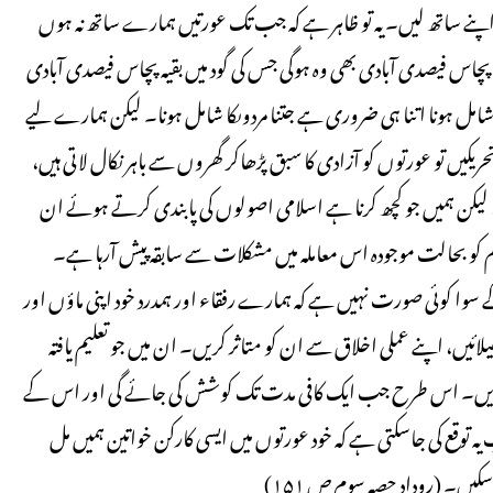
نے ساتھ لیں۔ یہ تو ظاہر ہے کہ جب تک عورتیں ہمارے ساتھ نہ ہوں
چاس فیصدی آبادی بھی وہ ہوگی جس کی گود میں بقیہ پچاس فیصدی آبادی
شامل ہونا اتنا ہی ضروری ہے جتنا مردوںکا شامل ہونا۔ لیکن ہمارے لیے
یں تو عورتوں کو آزادی کا سبق پڑھاکر گھروں سے باہر نکال لاتی ہیں،
لیکن ہمیں جو کچھ کرنا ہے اسلامی اصولوں کی پابندی کرتے ہوئے ان
 کو بحالت موجودہ اس معاملہ میں مشکلات سے سابقہ پیش آرہا ہے۔
 کوئی صورت نہیں ہے کہ ہمارے رفقاء اور ہمدرد خود اپنی ماؤں اور
لائیں، اپنے عملی اخلاق سے ان کو متاثر کریں۔ ان میں جو تعلیم یافتہ
 تعلیم دیں۔ اس طرح جب ایک کافی مدت تک کوشش کی جائے گی اور اس کے
یہ توقع کی جاسکتی ہے کہ خود عورتوں میں ایسی کارکن خواتین ہمیں مل
یں۔ (روداد حصہ سوم ص ۱۵۱)