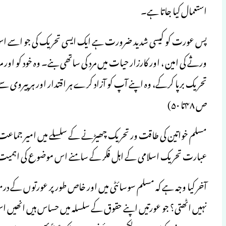
استعمال کیا جاتا ہے۔
پس عورت کو کیسی شدید ضرورت ہے ایک ایسی تحریک کی جو اسے اس
ورثے کی امین ، اور کارزار حیات میں مرد کی ساتھی بنے۔ وہ خود کو اور 
تحریک برپا کرکے، وہ اپنے آپ کو آزاد کرے ہر اقتدار اور ہر پیروی س
ص ۴۸تا ۵۰)
مسلم خواتین کی طاقت ور تحریک چھیڑنے کے سلسلے میں امیر جماعت اسل
عبارت تحریک اسلامی کے اہل فکر کے سامنے اس موضوع کی اہمیت ک
آخر کیا وجہ ہے کہ مسلم سوسائٹی میں اور خاص طور پر عورتوں ک
نہیں اٹھتی؟ جو عورتیں اپنے حقوق کے سلسلہ میں حساس ہیں انھیں ا