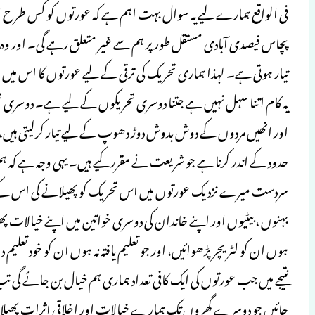
فی الواقع ہمارے لیے یہ سوال بہت اہم ہے کہ عورتوں کو کس طرح اپ
پچاس فیصدی آبادی مستقل طور پر ہم سے غیر متعلق رہے گی۔ اور وہ پ
تیار ہوتی ہے۔ لہذا ہماری تحریک کی ترقی کے لیے عورتوں کا اس میں 
یہ کام اتنا سہل نہیں ہے جتنا دوسری تحریکوں کے لیے ہے۔ دوسری تحریک
اور انھیں مردوں کے دوش بدوش دوڑ دھوپ کے لیے تیار کرلیتی ہیں، 
حدود کے اندر کرنا ہے جو شریعت نے مقرر کیے ہیں۔ یہی وجہ ہے کہ ہم
سردست میرے نزدیک عورتوں میں اس تحریک کو پھیلانے کی اس کے سوا
بہنوں ، بیٹیوں اور اپنے خاندان کی دوسری خواتین میں اپنے خیالات پھی
ہوں ان کو لٹریچر پڑھوائیں، اور جو تعلیم یافتہ نہ ہوں ان کو خود
نتیجے میں جب عورتوں کی ایک کافی تعداد ہماری ہم خیال بن جائے گی تب 
جائیں جو دوسرے گھروں تک ہمارے خیالات اور اخلاقی اثرات پھیلاسک