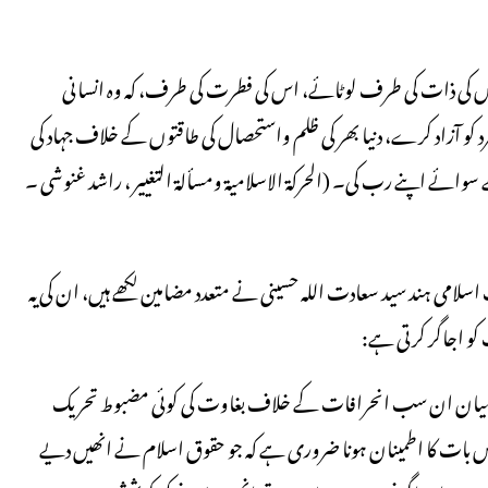
 کی ذات کی طرف لوٹائے، اس کی فطرت کی طرف، کہ وہ انسانی
مرد کو آزاد کرے، دنیا بھر کی ظلم واستحصال کی طاقتوں کے خلاف جہاد کی
ے سوائے اپنے رب کی۔ (الحرکۃ الاسلامیۃ ومسألۃ التغییر ، راشد غنوشی ۔
امی ہند سید سعادت اللہ حسینی نے متعدد مضامین لکھے ہیں، ان کی یہ
و اجاگر کرتی ہے:
ے درمیان ان سب انحرافات کے خلاف بغاوت کی کوئی مضبوط تحریک
س بات کا اطمینان ہونا ضروری ہے کہ جو حقوق اسلام نے انھیں دیے