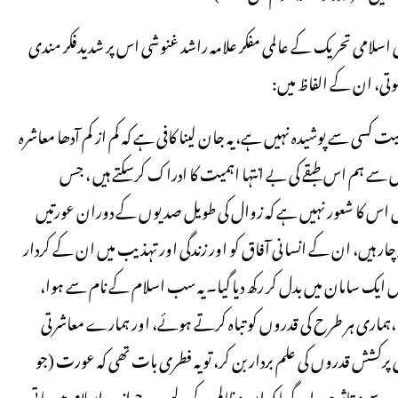
ھی اسلامی تحریک کے عالمی مفکر علامہ راشد غنوشی اس پر شدیدفکر مندی
ہوتی، ان کے الفاظ میں:
سی سے پوشیدہ نہیں ہے، یہ جان لینا کافی ہے کہ کم از کم آدھا معاشرہ
اس سے ہم اس طبقے کی بے انتہا اہمیت کا ادراک کرسکتے ہیں ، جس
ں اس کا شعور نہیں ہے کہ زوال کی طویل صدیوں کے دوران عورتیں
 ہیں، ان کے انسانی آفاق کو اور زندگی اور تہذیب میں ان کے کردار
محض ایک سامان میں بدل کر رکھ دیا گیا۔ یہ سب اسلام کے نام سے ہوا،
،ہماری ہر طرح کی قدروں کو تباہ کرتے ہوئے، اور ہمارے معاشرتی
رکشش قدروں کی علم بردار بن کر، تو یہ فطری بات تھی کہ عورت (جو
 متاثر ہو، اورگویا کہ ان مظالم کے لیے وجہ جواز وہ اسلام میں پاتی