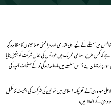
لی مسئلے کے لیے اپنی اقدامی اور مزاحمتی صلاحیتوں کا مظاہرہ کیا
ے کہ کس طرح اسلامی تحریک میں عورتوں کی فعال شرکت کو یقینی بنایا
ر پرترجمان بنے؟ اس سلسلے میں ماہ نامہ زندگی نو کےصفحات آپ کی
لاعلی مودودی ؒ نے تحریک اسلامی میں خواتین کی شرکت کی اہمیت کا مکمل
ودودیؒ کے الفاظ میں: