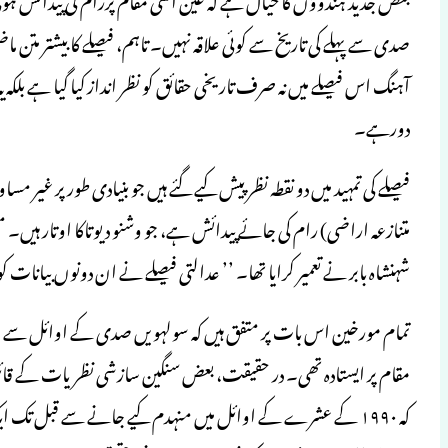
صدی سے پہلے کی تاریخ سے کوئی علاقہ نہیں۔ تاہم، فیصلے کا بیشتر متن 
آہنگ اس فیصلے میں نہ صرف تاریخی حقائق کو نظر انداز کیا گیا ہے بل
دورہے۔
فیصلے کی تمہید میں دو نقطہ نظر پیش کیے گئے ہیں جو بنیادی طور پر غیر مس
متنازعہ اراضی) رام کی جائے پیدائش ہے، جو وشنو دیوتاکا اوتار ہیں۔ 
شہنشاہ بابر نے تعمیر کرایا تھا۔ ’’ عدالتی فیصلے نے ان دونوں بیانات 
مقام پر ایستادہ تھی۔ در حقیقت، بعض سنگین سازشی نظریات کے قائل
کہ ۱۹۹۰ کے عشرے کے اوائل میں منہدم کیے جانے سے قبل تک ایک