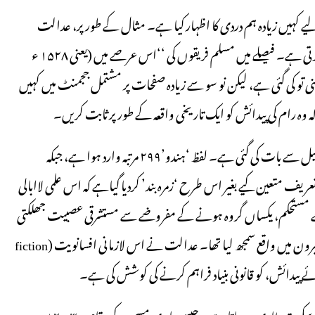
 کہیں زیادہ ہم دردی کا اظہار کیا ہے۔ مثال کے طور پر، عدالت
دونوں فریقوں کے لیے شواہد کے مختلف معیار اور پیمانے استعمال کرتی ہے۔ فیصلے میں مسلم فریقوں کی ‘‘اس عرصے میں (یعنی ۱۵۲۸ ء
ہ چینی تو کی گئی ہے، لیکن نو سو سے زیادہ صفحات پر مشتمل ججمنٹ میں کہیں
 وہ رام کی پیدائش کو ایک تاریخی واقعہ کے طور پر ثابت کریں۔
فیصلے میں مسلمانوں کے مقابلے میں ہندوؤں کے بارے میں زیادہ تفصیل سے بات کی گئی ہے۔ لفظ ‘ہندو’۲۹۹ مرتبہ وارد ہوا ہے، جبکہ
ونوں گروہوں کی تعریف متعین کیے بغیر اس طرح ‘زمرہ بند’ کردیا گیاہے کہ اس علمی لاابالی
مستحکم، یکساں گروہ ہونے کے مفروضے سے مستشرقی عصبیت جھلکتی
ہے جنھوں نے ہندوستانیوں اور ہندوستان کو ہر تاریخی تبدیلی کے بیرون میں واقع سمجھ لیا تھا۔ عدالت نے اس لازمانی افسانویت (fiction
کہیں کہیں فیصلے میں مسلمانوں کو دی گئی شاذ ہم دردی کے بعد معنی خیز سکوت طاری ہوجاتا ہے۔ جیسے، بابری مسجد کے مقام پر ۲۰۰۳میں