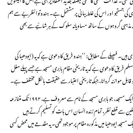
ماضی کی جستجو اور اس کی غلط بیانی پر مشتمل ہے۔ ہندوتوا نظریے سے ہم
کہ یہ مذہبی گروہوں کے ساتھ مساویانہ سلوک کے ہر شائبے سے بھی
اوی ہیں۔ فیصلے کے مطابق: ‘‘ہندو فریق کا دعویٰ ہے کہ یہ (ایودھیا کی
مسلم فریق کا دعوی ہے کہ یہ تاریخی مقام بابری مسجد ہے جسے پہلے مغل
کو قابل موازنہ گردانا، جبکہ تاریخی اعتبار سے حقیقت بالکل مختلف ہے۔
تمام مورخین اس بات پر متفق ہیں کہ سولہویں صدی کے اوائل سے ایک مسجد، جو بابری مسجد کے نام سے معروف ہے، ۱۹۹۲ تک متنازعہ
ین سے قطع نظر، تمام زندہ انسان اس بات کو تسلیم کرتے ہیں
 مسجد ایودھیا میں مذکورہ مقام پر موجود تھی۔ یہ مقدمے میں محض کسی