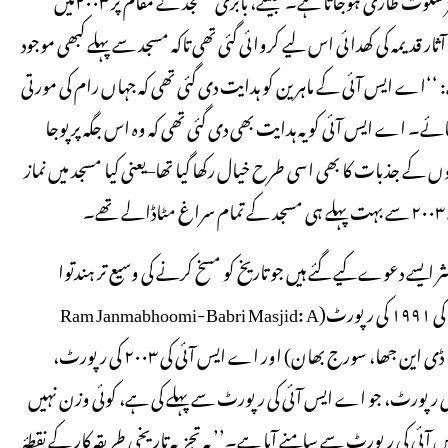
ار قدیمہ کی کھدائی اس لیے کروائی گئی تھی تاکہ مسجد سے پہلے کبھی موجود
‘‘اے ایس آئی کے ماہرین کو ہدایت دی گئی تھی کہ جہاں رام کی مورتی
ے۔ اے ایس آئی کو یہ ہدایت بھی دی گئی تھی کہ وہ اس جگہ پر پوجا
انوں کے جذبات کا بھی اسی طرح خیال رکھا گیا تھا–یعنی کیا مسجد میں نماز
ر ایسے دعوے کیے گئے ہیں جو تاریخ کو مسخ کرنے کی وسیع تر ہندتوا
حکمت عملی کا حصہ ہیں۔ مثال کے طور پر، فیصلے میں چار تاریخ نویسوں کی ۱۹۹۱ کی رپورٹ(Ram Janmabhoomi-Babri Masjid: A
Historians Report to the Nation مصنفہ آر ایس شرما، ایم اطہر علی، ڈی این جھا، سورج بھان) اور اے ایس آئی کی ۲۰۰۳ کی رپورٹ،
رخین کی رپورٹ، جو اے ایس آئی کی رپورٹ سے پہلے کی ہے، کوئی وزن نہیں
س آئی کی رپورٹ سے سامنے آیا ہے۔’’ یہ تجزیہ تاریخی طریقہ کار کے نقطۂ