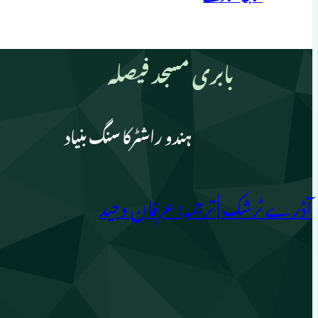
بابری مسجد فیصلہ
ہندو راشٹرکا سنگ بنیاد
آڈرے ٹرشک | ترجمہ: عرفان وحید