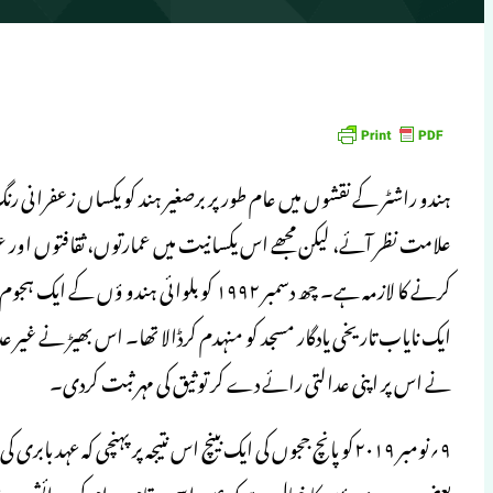
ہندو راشٹر کے نقشوں میں عام طور پر برصغیر ہند کو یکساں زعفرانی رنگ می
علامت نظر آئے، لیکن مجھے اس یکسانیت میں عمارتوں، ثقافتوں اور عو
کرنے کا لازمہ ہے۔ چھ دسمبر ۱۹۹۲ کو بلوائ
ایک نایاب تاریخی یادگار مسجد کو منہدم کرڈالا تھا۔ اس بھیڑ نے غیر 
نے اس پر اپنی عدالتی رائے دے کر توثیق کی مہر ثبت کردی۔
۹؍نومبر ۲۰۱۹کو پانچ ججوں کی ایک بینچ اس نتیجہ پر پہنچی کہ عہد
بعض جدید ہندوؤں کا خیال ہے کہ عین اسی مقام پررام کی پیدائش ہوئی 