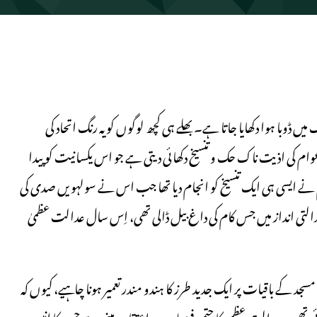
ں ڈوبا ہوا دکھایا جاتا ہے۔ بھلے ہی کچھ لوگوں کو یہ رنگ اتحاد کی
ام کی اذیت ناک حک و تنسیخ دکھائی دیتی ہے جو اس یکسانیت کو پیدا
ی ہندو ؤں کے ایک ہجوم نے ایسی ہی ایک تنسیخ کو انجام دیا تھا جب اس نے سولہویں صدی کی
عدالتی انداز میں جس کام کی داغ بیل ڈالی تھی، اِس سال عدالت عظمیٰ
 بابری کی مسجد کے باقیات پر ایک جدید طرز کا ہندو مندر تعمیر ہونا چاہیے، کیوں کہ
تھی۔ عدالت عظمی کا حتمی فیصلہ جدید اعتقاد پر مبنی ہے جس کا انیسویں