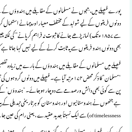
پورے فیصلے میں، ججوں نے مسلمانوں کے مقابلے میں ہندوؤں کے لیے
سے ۱۸۵۷ء تک) نماز پڑھے جانے کا ثبوت نہ فراہم کرپانے’’کی نکت
بھی دونوں ہندو فریقوں سے یہ ثابت کرنے کے لیے نہیں کہا جاتا ہے کہ
‘مسلمان’ کا ذکر محض ۱۷۴ مرتبہ آیا ہے۔ فیصلے میں د
پن سے کوئی بھی دانش ورصدمے سے دوچار ہوجائے۔ ‘ہندوؤں’ کے 
of timelessness) سے ایک نسبتاً جدید عقیدے ، یعنی رام کی عین جائے پیدائش، کو قانونی بنیاد فراہم کرنے کی کوشش کی ہے۔