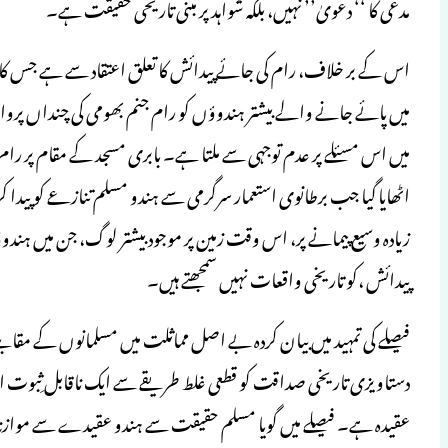
مدعی کا ‘‘ دعویٰ’’ نہیں، بلکہ شواہد پر مبنی تاریخی حقیقت ہے۔
اس کے بر خلاف، رام کی جائے پیدائش کا تعلق اعتقاد سے ہے جس کا 
میں پائے جانے والے بیشتر ہندوؤں کو رام جنم بھومی کی چنداں پروا 
میں اس مسئلے پر عدم توجہی سے ملتا ہے۔ بابری مسجد کے مقام پر ر
اٹھایا گیا جب برطانوی استعمار سرگرمی سے ہندو مسلم تنازعے کو پیدا 
زیادہ وسیع پیمانے پر، اس وقت زمین پر موجود بیشتر لوگ، جن میں ہندوو
پیدائش ،کو تاریخی واقعات نہیں سمجھتے ہیں۔
فیصلے کی تمہید میں بیان کردہ بے اصل مماثلت میں مسلمانوں کے مقابلے م
دستاویزی تاریخی صداقت کو قطعی غلط طریقے سے ایک ناقابل ِثبوت اعتقا
عقیدہ ہے۔ فیصلے میں گویا مسلم حقیقت سے ہندو عقیدے سے موازنہ ک