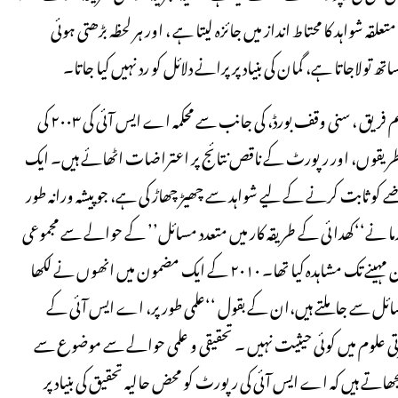
ہ شواہد کا محتاط انداز میں جائزہ لیتا ہے ، اور ہر لحظہ بڑھتی ہوئی
ولاجاتا ہے، گمان کی بنیاد پر پرانے دلائل کو رد نہیں کیا جاتا۔
جیا مینن اور سپریا ورما آثار قدیمہ کی وہ ماہرین ہیں جنھوں نے ایک مسلم فریق ، سنی وقف بورڈ، کی جانب سے محکمہ اے ایس آئی کی ۲۰۰۳ کی
ہ طریقوں، اور رپورٹ کے ناقص نتائج پر اعتراضات اٹھائے ہیں۔ ایک
کو ثابت کرنے کے لیے شواہد سے چھیڑ چھاڑ کی ہے، جو پیشہ ورانہ طور
 ورما نے‘‘کھدائی کے طریقہ کار میں متعدد مسائل’’ کے حوالے سے مجموعی
طور پر ۱۴ شکایات درج کیں، جن کا انھوں نے ذاتی طور پر کم سے کم تین مہینے تک مشاہدہ کیا تھا۔ ۲۰۱۰ کے ایک مضمون میں انھوں نے لکھا
 سے جا ملتے ہیں،ان کے بقول ‘‘علمی طور پر، اے ایس آئی کے
رتی علوم میں کوئی حیثیت نہیں ۔ تحقیقی و علمی حوالے سے موضوع سے
ھاتے ہیں کہ اے ایس آئی کی رپورٹ کو محض حالیہ تحقیق کی بنیاد پر