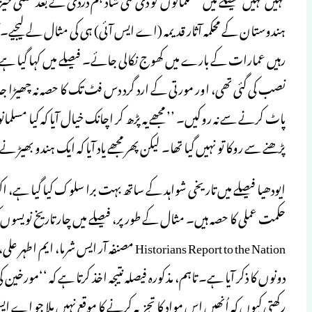
ہندوستان کے محکمہ آثار قدیمہ (اے ایس آئی) ہی کی مثال لے لیجیے۔ آث
رہیں عمارات کے بارے میں کھوج نکالی جائے۔ فیصلے میں کہا گیا ہے: 
نصب کی گئی تھی، اور مورتی کے ارد گرد دس فٹ تک کا حصہ نہ چھیڑا جائ
پاٹ کرنے سے نہ روکیں۔ ’’ مجھے یہ پڑھ کر اچانک خیال آیا کہ کیا مسلم
پڑھنے سے روکا تو نہیں گیا تھا۔ لیکن پھر مجھے یاد آیا کہ ایک ہندو بھیڑ نے ۲۰۰۳ سے بہت پہلے ہی مسجد کے تمام سراغ مٹاڈالے تھے۔
ایودھیا فیصلے میں تاریخی شواہد کے ساتھ بہت برا سلوک کیا گیا ہے، اکث
دونوں کا ذکر آیا ہے۔ تاہم، مذکورہ فیصلہ نتیجہ اخذ کرتا ہے کہ ‘‘مو
رکھتی کیوں کہ اُنھیں اس مواد کا تجزیہ کرنے کا موقع نہیں ملا جو اے ای