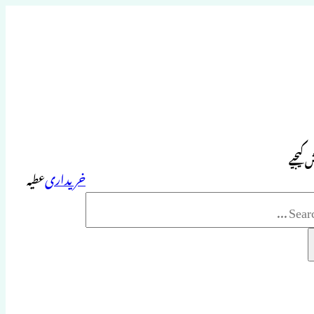
 کیجیے
خریداری
عطیہ
Sea