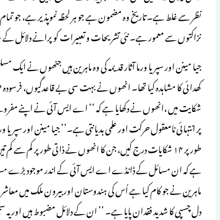
نظر سے غلط ہے۔ تاریخ وہ مضمون ہے جو ہر لحظہ نموپذیر ہے، جو تمام متعلق
نزاکتوں سے معمور ہے۔ نئی تشریحات و تعبیرات کو پرانے دلائل کے ساتھ ت
کھدائی کا مشاہدہ کیا تھا۔ انھوں نے بہت سی بے قاعدگیوں، فرسود
شکایت میں ،انھوں نے دکھایا ہے کہ ‘‘ اے ایس آئی نے اپنے مفروضے 
پر انتہائی نامعقول حرکت اور علمی بدیانتی ہے۔’’ جیا مینن اور سپریا
ہے کہ ان مسائل کے ڈانڈے اے ایس آئی کے اندر موجود بڑے مسائل
ماہرین نے جو کام کیا ہے اُس کی ہندوستان اور بیرون ملک میں معاش
دل چسپی کا شدید فقدان پایا ہے۔ ’’ ان کے دلائل مضبوط ہیں اور یہ سج