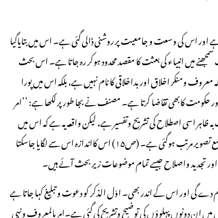
ہے اور اس کی وسعت و جامعیت پر روشنی ڈالی گئی ہے۔ اس میں بتایاگیا
مجھنے میں انبیاء کی بعثت کا مقصد محدود ہوکر رہ جاتا ہے۔ اس بحث
 معروف ومنکر اخلاق اور بداخلاقی کا نام نہیں ہے، بلکہ اس میں پورا
 اور حکومت کابھی تقاضا کرتا ہے۔ مصنف نے بجا طور پر لکھا ہے: ’’امر
 ظاہر اسی اصطلاح کی تشریح وتفسیر ہے، لیکن واقعہ یہ ہے کہ اس میں
اسلام کا پورا نظامِ عقائد واعمال زیر بحث آگیا ہے اور اس کی ایک جامع تصویر مرتب ہوگئی ہے۔ (ص۱۵) اس کااندازہ اس سے لگایا جاسکتا
اور تجدید واصلاح جیسے تمام موضوعات زیر بحث آئے ہیں۔
 دے گی اور اس کے اندر بھی۔ اوّل الذکر کو دعوت و تبلیغ کہا جاتا ہے
وں میں ان دونوں پہلوؤں کی توضیح وتشریح کی گئی ہے۔امربالمعروف ونہی