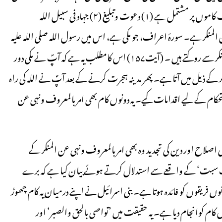
عن المنکر کی وسعت وجامعیت کے ذیل میں بتایا گیا ہے کہ یہ تین مختلف کاموں پر مشتمل ہے (۱) دعوت وتبلیغ (۲) جہاد فی سبیل اللہ
 المنکر ہے۔ سورۂ اعراف، جو مکی ہے، اس میں رسول اللہ صلی اللہ علیہ
وسلم کے بارے میں کہا گیا ہے کہ آپؐ معروف کا حکم دیتے ہیں اور منکر سے روکتے ہیں ۔ (آیت۱۵۷) اس کامطلب یہ ہے کہ آپؐ نے مکی دور
نکر کے ذیل میں آتا ہے۔ پھر مدینہ ہجرت کرنے کے بعد آپؐ نے اللہ کی راہ
تحکام کے لیے اقدامات کیے۔ یہ دونوں کام بھی امر بالمعروف ونہی عن
ی اصلاح اور دین کی تجدید وہ بھی امر بالمعروف ونہی عن المنکر کے
حاب سبت‘ کے واقعے سے استدلال کرتے ہوئے بیان کیا ہے کہ برے
فریقوں کو فائدہ ہوتا ہے۔ بنی اسرائیل نے اپنے درمیان یہ کام چھوڑ
کام کوانجام دیا ہے۔ یہ حقیقت میں ’تواصی بالحق والصبر‘ اور