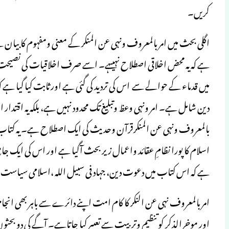
کریں۔
اگلی بحث میں امر بالمعروف ونہی عن المنکر کے معنی ومفہوم کابیان 
ہے کہ یہ محض اخلاقی اصطلاح نہیںہے۔ اسے صرف اخلاقیات کی نصیحت س
میں قدماء کے حوالے سے اس کی تردید کی گئی ہے اور ثابت کیا گیا ہے کہ
دین شامل ہے۔ امر ونہی وعظ وتبلیغ تک محدود نہیں ہے، بلکہ یہ اقتدار
بالمعروف ونہی عن المنکرقرآن وحدیث کی ایک اصطلاح ہے۔ یہ کتاب بہ
ہے کہ اس کتاب میں دعوت دین، جہاد فی سبیل اللہ ،اسلامی سیاست 
امربالمعروف نہی عن النکر کا کام امت اپنے دائرے سے باہر بھی انجام
اور موخرالذکر کو تنظیم وتربیت سے تعبیر کیا جاتاہے۔ آگے کی دو بحث