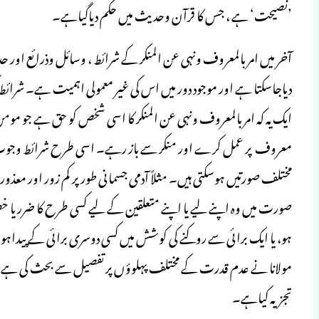
’نصیحت‘ ہے ، جس کا قرآن وحدیث میں حکم دیاگیاہے۔
آخر میں امر بالمعروف ونہی عن المنکر کے شرائط ، وسائل وذرائع ا
دیاجاسکتا ہے اور موجود دور میں اس کی غیر معمولی اہمیت ہے۔ شرائ
ایک یہ کہ امر بالمعروف ونہی عن المنکر کا اسی شخص کو حق ہے جو مومن
معروف پر عمل کرے اور منکر سے باز رہے۔ اسی طرح شرائط وجوب ب
مختلف صورتیں ہوسکتی ہیں۔ مثلاً آدمی جسمانی طور پر کم زور اور معذور
صورت میں وہ اپنے لیے یا اپنے متعلقین کے لیے کسی طرح کا ضرر یا 
ہو، یا ایک برائی سے روکنے کی کوشش میں کسی دوسری برائی کے پیداہو
مولانا نے عدم قدرت کے مختلف پہلوؤں پر تفصیل سے بحث کی ہے اور
تجزیہ کیاہے۔