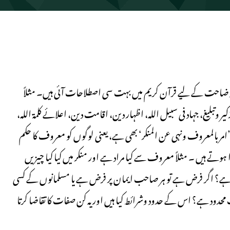
وضاحت کے لیے قرآن کریم میں بہت سی اصطلاحات آئی ہیں۔ مثلاً
وتبلیغ، جہاد فی سبیل اللہ، اظہار دین، اقامت دین، اعلائے کلمۃ اللہ،
امر بالمعروف ونہی عن المنکر‘ بھی ہے، یعنی لوگوں کو معروف کا حکم
تے ہیں ۔ مثلاً معروف سے کیا مراد ہے اور منکر میں کیا کیا چیزیں
ا ہے؟ اگر فرض ہے تو ہر صاحب ایمان پر فرض ہے یا مسلمانوں کے کسی
ت محدود ہے؟ اس کے حدود وشرائط کیا ہیں اور یہ کن صفات کا تقاضا کرتا