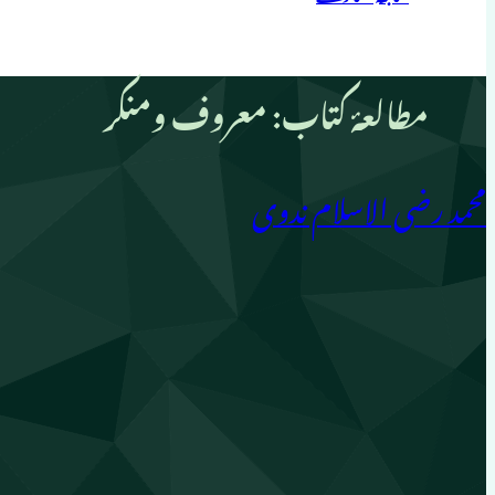
مطالعۂ کتاب: معروف ومنکر
محمد رضی الاسلام ندوی