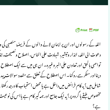
اللہ کے رسولوں اور ان پر ایمان لانے والوں کے فریضۂ منصبی کی 
دعوت الی اللہ، انذار وتبشیر، شہادت علی الناس، اصلاح ونصیحت، تذکیر 
تواصی بالحق اور تعاون علی البر وغیرہ۔ ان ہی میں سے ایک اصطلاح ’
دینااور منکر سے روکنا۔ اس اصطلاح کے تعلق سے متعدد سوالات پیدا ہو
شامل ہیں؟ یہ کام فرائض میں داخل ہے یا محض استحباب کا درجہ رکھت
مخصوص طبقے یا گروہ پر؟ یہ ایک جامع اور ہمہ گیر کام ہے یااس کی نوعی
ہے؟