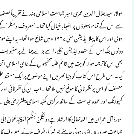
مولانا سیدجلال الدین عمری امیر جماعت اسلامی ہند نے تقریباً نص
ہوئی اور اس کا پہلا ایڈیشن مئی ۱۹۶۷ء م
دونوں جگہ اس کے متعدد ایڈیشن نکلے، اسے بڑے پیمانے پر مقبولیت حاص
کیا۔ اس طرح اس کتاب کو دنیا بھر میں اپنے موضوع پر ایک مستند 
مصنف کو اس پر نظر ثانی کا موقع نہیں ملا تھا۔ اب ان کی نظرثانی ا
کمپوزنگ اور عمدہ طباعت کے ساتھ مرکزی مکتبہ اسلامی پبلشرز نئی دہلی س
جماعت ضرور ہی ایسی ہونی چاہئے جو خیر کی طرف بلائے، معروف کا 