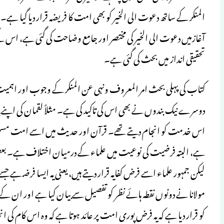
المنکر کے ساتھ دعوت الی الخیر کو بھی امت کا فریضہ قرار دیا گی
آغازمیں دعوت الی الخیر کی مختصر اور جامع وضاحت کی گئی ہے، اس کے
تحقیقی انداز میں بحث کی گئی ہے۔
کتاب کی پہلی بحث امر المعروف ونہی عن المنکر کے وجوب اور اہمیت پر
دوسرے نیک بندوں نے بھی اس کی تاکید کی ہے۔ مثلاً لقمان کی اپنے 
اس خدمت کو انجام دیتے تھے۔ قرآن اور حدیث میں اسے امت مسلمہ ک
ہے، البتہ فرضیت کی نوعیت میں علماء کے درمیان اختلاف ہے۔ بعض 
لیکن جمہور علماء اسے فرض کفایہ قرار دیتے ہیں، یعنی یہ ایسا فرضـ ہ
مولانا نے دونوں نقطہ ہائے نظر کو تفصیل سے بیان کیا ہے اور ان کے د
کو قرار دیا ہے کہ یہ فرض پوری امت پر عائد ہوتا ہے کہ وہ اس کام کی 