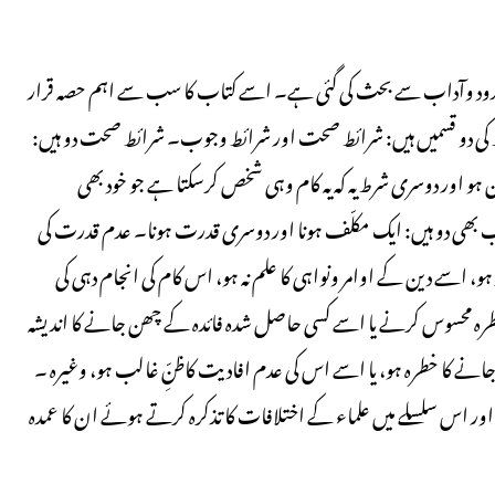
ور حدود وآداب سے بحث کی گئی ہے۔ اسے کتاب کا سب سے اہم حصہ قرار
ط کی دو قسمیں ہیں: شرائط صحت اور شرائط وجوب۔ شرائط صحت دو ہیں:
 ہو اور دوسری شرط یہ کہ یہ کام وہی شخص کرسکتا ہے جو خود بھی
ھی دو ہیں: ایک مکلّف ہونا اور دوسری قدرت ہونا۔ عدم قدرت کی
 ہو، اسے دین کے اوامر ونواہی کا علم نہ ہو، اس کام کی انجام دہی کی
خطرہ محسوس کرنے یا اسے کسی حاصل شدہ فائدہ کے چھن جانے کا اندیشہ
جانے کا خطرہ ہو، یا اسے اس کی عدم افادیت کاظنِّ غالب ہو، وغیرہ ۔
 اس سلسلے میں علماء کے اختلافات کا تذکرہ کرتے ہوئے ان کا عمدہ