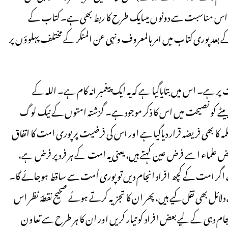
ا ہے۔ اس مناسبت سے دونوں میںایک طرح کا ربط بھی ہے۔ کتاب کے
 بعد پوری کتاب میں امر بالمعروف ونہی عن المنکر کے مختلف پہلوؤں پر
 ہے۔ اس میں بتایاگیا ہے کہ یہ ایک پیغمبر انہ کام ہے۔ اللہ کے
بیٹے کو نصیحت میں اس کا ذکر موجود ہے۔ گزشتہ امتوں کے نیک لوگ
ا بھی فریضہ قرار دیاگیا ہے اور اس کی فرضیت پر پوری امت کا اتفاق
علماء اسے فرض عین کہتے ہیں، یعنی یہ امت کے ہر فرد پر فرض ہے،
ے جسے اگر امت کے کچھ افراد انجام دیں تو پوری اُمت سے ساقط ہوجائے گا۔
لائل بھی نقل کیے ہیں، پھر ان کا تجزیہ کرتے ہوئے صحیح نقطۂ نظر اس
انجام دہی کے لیے بعض افراد کو تیار کریں اور ان کا ہر طرح سے تعاون