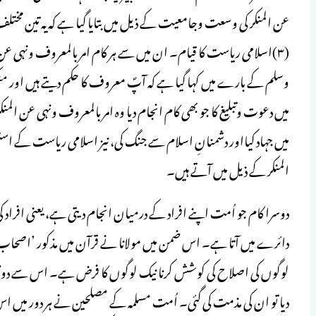
(۳)اسلامی ریاست کا قیام۔ ان میں سے ہر کام امر بالمعروف ونہی عن
میں دعوت وتبلیغ کا جو بھی کام انجام دیا وہ امر بالمعروف ونہی عن الم
میں جہاد کیااور دشمنانِ اسلام سے جنگ کی، نیز اسلامی ریاست کے اس
المنکر کے ذیل میں آتے ہیں۔
دوسرا کام جو اُمت اپنے افراد کے درمیان انجام دیتی ہے، یعنی افراد ک
دائرے میں آتا ہے۔ اس ضمن میں مولانا نے قرآن میں مذکور ’اص
لوگوں کی اصلاح کی کوشش کرنا نیک لوگوں کا فرض ہے۔ اس سے دونوں 
دیا تو ان کی مذمت کی گئی۔ اُمت مسلمہ کے مصلحین نے ہر دور میں اس 