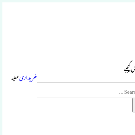
 کیجیے
خریداری
عطیہ
Sea