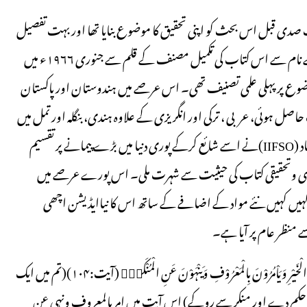
ف صدی قبل اس بحث کو اپنی تحقیق کا موضوع بنایا تھا اور بہت تفصیل
سے اس کے تمام پہلوؤں پر اظہارِ خیال کیا تھا۔ ’معروف ومنکر‘ کے نام سے اس کتاب کی تکمیل مصنف کے قلم سے جنوری ۱۹۶۶ء میں
یں شائع ہوا تھا۔ یہ اپنے موضوع پر پہلی علمی تصنیف تھی۔ اس عرصے میں ہندوستان اور پاکستان
ل ہوئی، عربی ، ترکی اور انگریزی کے علاوہ ہندی، بنگلہ اور تمل میں
بھی اس کاترجمہ ہوا، کویت میں قائم طلبہ تنظیموں کے عالمی اسلامی اتحاد (IIFSO)نے اسے شائع کرکے پوری دنیا میں بڑے پیمانے پر تقسیم
علمی وتحقیقی کتاب کی حیثیت سے شہرت ملی۔ اس پورے عرصے میں
و رکہیں کہیں نئے مواد کے اضافے کے ساتھ اس کا نیاایڈیشن اچھی
ے منظر عام پر آیا ہے۔
سورۂ آل عمران میں اللہ تعالیٰ کا ارشاد ہے:وَلْتَكُنْ مِّنْكُمْ اُمَّۃٌ يَّدْعُوْنَ اِلَى الْخَيْرِ وَيَاْمُرُوْنَ بِالْمَعْرُوْفِ وَيَنْہَوْنَ عَنِ الْمُنْكَرِۭ (آیت:۱۰۴)(تم میں ایک
حکم دے اور منکر سے روکے) اس آیت میں امر بالمعروف ونہی عن