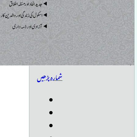
شمارہ پڑھیں