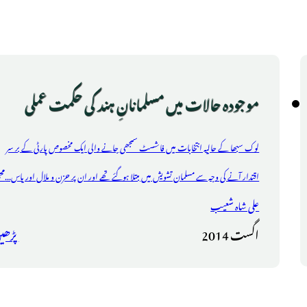
موجودہ حالات میں مسلمانانِ ہند کی حکمت عملی
لوک سبھا کے حالیہ انتخابات میں فاشسٹ سمجھی جانے والی ایک مخصوص پارٹی کے بر سر
مح
اقتدار آنے کی وجہ سے مسلمان تشویش میں مبتلا ہوگئے تھے اور ان پر حزن و ملال اور یاس...
علی شاہ شعیب
اگست 2014
پڑھی