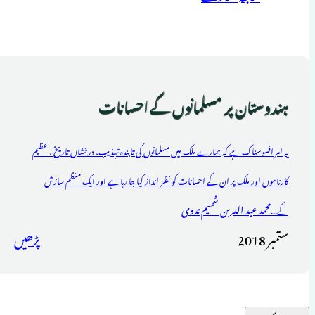
ہندوستان پر مسلمانوں کے احسانات
یہ امر افسوسناک ہے کہ ہمارے ملک میں مسلمانوں کی تابندہ تہذیب، درخشاں تاریخ ، عظیم
کارناموں اور ملک پر ان کے احسانات کو نظر انداز کیا جا رہا ہے اور ایک منظم سازش
محمد عبد اللہ بن شمیم ندوی
کے...
ستمبر 2018
پڑھیں