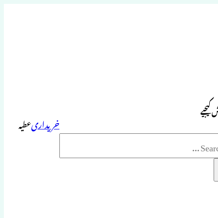
 کیجیے
خریداری
عطیہ
Sea