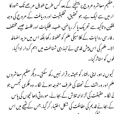
عظیم معاشرہ عروج پر پہنچنے کے بعد کس طرح طویل عرصے تک جمود کا
وار میں سے ایک ہے، جو تحقیق، تخلیقیت اور دریافت کے عروج کی وجہ
 تلقین و تاکید سے تحریک پا کر ریاضی، طب، فلکیات اور فلسفہ جیسے مختلف
ارسی روایات کے کلاسیکی علم کو محفوظ رکھا بلکہ اس میں مزید اضافہ
 ڈالا۔ علم کی اس پیش قدمی نے تہذیبی شناخت میں اہم کردار ادا کیا،
وں کو متاثر کیا۔
وں نہ ہو، اپنی رفتار کو ہمیشہ برقرار نہیں رکھ سکتی۔ دیگر عظیم معاشروں
ی علم اور وراثت کے تحفظ کی طرف متوجہ ہونے لگا۔ وہ فکری تجسس جو
ہونے لگا۔ حقیقت کی آزادانہ تلاش کے بجائے، موروثی ڈھانچوں کی پاس
فت کے بجائے قدیم کی حفاظت کی شکل اختیار کر گیا، جس کے نتیجے میں اس