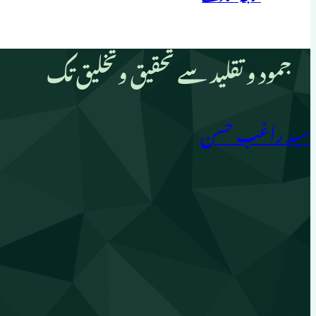
جمود و تقلید سے تحقیق وتخلیق تک
سید راغب حسن