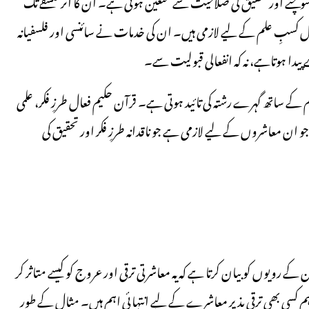
 سوچنے اور تحقیق کی صلاحیت سے متعین ہوتی ہے۔ ان کا اثر فلسفے تک
 استدلال کسبِ علم کے لیے لازمی ہیں۔ ان کی خدمات نے سائنسی اور فلسفیانہ
ے پیدا ہوتاہے، نہ کہ انفعالی قبولیت سے۔
ے ساتھ گہرے رشتہ کی تائید ہوتی ہے۔ قرآن حکیم فعال طرزِ فکر، علمی
 جو ان معاشروں کے لیے لازمی ہے جو ناقدانہ طرزِ فکر اور تحقیق کی
 رویوں کو بیان کرتا ہے کہ یہ معاشرتی ترقی اور عروج کو کیسے متاثر کر
ر فہم کسی بھی ترقی پذیر معاشرے کے لیے انتہائی اہم ہیں۔ مثال کے طور