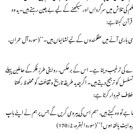
و علم کی تلاش میں سرگرداں اور سیکھنے کے لیے بے چین رہتے ہیں۔ یہ وہ
قرآن کہتاہے:
ری باری آنے میں عقلمندوں کے لیے نشانیاں ہیں۔‘‘(سورہ آل عمران،
اہدے کی ترغیب دیتا ہے۔ اس کے برعکس، روایتی طرزِ فکر کے حاملین پہلے
ل کو ترجیح دیتے ہیں۔ اگرچہ یہ طریقہ تاریخ و ثقافت کو محفوظ رکھتا
خلاف خبردار کرتا ہے:
ا ہے تو وہ کہتے ہیں، ‘ہم اس کی پیروی کریں گے جس پر ہم نے اپنے باپ
یت یافتہ ہوں؟‘‘(سورہ البقرہ، 2: 170)