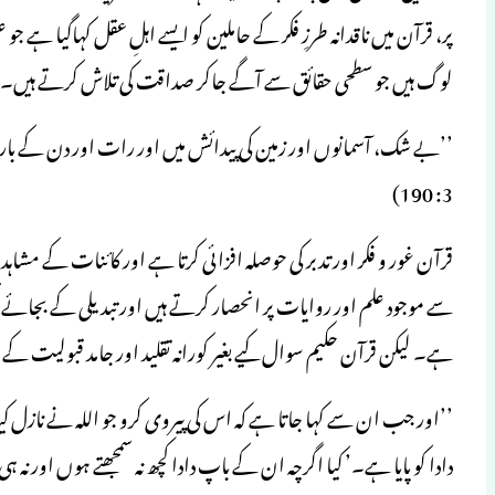
پر، قرآن میں ناقدانہ طرزِ فکر کے حاملین کو ایسے اہلِ عقل کہاگیا ہے ج
لوگ ہیں جو سطحی حقائق سے آگے جاکر صداقت کی تلاش کرتے ہیں۔ 
’’بے شک، آسمانوں اور زمین کی پیدائش میں اور رات اور دن کے با
3: 190)
قرآن غور و فکر اور تدبر کی حوصلہ افزائی کرتا ہے اور کائنات کے مش
سے موجود علم اور روایات پر انحصار کرتے ہیں اور تبدیلی کے بجائے تسلس
ہے۔ لیکن قرآن حکیم سوال کیے بغیر کورانہ تقلید اور جامد قبولیت کے 
’’اور جب ان سے کہا جاتا ہے کہ اس کی پیروی کرو جو اللہ نے نازل کی
دادا کو پایا ہے۔’ کیا اگرچہ ان کے باپ دادا کچھ نہ سمجھتے ہوں اور نہ ہی ہدا