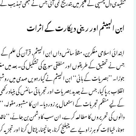
تنقیدی دل چسپی کے کلچر میں بتدریج کمی آئی جس نے کبھی تہذیب ک
ابن الہیثم اور رینی دیکارت کے اثرات
ابتدائی اسلامی مفکرین، مثلاً سائنس داں ابن الہیثم، قرآن کی علم کے 
جس نے تحقیق کے طریقوں اور منطقی سوچ کی تشکیل کی۔ بعد میں مغر
جوڑا۔ ’’بصریات کے بانی‘‘ ابن الہیثم نے گیارہویں صدی میں روشنی،
انقلاب برپا کیا، جس نے جدید بصریات اور تجرباتی سائنس کی بنیاد رک
کے لیے منظم تجربات کے استعمال پر زور دیا۔ ان کا مشہور مقولہ، ’’
دانوں کی تحریروں کا مطالعہ کرے، ان سب کا دشمن بن جائے،‘‘ ناقدانہ 
ہونا، خیالات کو ہر زاویے سے چیلنج کرنا، جانچنا، پڑتال کرنا اور تج