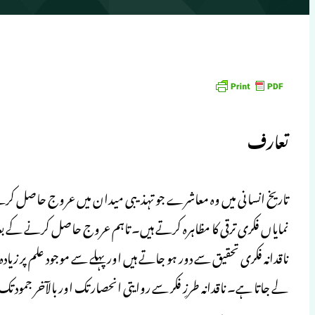
تعارف
تاریخ انسانی میں وہ معاشرے جو تہذیبی میدان میں عروج حاصل کرتے 
نمایاں فکری ترقی کا مظاہرہ کرتے ہیں۔ تاہم عروج حاصل کرنے کے بعد یہ
ناقدانہ فکری تحقیق سے دور ہو جاتے ہیں اور پہلے سے موجود علم پر ز
لے جاتا ہے۔ ناقدانہ طرزِ فکر سے روایتی انحصار تک اور بالآخر جمود تک