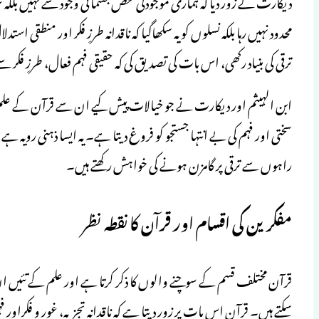
دیکارت نے زور دیا کہ ہماری موجودگی محض جسمانی وجود سے نہیں بلکہ
محدود نہیں رہا بلکہ نسلوں کو یہ سکھاگیا کہ ناقدانہ طرزِ فکر اور منطقی
ترقی کی بنیاد رکھی، اس بات کی تصدیق کی کہ حقیقی فہم فعال، طرزِ فکر س
ابن الہیثم اور دیکارت نے جو خیالات پیش کیے ان سے قرآن کے علم ک
سختی اور فہم کی بے انتہا جستجو کو فروغ دیتا ہے۔ یہ ایسا ذہنی رویہ ہے
راہوں سے ترقی پر گامزن ہونے کی خواہش رکھتے ہیں۔
مفکرین کی اقسام اور قرآن کا نقطہ نظر
قرآن مختلف قسم کے سوچنے والوں کا ذکر کرتا ہے اور علم کے تئیں ان کے
سکتے ہیں۔ قرآن اس بات پر زور دیتا ہے کہ ناقدانہ تجزیہ، غور و فکراو