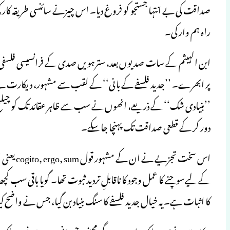
صداقت کی بے انتہا جستجو کو فروغ دیا۔ اس چیزنے سائنسی طریقہ کار کی بنی
راہ ہم وار کی۔
ابن الہیثم کے سات صدیوں بعد، سترہویں صدی کے فرانسیسی فلسفی 
پر ابھرے۔ ’’جدید فلسفے کے بانی‘‘ کے لقب سے مشہور، دیکارت نے ر
’’بنیادی شک‘‘ کے ذریعے، انھوں نے سب سے ظاہر عقائد تک کو چیلنج کیا
دور کر کے قطعی صداقت تک پہنچا جا سکے۔
اس سخت تج
کے لیےسوچنے کا عمل وجود کا ناقابلِ تردید ثبوت تھا۔ گویا باقی سب 
کا اثبات ہے۔ یہ خیال جدید فلسفے کا سنگ بنیاد بن گیا، جس نے واضح ک