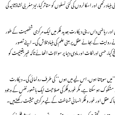
اد رکھی اور اسکالروں کی کئی نسلوں کو متاثر کیا، نیز مغربی نشاة ثانیہ کی
اور ریاضی داں رینی دیکارت جدید فکر میں ایک مرکزی شخصیت کے طور
وایت کے بجائے عقل پر مبنی علم کی بنیاد تلاش کی۔ اپنے تصور
، حسی ادراکات اور مادی دنیا پر سوالات اٹھائے تاکہ غیر یقینییت کو
زیے نے ان کے مشہور قول cogito, ergo, sum یعنی ’’میں سوچتا ہوں، اس لیے میں ہوں‘‘ کی طرف رہ نمائی کی۔ دیکارت
کچھ مشکوک ہو سکتا ہے، مگر غوروفکر کی صلاحیت ایک باشعور نفس کے وجود
یا کہ عقل اور غور و فکر انسانی شناخت کے لیے مرکزی حیثیت رکھتےہیں۔