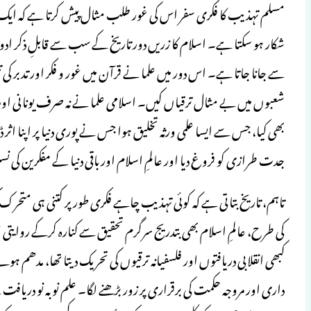
مسلم تہذیب کا فکری سفر اس کی غور طلب مثال پیش کرتا ہے کہ ایک 
شکار ہو سکتا ہے۔ اسلام کا زریں دور تاریخ کے سب سے قابلِ ذکر اد
سے جانا جاتا ہے۔ اس دور میں علما نے قرآن میں غور و فکر اور تدبر کی
شعبوں میں بے مثال ترقیاں کیں۔ اسلامی علما نے نہ صرف یونانی اور ف
بھی کیا، جس سے ایسا علمی ورثہ تخلیق ہوا جس نے پوری دنیا پر اپنا اثر
جدت طرازی کو فروغ دیا اور عالمِ اسلام اور باقی دنیا کے مفکرین کی نسل
تاہم، تاریخ بتاتی ہے کہ کوئی تہذیب چاہے فکری طور پر کتنی ہی متحرک کی
کی طرح، عالمِ اسلام بھی بتدریج سرگرم تحقیق سے کنارہ کرکے روایت
کبھی انقلابی دریافتوں اور فلسفیانہ ترقیوں کی تحریک دیتا تھا، مدھم 
داری اور مروجہ حکمت کی برقراری پر زور بڑھنے لگا۔ علم نو بہ نو دریا