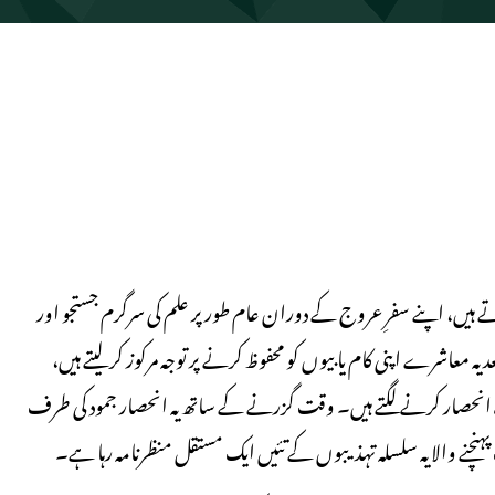
ہیں، اپنے سفرِ عروج کے دوران عام طور پر علم کی سرگرم جستجو اور
 معاشرے اپنی کام یابیوں کو محفوظ کرنے پر توجہ مرکوز کر لیتے ہیں،
یادہ انحصار کرنے لگتے ہیں۔ وقت گزرنے کے ساتھ یہ انحصار جمود کی طرف
 پہنچنے والا یہ سلسلہ تہذیبوں کے تئیں ایک مستقل منظرنامہ رہا ہے۔