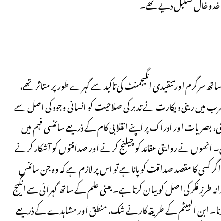
ے خدوخال تشکیل دیے تھے۔
ساتھ سرگرم اور تنقیدی انگیجمنٹ کی تاکید سے گہرے طور پر متاثر تھے،
ب میں رینی دیکارت نے تدبر کی صلاحیت کو انسانی وجود کی اصل سے
 بصریات اور ادراک پر اپنے انقلابی کام کے ذریعے سائنسی فہم میں
ھی۔ انھوں نے روایتی عقائد کو چیلنج کرنے اور صداقتوں کو آشکار کرنے
اگر کسی کا مقصد صداقت کو پاناہے تو اس پر لازم ہے کہ وہ جن سائنس
طرزِ فکر کی اصل کو بیان کرتا ہے۔ یعنی علم کے ساتھ گہرائی سے انگیج
زیہ کرنا۔ ابن الہیثم کے طریقہ کار نے شک، منطق اور مشاہدے کے ذریعے