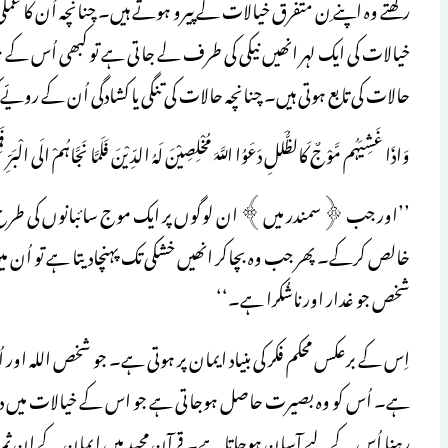
رکھتے وہ اپنے ِن متفرق خیالات کے پیرو ہوتے ہیں۔ چنانچہ اُن کا ع
خیالات کی ایک لہر انھیں نیکی کی طرف لے جاتی ہے تو کبھی اُس کے خلا
حالات کی تابع ہوتی ہیں۔ چنانچہ حالات کی تنگی یا کشادگی اُن کے رویّے
وَاذَا غَشِیَہُم مَّوْجٌ کَالظُّلَلِ دَعَوُا اللَّہَ مُخْلِصِیْنَ لَہُ الدِّیْنَ فَلَمَّا نَجَّاہُمْ الَی الْبَ
’’اور جب ﴿سمندر میں﴾ ان لوگوں پر ایک موج سائبانوں کی طرح چھاج
خالص کرکے۔ پھر جب وہ بچاکر انھیں خشکی تک پہنچادیتا ہے تو اُن میں سے 
شخص جو غدار اور ناشُکرا ہے۔‘‘
اِس کے برعکس محکم فکر کی بنیاد ایمان پر ہوتی ہے۔ جو شخص اللہ اور 
ہے۔ اُس کو وہ بصیرت حاصل ہوجاتی ہے جو اس کے خیالات میں درستگی
رہنا اُس کے لیے آسان ہوجاتا ہے۔ قرآن مجید میں ایمان کے اِن ثمرا