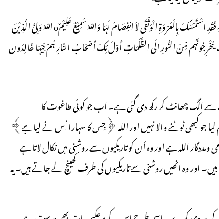
لَا اکْرَاہَ فِیْ الدِّیْنِ قَد تَّبَیَّنَ الرُّشْدُ مِنَ الْغَیِّ فَمَنْ یَکْفُرْ بِالطَّاغُوتِ وَیُؤْمِن بِاللّہِ فَقَدِ اسْتَمْسَکَ بِالْعُرْوَۃِ الْوُثْقَی لاَ انفِصَامَ لَہَا وَاللّہُ سَمِیْعٌ عَلِیْمٌo اللّہُ وَلِیُّ الَّذِیْنَ
وتُ یُخْرِجُونَہُم مِّنَ النُّورِ الَی الظُّلُمَاتِ أُوْلَ ئِکَ أَصْحَابُ النَّارِ ہُمْ فِیْہَا خَالِدُون
ت سے الگ چھانٹ کر رکھ دی گئی ہے۔ اب جو کوئی طاغوت کا
 لیا جو کبھی ٹوٹنے والا نہیں اور اللہ ﴿جِس کا سہارا اُس نے لیاہے﴾
ومددگار اللہ ہے اور وہ اُن کو تاریکیوں سے روشنی میں نکال لاتا ہے
 ہیں۔ اور وہ انھیں روشنی سے تاریکیوں کی طرف کھینچ لے جاتے ہیں۔ یہ
 اور اُس کی پیروی کرے۔ اِسی طرح اِس کے برعکس بات بھی درست ہے۔