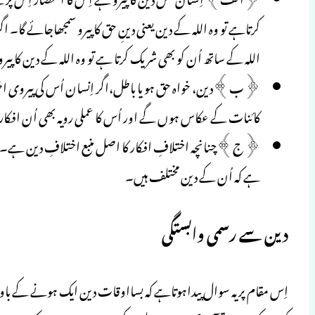
کرتاہے تو وہ اللہ کے دین یعنی دینِ حق کا پیرو سمجھاجائے گا۔
اللہ کے ساتھ اُن کو بھی شریک کرتا ہے تو وہ اللہ کے دین کا پیرو ن
﴿ب﴾دین، خواہ حق ہو یا باطل،اگر اِنسان اُس کی پیروی اختی
کائنات کے عکاس ہوں گے اور اُس کا عملی رویہ بھی اُن افکار 
﴿ج﴾چنانچہ اختلافِ افکار کا اصل منبع اختلافِ دین ہے۔ بال
ہے کہ اُن کے دین مختلف ہیں۔
دین سے رسمی وابستگی
اِس مقام پر یہ سوال پیداہوتاہے کہ بسااوقات دین ایک ہونے کے با