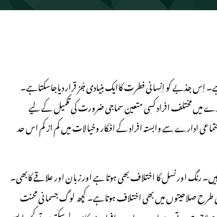
 ہے۔ اِس جذبے کو اِنسانی فطرت کاایک بنیادی جُز قرار دیاجاسکتاہے۔
ارے میں مختلف افراد کسی متعین سماجی ضرورت کی تکمیل کے لیے
اعی ادارے سے وابستہ افراد کے افکار وخیالات میں کم از کم اس حد
یں۔ رنگ اور نسل کا اختلاف بھی ہوتا ہے اور زبان اور علاقے کابھی۔
ِسی طرح صلاحیتوں میں بھی اختلاف ہوتاہے۔ کچھ لوگ جسمانی محنت
صلاحیت ہوتی ہے اور وہ ہزاروں افراد سے کام لے سکتے ہیں تو کچھ ایسے