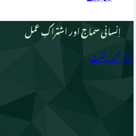
اِنسانی سماج اور اشتراکِ عمل
ڈاکٹر محمد رفعت