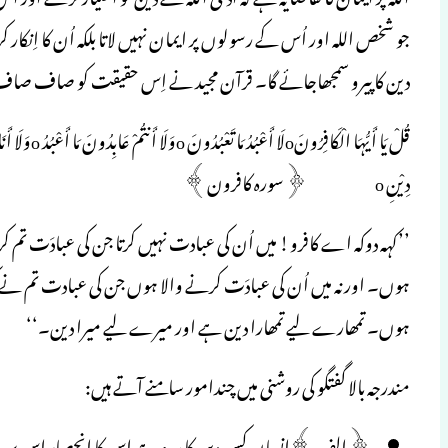
جو شخص اللہ اور اُس کے رسولوں پر ایمان نہیں لاتا بلکہ اُن کا اِنکا
دین کا پیرو سمجھاجائے گا۔ قرآن مجید نے اِس حقیقت کو صاف صاف
دِیْنِ o ﴿سورہ کافرون﴾
’’کہہ دوکہ اے کافرو! میں اُن کی عبادت نہیں کرتا جن کی عبادَت تم 
ہوں۔ اور نہ میں اُن کی عبادَت کرنے والا ہوں جن کی عبادت تم نے 
ہوں۔ تمھارے لیے تمھارا دین ہے اور میرے لیے میرا دین۔‘‘
مندرجہ بالا گفتگو کی روشنی میں چندامور سامنے آتے ہیں:
﴿الف﴾اِنسان کس دین کاپیرو ہے اِس کا انحصار اِس پر ہے کہ