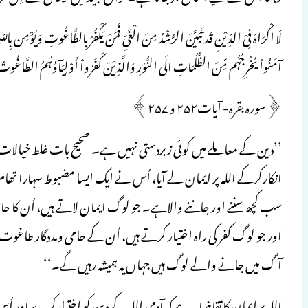
آمَنُواْ یُخْرِجُہُم مِّنَ الظُّلُمَاتِ الَی النُّوُرِ وَالَّذِیْنَ کَفَرُواْ أَوْلِیَآؤُہُمُ الطَّاغُ
﴿سورہ بقرہ- آیات۲۵۲ و ۲۵۷﴾
’’دین کے معاملے میں کوئی زبردستی نہیں ہے۔ صحیح بات غلط خیالا
انکارکرکے اللہ پر ایمان لے آیا، اُس نے ایک ایسا مضبوط سہارا تھام
سب کچھ سننے اور جاننے والاہے۔ جو لوگ ایمان لاتے ہیں، اُن کا حامی 
اور جو لوگ کفر کی راہ اختیار کرتے ہیں، اُن کے حامی ومددگار طاغوت
آگ میں جانے والے لوگ ہیں جہاں یہ ہمیشہ رہیں گے۔‘‘
اللہ پر ایمان کا تقاضا یہ ہے کہ آدمی اللہ کے دین کو اختیارکرے