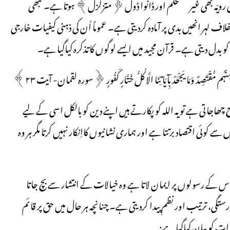
ملی رویّہ بھی غیرمستحکم اور ڈانوا ڈول ﴿متزلزل﴾ ہوتا ہے۔ کبھی
ف لہر انھیں بدی پر آمادہ کردیتی ہے۔ عموماً اُن کی ذہنی کیفیات خارجی
 کو بدل دیتی ہے۔ قرآن مجید میں ایسے لوگوں کاتذکرہ کیاگیا ہے۔
رِّ فَمِنْہُم مُّقْتَصِدٌ وَمَا یَجْحَدُ بِآیَاتِنَا الَّا کُلُّ خَتَّارٍ کَفُورٍ ﴿سورہ لقمان- آیت ۲۳﴾
اتی ہے تو یہ اللہ کو پکارتے ہیں اپنے دین کو بالکل اسی کے لیے
کوئی اقتصاد برتتا ہے اور ہماری نشانیوں کااِنکار نہیں کرتا مگر ہر وہ
اُس کے رسولوں پر ایمان لاتا ہے وہ خیالات کے انتشار سے بچ جاتا
، ترتیب اور نظم پیدا کردیتی ہے۔ چنانچہ ہر حال میں حق پر قائم
ت کو بیان کیاگیا ہے: