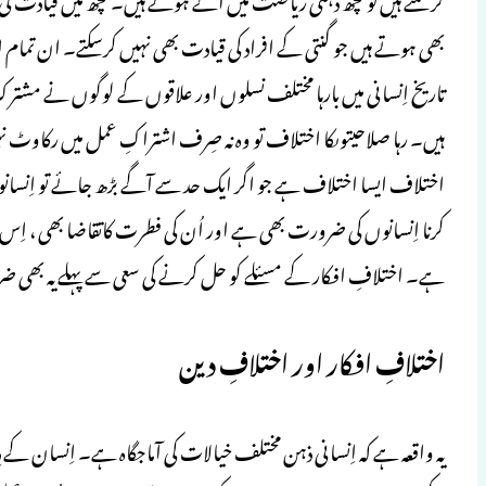
بھی ہوتے ہیں جو گنتی کے افراد کی قیادت بھی نہیں کرسکتے۔ ان تما
تاریخ اِنسانی میں بارہا مختلف نسلوں اور علاقوں کے لوگوں نے مشترک
ہیں۔ رہا صلاحیتوںکا اختلاف تو وہ نہ صِرف اشتراکِ عمل میں رکاوٹ نہی
اختلاف ایسا اختلاف ہے جو اگر ایک حد سے آگے بڑھ جائے تو اِنسانو
کرنا اِنسانوں کی ضرورت بھی ہے اور اُن کی فطرت کاتقاضا بھی ، اِس 
ہے۔ اختلافِ افکار کے مسئلے کو حل کرنے کی سعی سے پہلے یہ بھی ض
اختلافِ افکار اور اختلافِ دین
یہ واقعہ ہے کہ اِنسانی ذہن مختلف خیالات کی آماجگاہ ہے۔ اِنسان کے