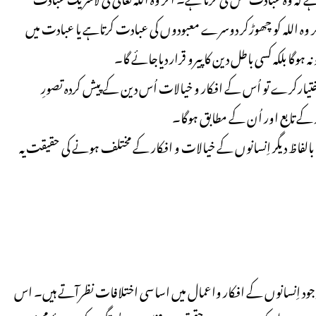
 اگر وہ اللہ کو چھوڑکر دوسرے معبودوں کی عبادت کرتاہے یا عبادت میں
ہ ہوگا بلکہ کسی باطل دین کا پیرو قرار دیاجائے گا۔
ارکرے تو اُس کے افکار و خیالات اُس دین کے پیش کردہ تصورِ
کے تابع اور اُن کے مطابق ہوگا۔
فاظ دیگر اِنسانوں کے خیالات و افکار کے مختلف ہونے کی حقیقت یہ
وجود اِنسانوں کے افکار واعمال میں اساسی اختلافات نظرآتے ہیں۔ اس