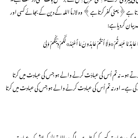
ر کرتا ہے ﴿یعنی کفر کرتاہے﴾ وہ لازماً اللہ کے دین کے بجائے کسی اور
 بیان کردیاہے:
قُلْ یَا أَیُّہَا الْکَافِرُونَoلَا أَعْبُدُ مَا تَعْبُدُونَ oوَلَا أَنتُمْ عَابِدُونَ مَا أَعْبُدُ oوَلَا أَنَا عَابِدٌ مَّا عَبَدتُّمْ oوَلَا أَنتُمْ عَابِدُونَ مَا أَعْبُدُo لَکُمْ دِیْنُکُمْ وَلِیَ
کرتے ہو۔ نہ تم اُس کی عبادَت کرنے والے ہو جِس کی عبادت میں کرتا
کی ہے۔ اور نہ تم اُس کی عبادت کرنے والے ہو جِس کی عبادت میں کرتا
 وہ عبادت کس کی کرتا ہے۔ اگر وہ اللہ تعالیٰ کی لاشریک عبادت