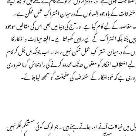
م اختلافات کے باوجود اِنسانوں کے درمیان اشتراکِ عمل ممکن ہے۔
 مقاصد کے لیے کام کیا ہے اور آج کی دنیا میں بھی اس کی مثالیں موجود
ں بنتا بلکہ اشتراک کے لیے راہیں کھولتا ہے۔ البتہ خیالات و افکار کا
ں کے درمیان اشتراکِ عمل ممکن نہیں رہتا۔ اب چونکہ مِل جُل کر کام
لیے اختلافِ افکار کو معقول حدتک محدود کرنے کی راہ تلاش کرنا ضروری
روری ہے کہ خودافکار کے اختلاف کی حقیقت کو سمجھ لیاجائے۔
 دِل میں خیالات آتے اور جاتے رہتے ہیں۔ جو لوگ کوئی مستحکم فکر نہیں