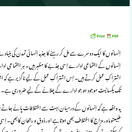
اِنسانوں کا ایک دوسرے سے مِل کر رہنے کا جذبہ اِنسانی تمدن کی بنیاد
اِنسانوں کے اجتماعی ادارے اِسی جذبے کا مظہر ہیں۔ ہر اجتماعی اد
اشتراکِ عمل کرتے ہیں۔ اِس اشتراکِ عمل کے لیے ناگزیر ہے کہ اجتم
تک یکسانیت موجود ہو جو ادارے کے چلانے کے لیے ضروری ہے۔
یہ واقعہ ہے کہ اِنسانوں کے درمیان بہت سے اختلافات پائے جاتے ہ
طبیعتوںاور مزاج کا اختلاف بھی ہوتاہے اور ذوق و رجحان کابھی۔ ا
کرسکتے ہیں تو کچھ ذہنی ریاضت میں آگے ہوتے ہیں۔ کچھ میں قیادت کی 