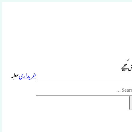
 کیجیے
خریداری
عطیہ
Sea