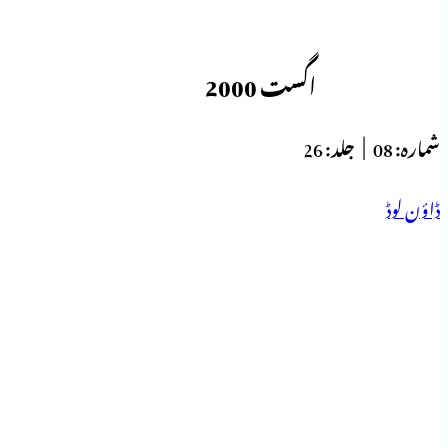
اگست 2000
شمارہ:
08 |
جلد:
26
ڈاؤن لوڈ