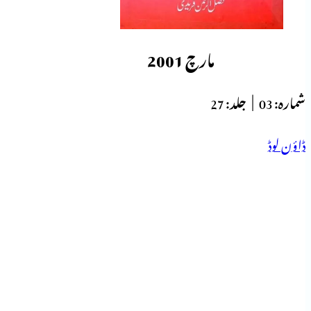
مارچ 2001
شمارہ:
03 |
جلد:
27
ڈاؤن لوڈ