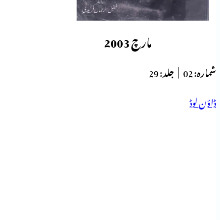
مارچ 2003
شمارہ:
02 |
جلد:
29
ڈاؤن لوڈ