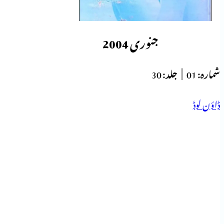
جنوری 2004
شمارہ:
01 |
جلد:
30
ڈاؤن لوڈ