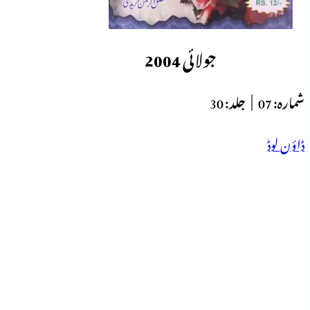
جولائی 2004
شمارہ:
07 |
جلد:
30
ڈاؤن لوڈ