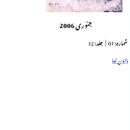
جنوری 2006
شمارہ:
01 |
جلد:
32
ڈاؤن لوڈ