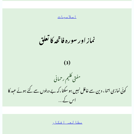
اسلامیات
نماز اور سورہ فاتحہ کا تعلق
(3)
مفتی کلیم رحمانی
ا ، دین سے غافل نہیں ہو سکتا ،کہ بے دینوں سے کئے ہوئے عہد کا
اس کے…
مطالعہ افکار