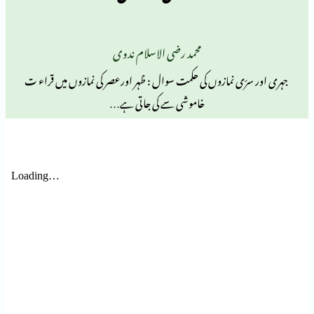
محمد رضی الاسلام ندوی
ی نمازوں کی حکمت سوال : ظہر اورعصر کی نمازوں میں قراء ت
خاموشی سے کی جاتی ہے…