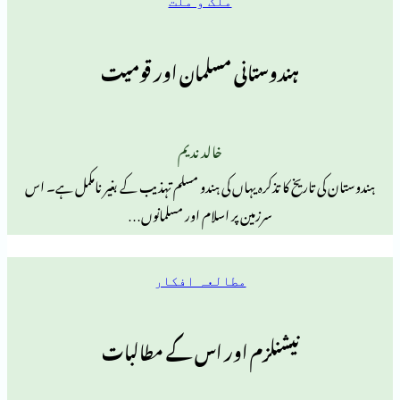
ملک و ملت
ہندوستانی مسلمان اور قومیت
خالد ندیم
ریخ کا تذکرہ یہاں کی ہندو مسلم تہذیب کے بغیر نامکمل ہے۔ اس
سرزمین پر اسلام اور مسلمانوں…
مطالعہ افکار
نیشنلزم اور اس کے مطالبات