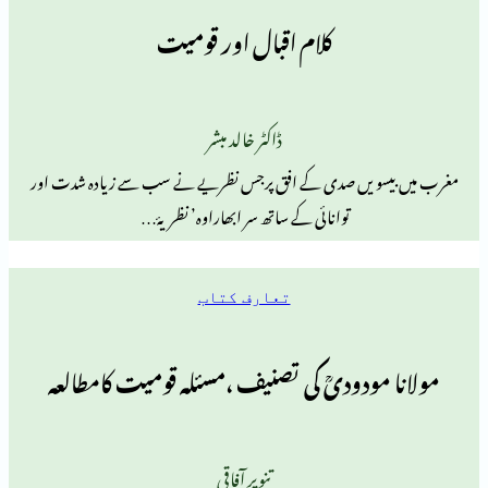
کلام اقبال اور قومیت
ڈاکٹر خالد مبشر
سویں صدی کے افق پرجس نظریے نے سب سے زیادہ شدت اور
توانائی کے ساتھ سر ابھاراوہ’ نظریۂ…
تعارف کتاب
مودودیؒ کی تصنیف ،مسئلہ قومیت کامطالعہ
تنویر آفاقی