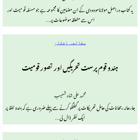
مولانامودودی کے ان مضامین کا مجموعہ ہے جو مسئلہ قو میت اور
اس سے متعلقہ موضوعات پر…
مطالعہ افکار
 قوم پرست تحریکیں اور تصور قومیت
محمد علی شاہ شعیب
کی حامل تحریکات پر گفتگو کرنے سے پہلے ضروری ہے کہ ہندو لفظ پر
ایک نظر ڈال لی…