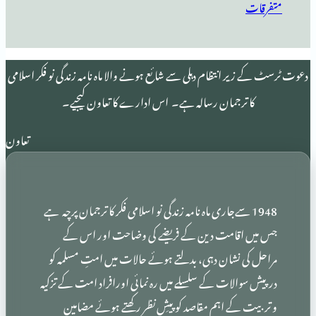
 انتظام دہلی سے شائع ہونے والا ماہ نامہ زندگی نو فکر اسلامی
 ترجمان رسالہ ہے۔ اس ادارے کا تعاون کیجیے۔
تعاون
19 سےجاری ماہ نامہ زندگی نو اسلامی فکر کا ترجمان پرچہ ہے
اقامت دین کے فریضے کی وضاحت اور اس کے
 نشان دہی، بدلتے ہوئے حالات میں امتِ مسلمہ کو
الات کے سلسلے میں رہ نمائی اورافراد امت کے تزکیہ
کے اہم مقاصد کو پیشِ نظر رکھتے ہوئے مضامین