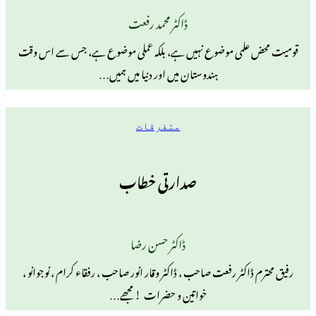
ڈاکٹر محمد رفعت
می موضوع نہیں ہے، بلکہ عملی موضوع ہے، جس سے اس وقت
ہندوستان میں اور دنیا میں ہمیں…
متفرقات
صدارتی خطاب
ڈاکٹر حسن رضا
کٹر رفعت صاحب ، ڈاکٹر وقار انور صاحب ، رفقاء کرام ، نوجوانو ،
خواتین و حضرات ! مجھے…