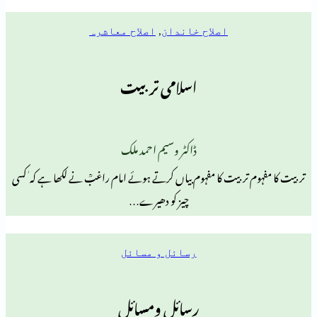
اصلاح خاندان
,
اصلاح معاشرہ
اسلامی تربیت
ڈاکٹر وسیم احمد ملک
تربیت کا مفہوم بیاں کرتے ہوئے امام راغبؒ نے لکھا ہے کہ ٰ کسی
چیز کو دھیرے…
رسائل و مسائل
رسائل ومسائل