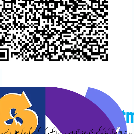
وڈ کو کسی بھی یو پی آئی ایپ سے اسکین کرکے زندگی نو کو عطیہ دیجیے۔