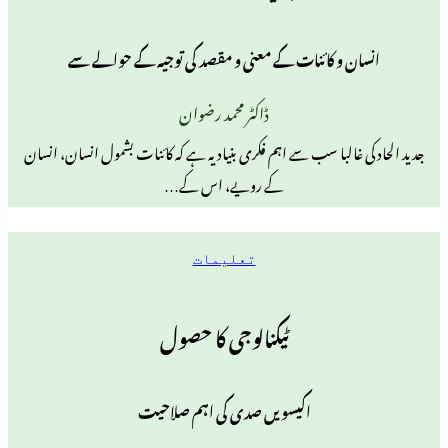
 و کائنات کے معنی و مقصد کی توجیہ کے حوالے سے
ڈاکٹر محمد رضوان
البا سب سے اہم فکری بنیاد یہ ہے کہ کائنات بشمول انسان، انسان
کے رویے، اس کے…
تعلیمات
ٹیکنالوجی کا حصول
اکیسویں صدی کی اہم صلاحیت