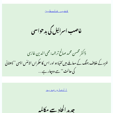
قضیہ فلسطین
غاصب اسرائیل کی بدحواسی
ڈاکٹر محسن محمد صالح ترجمہ: محی الدین غازی
 کے معاملے میں نتنیاہو اور اس کا حکمراں الائنس ایسی ’’ڈھٹائی
کی حالت‘‘ سے دوچار ہے…
الحادِ جدید
جدید الحاد سے مکالمہ