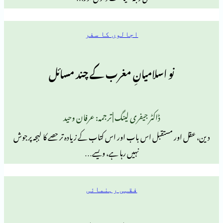
اجالوں کا سفر
و اسلامیانِ مغرب کے چند مسائل
ڈاکٹر جیفری لینگ | ترجمہ: عرفان وحید
مستقبل اس باب اور اس کتاب کے زیادہ تر حصے کا لہجہ پرجوش
نہیں رہا ہے، ویسے…
فقہی رہنمائی