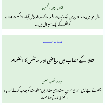
ایس امین الحسن
حال ہی میں ہندوستان میں ایک نہایت افسوسناک واقعہ پیش آیا۔ 9 اگست 2024
کو کلکتہ کے ایک اسپتال میں…
نصاب تعلیم
نصاب میں ریاضی اور سائنس کا انضمام
سید راغب حسن
ابتدائی عمر میں بہت بڑی مقدار میں معلومات کو جذب کرنے اور یاد
رکھنے کی قدرتی صلاحیت…