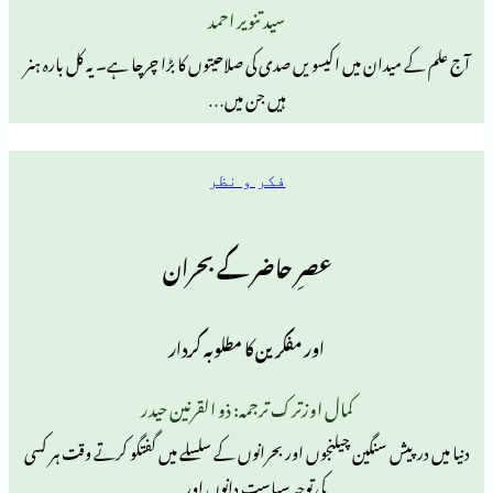
سید تنویر احمد
ن میں اکیسویں صدی کی صلاحیتوں کا بڑا چرچا ہے۔ یہ کل بارہ ہنر
ہیں جن میں…
فکر و نظر
عصرِ حاضر کے بحران
اور مفکرین کا مطلوبہ کردار
کمال اوزترک ترجمہ: ذو القرنین حیدر
سنگین چیلنجوں اور بحرانوں کے سلسلے میں گفتگو کرتے وقت ہر کسی
کی توجہ سیاست دانوں اور…