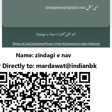
zindag
جملہ حقوق محفوظ © • Zindagi-e-Nau
Terms of Use
Disclaimer
Privacy Policy
Designed by Irf