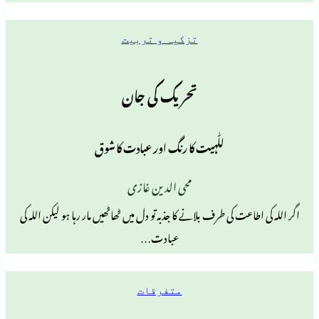
تزکیہ و تربیت
تحریک کی جان
للّٰہیت کا رنگ اور عبادت کا شوق
محی الدین غازی
عت کی طرف بلانے کا جذبہ تو دل میں ٹھاٹھیں مار رہا ہو لیکن اللہ کی
عبادت…
متفرقات