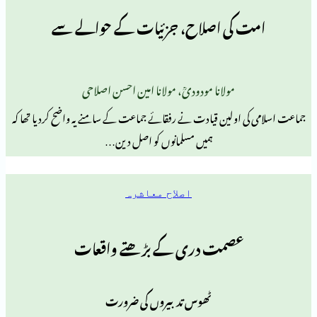
 کی اصلاح، جزئیات کے حوالے سے
مولانا مودودیؒ، مولانا امین احسن اصلاحی
 اولین قیادت نے رفقائے جماعت کے سامنے یہ واضح کردیا تھا کہ
ہمیں مسلمانوں کو اصل دین…
اصلاح معاشرہ
عصمت دری کے بڑھتے واقعات
ٹھوس تدبیروں کی ضرورت