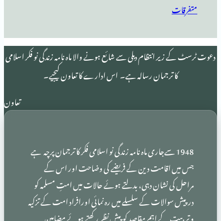
 انتظام دہلی سے شائع ہونے والا ماہ نامہ زندگی نو فکر اسلامی
 ترجمان رسالہ ہے۔ اس ادارے کا تعاون کیجیے۔
تعاون
19 سےجاری ماہ نامہ زندگی نو اسلامی فکر کا ترجمان پرچہ ہے
اقامت دین کے فریضے کی وضاحت اور اس کے
 نشان دہی، بدلتے ہوئے حالات میں امتِ مسلمہ کو
الات کے سلسلے میں رہ نمائی اورافراد امت کے تزکیہ
کے اہم مقاصد کو پیشِ نظر رکھتے ہوئے مضامین