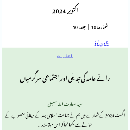
اکتوبر 2024
ہ:
10 |
جلد:
50
 لوڈ
اشارات
 عامہ کی تبدیلی اور اجتماعی سرگرمیاں
سید سعادت اللہ حسینی
ت 2024کے شمارے میں ہم نے جماعت اسلامی ہند کے میقاتی منصوبے کے
حوالے سے لکھا تھا کہ اس میقات…