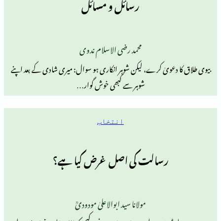
رسائل و مسائل
محمد رضی الاسلام ندوی
عویٰ کرے، لیکن شوہر انکاری ہو سوال: میری شادی کے بعد اپنے
شوہر سے کبھی خوش گوار…
انتخاب
رسالت کی اصل غرض کیا ہے؟
مولانا سید ابوالاعلیٰ مودودیؒ