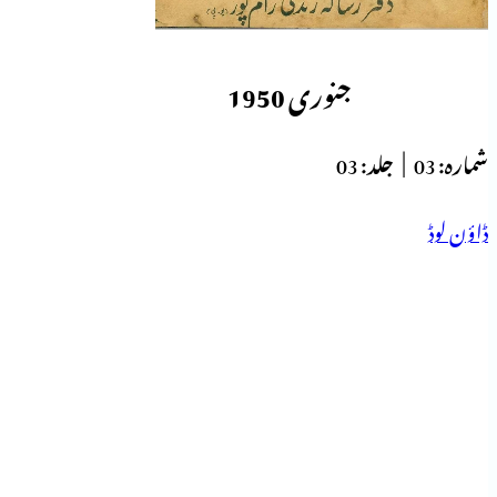
جنوری 1950
شمارہ:
03 |
جلد:
03
ڈاؤن لوڈ