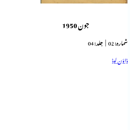
جون 1950
شمارہ:
02 |
جلد:
04
ڈاؤن لوڈ