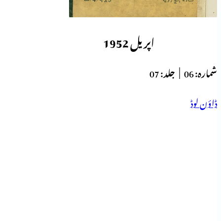
اپریل 1952
شمارہ:
06 |
جلد:
07
ڈاؤن لوڈ