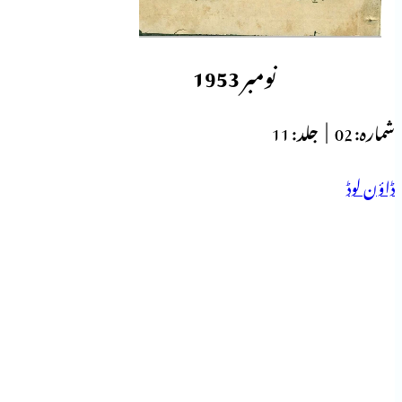
نومبر 1953
شمارہ:
02 |
جلد:
11
ڈاؤن لوڈ