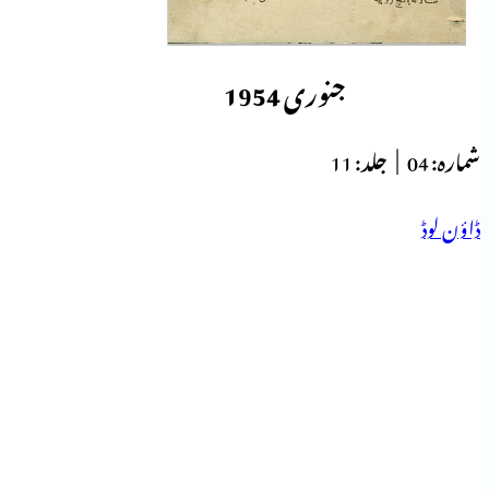
جنوری 1954
شمارہ:
04 |
جلد:
11
ڈاؤن لوڈ