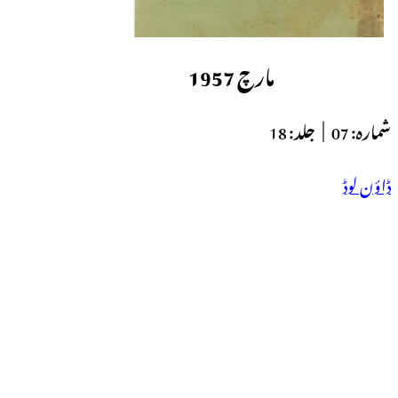
مارچ 1957
شمارہ:
07 |
جلد:
18
ڈاؤن لوڈ