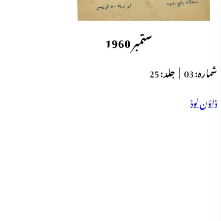
ستمبر 1960
شمارہ:
03 |
جلد:
25
ڈاؤن لوڈ