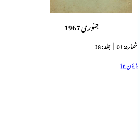
جنوری 1967
شمارہ:
01 |
جلد:
38
ڈاؤن لوڈ