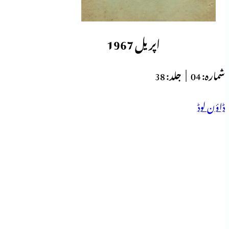
اپریل 1967
شمارہ:
04 |
جلد:
38
ڈاؤن لوڈ