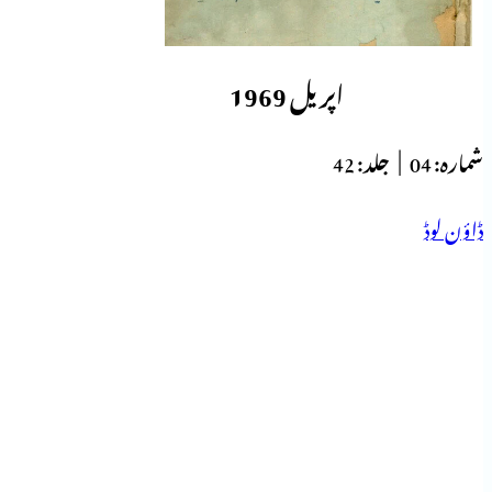
اپریل 1969
شمارہ:
04 |
جلد:
42
ڈاؤن لوڈ