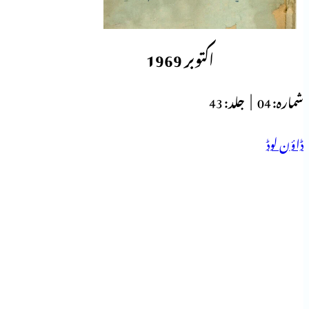
اکتوبر 1969
شمارہ:
04 |
جلد:
43
ڈاؤن لوڈ