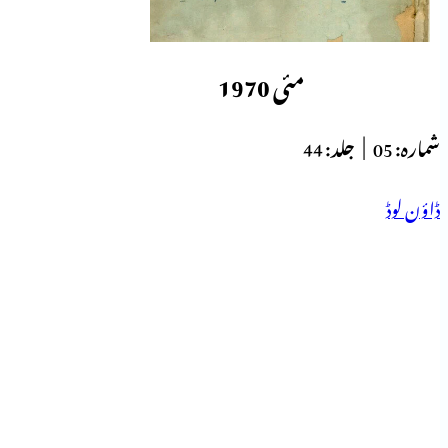
مئی 1970
شمارہ:
05 |
جلد:
44
ڈاؤن لوڈ