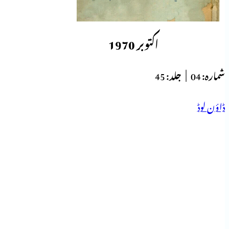
اکتوبر 1970
شمارہ:
04 |
جلد:
45
ڈاؤن لوڈ