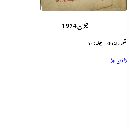
جون 1974
شمارہ:
06 |
جلد:
52
ڈاؤن لوڈ