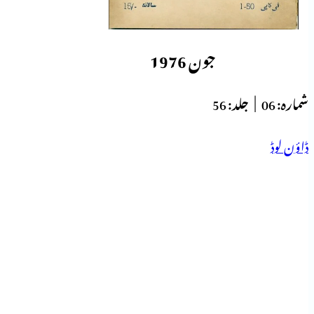
جون 1976
شمارہ:
06 |
جلد:
56
ڈاؤن لوڈ