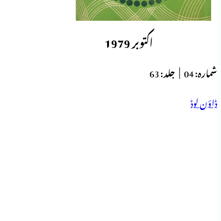
اکتوبر 1979
شمارہ:
04 |
جلد:
63
ڈاؤن لوڈ