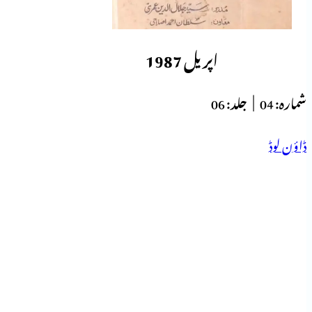
اپریل 1987
شمارہ:
04 |
جلد:
06
ڈاؤن لوڈ