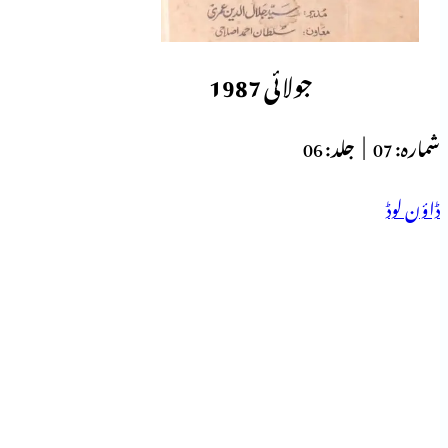
جولائی 1987
شمارہ:
07 |
جلد:
06
ڈاؤن لوڈ