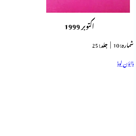
اکتوبر 1999
شمارہ:
10 |
جلد:
25
ڈاؤن لوڈ