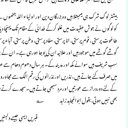
بیشتر لوگ شرک ہی میںمبتلا ہیں وہ بزرگان دین اور اولیاء اللہ جنھوں ن
کولوگوں نے جوش عقیدت میں غلو کرکے خدائی کے مقام تک پہنچا دیا 
طاغوت پرستی ، قوم پرستی، انا پرستی، مفاد پرستی، وطن پرستی، آباء پر
گوشے گوشے میں موجود ہیں اور علانیہ ان کی پوجا ہورہی ہے۔ ان کے 
سب شریف ہیں سوائے مکہ اور مدینہ کے۔ ہر سال دھوم دھام سے عر
میں صرف کئے جاتے ہیں ، نذریں اور نذرانوں کی رقم الگ سے مجاوروں
کے لئے دوردراز سے عورتیں اور مرد سبھی جاتے ہیں۔سجدے کرتے ہیں۔
بھی نہیں ہوتی، بقول ابوالمجاہد زاہد ؎
قبریں ایسی جیسے دلہنی