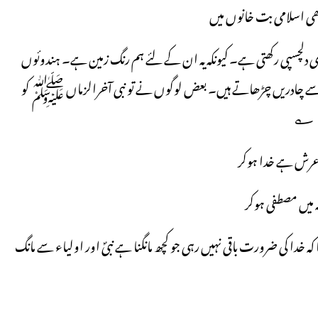
ھی اسلامی بت خانوں میں
ی دلچسپی رکھتی ہے۔ کیونکہ یہ ان کے لئے ہم رنگ زمین ہے۔ ہندوئوں
سے چادریں چڑھاتے ہیں۔ بعض لوگوں نے تو نبی آخرالزماں ﷺ کو
کہا ؎
عرش ہے خدا ہوکر
نہ میں مصطفی ہوکر
کہ خدا کی ضرورت باقی نہیں رہی جو کچھ مانگنا ہے نبیؐ اور اولیاء سے مانگ