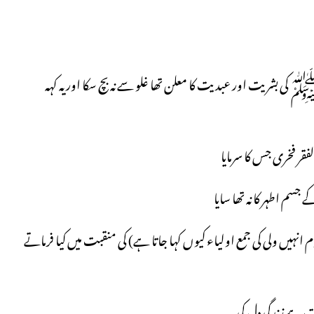
 کی بشریت اور عبدیت کا معلن تھا غلو سے نہ بچ سکا اور یہ کہہ
لفقر فخری جس کا سرمایا
جسم اطہر کا نہ تھا سایا
 انہیں ولی کی جمع اولیاء کیوں کہا جاتا ہے) کی منقبت میں کیا فرماتے
رت ہے زندگی دل کی