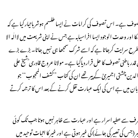
وف ہے۔ اس تصوف کی کرامات نے ایسا طلسم ہوشربا تیار کیا ہے کہ
ا اور وحدت الوجود ایسا افراسیابہ ہے جس نے اپنی شریعت میں لاالٰہ الا
ک اس طرح سرایت کرجاتا ہے کہ اسے شرک سمجھا ہی نہیں جاتا۔ بڑے بڑے
 قدر باطنی تصوف کا حل قرار دیاگیا ہے۔ مولانا عروج قادری ؒ شیخ علی
الدین چشتی اجمیریؒ کے پیر تھے ان کی کتاب ’’کشف المحجوب‘‘ جو
بان میں ہے اس کی ایک عبارت نقل کرنے کے بعد اس کا ترجمہ کرتے
کی طرف سے عطیہ اسرار ہے اور عبارت سے ظاہر نہیں ہوتا جب تک کوئی
 کی تعبیر کی جائے) کی غیر ہوتی ہے اور غیر کا اثبات توحید میں