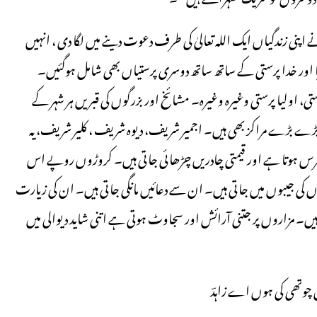
ے اپنی زندگیاں ایک اللہ تعالیٰ کی طرف دعوت دینے میں لگا دی ، انہیں
اور خدا پرستی کے ساتھ ساتھ دوسری پرستیاں بھی شامل ہوگئیں۔
ستی، اولیا پرستی وغیرہ وغیرہ۔ مشائخ اور بزرگوں کی قبریں ہر شہر کے
بڑے بڑے مراکز بھی ہیں۔ اجمیر شریف، دیوہ شریف ، کلیر شریف، یہ
س ہوتا ہے اور قیمتی چادریں چڑھائی جاتی ہیں۔ کروڑوں روپے اس
 کی جیبوں میں جاتی ہیں۔ ان سے دعائیں مانگی جاتی ہیں۔ ان کی زیارت
 مزاروں پر جتنی آرائش اور سجاوٹ ہوتی ہے اتنی شاید دیوالی میں
ں چوتھی کی ہوں اے زاہدؔ