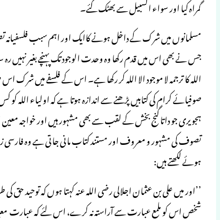
گمراہ کیا اور سواء السبیل سے بھٹک گئے۔
مسلمانوں میں شرک کے داخل ہونے کاایک اور اہم سبب فلسفیانہ تص
جس نے بھی اس میں قدم رکھا وہ وحدت الوجود تک پہنچے بغیر نہیں رہ سک
اللہ کا ترجمہ لا موجود الا اللہ کر رکھا ہے۔ اس کے فلسفے میں شر
صوفیائے کرام کی کتابیں پڑھنے سے اندازہ ہوتا ہے کہ اولیاء اللہ کو کس
ہجویری جو داتا گنج بخش کے لقب سے بھی مشہور ہیں اور خواجہ معین 
تصوف کی مشہور و معروف اور مستند کتاب مانی جاتی ہے وہ فارسی ز
ہوئے لکھتے ہیں:
’’اور میں علی بن عثمان اجلالی رضی اللہ عنہ کہتا ہوں کہ توحید حق 
شخص اس کو ملمع عبارت سے آراستہ نہ کرے، اس لئے کہ عبارت معبر (جس