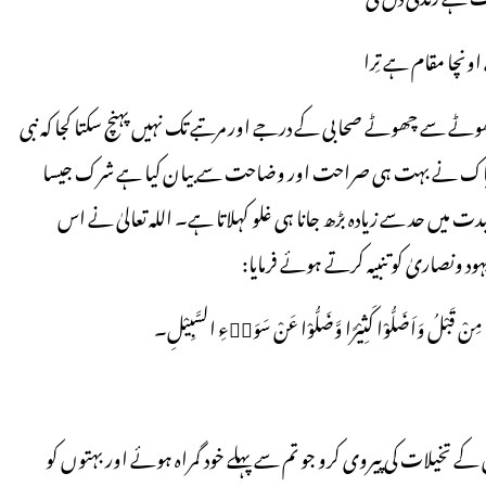
ونچا مقام ہے تِرا
 چھوٹے سے چھوٹے صحابی کے درجے اور مرتبے تک نہیں پہنچ سکتا کجا کہ نبی
رآن پاک نے بہت ہی صراحت اور وضاحت سے بیان کیا ہے شرک جیسا
ت میں حد سے زیادہ بڑھ جانا ہی غلو کہلاتا ہے۔ اللہ تعالیٰ نے اس
نصاریٰ کو تنبیہ کرتے ہوئے فرمایا:
 ضَلُّوْا مِنْ قَبْلُ وَاَضَلُّوْا كَثِيْرًا وَّضَلُّوْا عَنْ سَوَاۗءِ السَّبِيْلِ۔
کے تخیلات کی پیروی کرو جو تم سے پہلے خود گمراہ ہوئے اور بہتوں کو