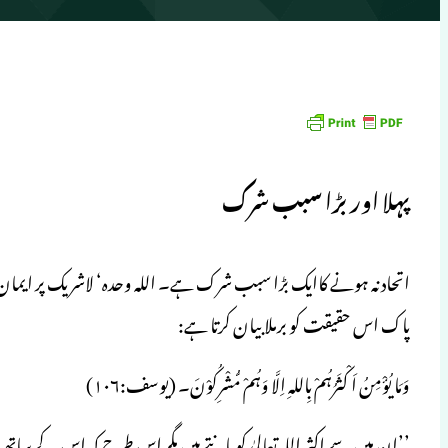
پہلا اور بڑا سبب شرک
اتحاد نہ ہونے کاایک بڑا سبب شرک ہے۔ اللہ وحدہ‘ لاشریک پر ایمان
پاک اس حقیقت کو برملا بیان کرتا ہے:
وَمَا يُؤْمِنُ اَكْثَرُہُمْ بِاللہِ اِلَّا وَہُمْ مُّشْرِكُوْنَ۔ (یوسف:۱۰۶)
’’ان میں سے اکثر اللہ تعالیٰ کو مانتے ہیں مگر اس طرح کہ اس کے سا