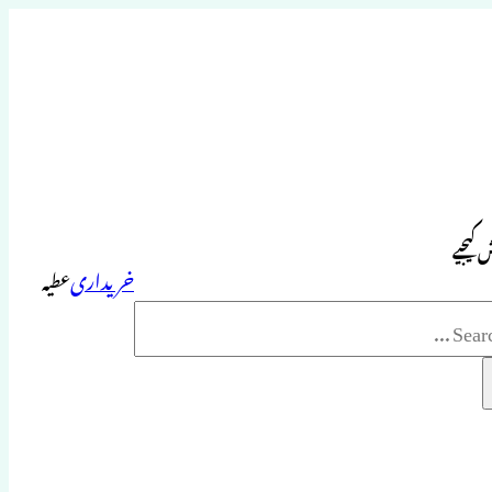
 کیجیے
خریداری
عطیہ
Sea