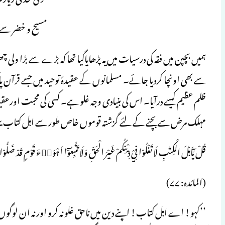
مسیح و خضر سے ا
ہمیں بچپن میں فقہ کی درسیات میں یہ پڑھایاگیا تھا کہ بڑے سے بڑا ولی
سے بھی اونچا کردیا جائے۔ مسلمانوں کے عقیدۂ توحید میں جسے ق
ظلم عظیم کیسے درآیا۔ اس کی بنیادی وجہ غلو ہے۔ کسی کی محبت اورعقید
مہلک مرض سے بچنے کے لئے گزشتہ قوموں خاص طور سے اہل کتاب یہود و
قُلْ يٰٓاَہْلَ الْكِتٰبِ لَا تَغْلُوْا فِيْ دِيْنِكُمْ غَيْرَ الْحَقِّ وَلَا تَتَّبِعُوْٓا اَہْوَاۗءَ قَوْمٍ قَدْ
(المائدہ: ۷۷)
’’کہو! اے اہل کتاب! اپنے دین میں ناحق غلو نہ کرو اور نہ ان لوگوں 