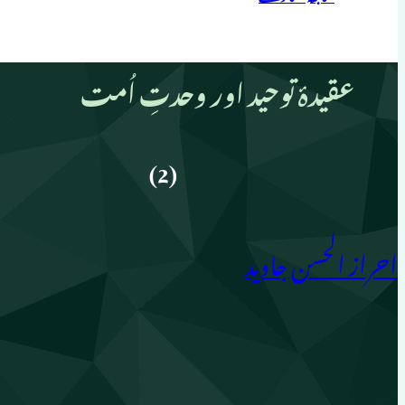
عقیدۂ توحید اور وحدتِ اُمت
(2)
احراز الحسن جاوید