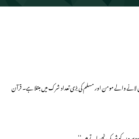
 لانے والے مومن اور مسلم کی بڑی تعداد شرک میں مبتلا ہے۔ قرآن
تھ دوسروں کو شریک ٹھہراتے ہیں‘‘۔