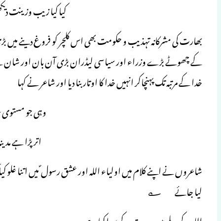
کیا کیا زیب وزینت دیک
بھارت کی مشرکانہ تہذیب و حکومت بھی اس کلچر کو فروغ دینے میں بڑ
کے چھوٹے بڑے وزراء اور سیاسی لیڈران بڑی آن بان اور شان 
خدا کے مرتبہ تک پہنچاکر انہیں خدا کا اوتار بنا دیا اور شاعر نے 
وہی جو مستوی 
اتر پڑا ہے مدی
شاعروں نے اپنے کلام میں اولیاء اللہ اور عشق رسول ؐ میں اتنا غلو کیا 
لیا جائے ؎
اللہ کے پلے میں وحدت کے سوا کیا ہے