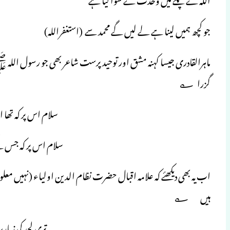
جو کچھ ہمیں لینا ہے لے لیں گے محمد سے (استغفراللہ)
ماہرالقادری جیسا کہنہ مشق اور توحید پرست شاعر بھی جو رسول اللہ ﷺ
گزرا ؎
سلام اس پر کہ تھا ا
سلام اس پر کہ جس کے 
اب یہ بھی دیکھئے کہ علامہ اقبال حضرت نظام الدین اولیاء (نہیں معلوم
ہیں ؎
تری لحد کی زیا