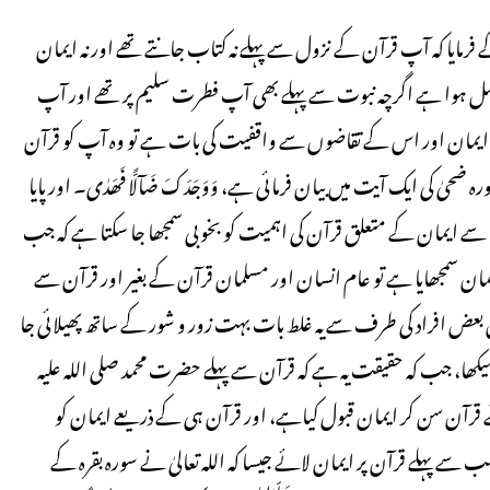
 فرمایا کہ آپ قرآن کے نزول سے پہلے نہ کتاب جانتے تھے اور نہ ایمان
اصل ہوا ہے اگرچہ نبوت سے پہلے بھی آپ فطرت سلیم پر تھے اور آپ
یقی ایمان اور اس کے تقاضوں سے واقفیت کی بات ہے تو وہ آپ کو قرآن
کی ایک آیت میں بیان فرمائی ہے، وَوَجَدَکَ ضَآلًّا فَھَدٰی۔ اور پایا
 سے ایمان کے متعلق قرآن کی اہمیت کو بخوبی سمجھا جا سکتا ہے کہ جب
ایمان سمجھایا ہے تو عام انسان اور مسلمان قرآن کے بغیر اور قرآن سے
یں بعض افراد کی طرف سے یہ غلط بات بہت زور و شور کے ساتھ پھیلائی جا
 سیکھا، جب کہ حقیقت یہ ہے کہ قرآن سے پہلے حضرت محمد صلی اللہ علیہ
قرآن سن کر ایمان قبول کیاہے، اور قرآن ہی کے ذریعے ایمان کو
ب سے پہلے قرآن پر ایمان لائے جیسا کہ اللہ تعالیٰ نے سورہ بقرہ کے