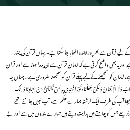
لیے قرآن سے بھرپور فائدہ اٹھایا جاسکتا ہے۔ یہاں قرآن کی چند
 اور یہ بھی واضح کرتی ہے کہ ایمان قرآن سے ہی پیدا ہوتا ہے اور قران
، ایمان کو سمجھنے کے لیے پہلے قرآن کو سمجھنا ضروری ہے۔ چناں چہ
وَلَا الْاِیْمَانُ وَلٰکِنْ جَعَلْنَاہُ نُوْرًا نَّہْدِیْ بِہٖ مَنْ نَّشَآئُ مِنْ عِبَادِنَا وَاِنَّکَ
ٰ: 52) ترجمہ: اور اسی طرح ہم نے بھیجا آپ کی طرف ایک فرشتہ ہمارے حکم سے، آپ نہیں جانتے تھے
 ذریعے جس کو چاہتے ہیں ہدایت دیتے ہیں ہمارے بندوں میں سے اور بے