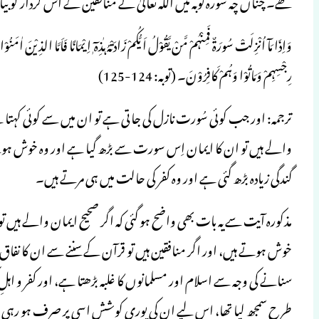
تھے۔ چناں چہ سورہ توبہ میں اللہ تعالیٰ نے منافقین کے اس کردار کو ب
وَاِذَا مَآ اُنْزِلَتْ سُورَۃٌ فَمِنْہُمْ مَّنْ یَّقُوْلُ اَیُّکُمْ زَادَتْہُ ہٰذِہٓ ٖ اِیْمَانًا فَاَمَّا الذِیْنَ اٰمَن
رِجْسِہِمْ وَمَاتُوْا وَہُمْ کَافِرُوْنَ۔ (توبہ: 124-125)
ترجمہ: اور جب کوئی سُورت نازل کی جاتی ہے تو ان میں سے کوئی کہتا
والے ہیں تو ان کا ایمان اِس سورت سے بڑھ گیا ہے اور وہ خوش ہوتے 
گندگی زیادہ بڑھ گئی ہے اور وہ کفر کی حالت میں ہی مرتے ہیں۔
مذکورہ آیت سے یہ بات بھی واضح ہو گئی کہ اگر صحیح ایمان والے ہیں تو
خوش ہوتے ہیں، اور اگر منافقین ہیں تو قرآن کے سننے سے ان کا نفا
سنانے کی وجہ سے اسلام اور مسلمانوں کا غلبہ بڑھتا ہے، اور کفر و اہل
طرح سمجھ لیا تھا، اس لیے ان کی پوری کوشش اسی پر صرف ہو رہی تھی 