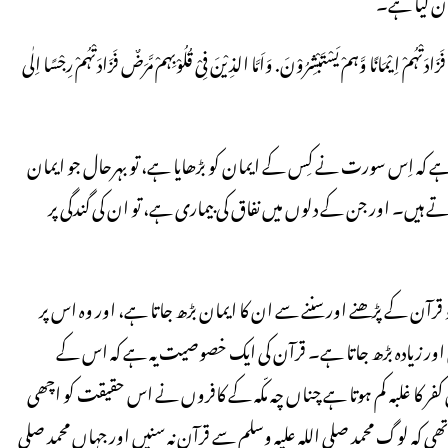
یان کیا ہے۔
ُوْا فَزَادَتْہُمْ اِیْمَانًا وَّہمْ یَسْتَبْشِرُوْنَ. وَاَمَّا الذِیْنَ فِیْ قُلُوْبِہمْ مَّرَضٌ فَزَادَتْہُمْ رِجْسًا اِلٰی
 ہے کہ اِس سورت نے کِس کے ایمان کو بڑھایا ہے، تو بہرحال جو ایمان
ہیں۔ اور جن کے دلوں میں نفاق کی بیماری ہے، تو ان کی گندگی پر
 قرآن کے پڑھنے اور سننے سے ان کا ایمان بڑھ جاتا ہے، اور وہ اس پر
ق اور زیادہ بڑھ جاتا ہے۔ قرآن کی ایک خصوصیت یہ ہے کہ اس کے
ِ کفر کا غلبہ کم ہوتا ہے چناں چہ مکّہ کے کافروں نے اس حقیقت کو اچھی
کہ لوگ محمد صلی اللہ علیہ وسلم سے قرآن نہ سنیں اور جہاں محمد صلی