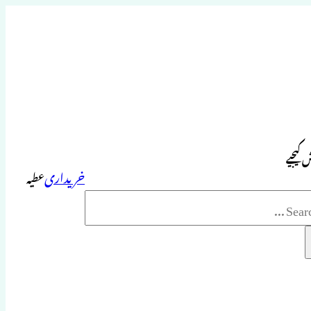
 کیجیے
خریداری
عطیہ
Sea