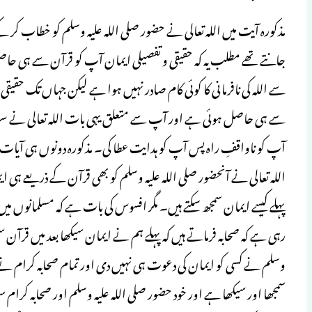
مذکورہ آیت میں اللہ تعالی نے حضور صلی اللہ علیہ وسلم کو خطاب کر کے
جانتے تھے مطلب یہ کہ حقیقی و تفصیلی ایمان آپ کو قرآن سے ہی ح
سے اللہ کی نافرمانی کا کوئی کام صادر نہیں ہوا ہے لیکن جہاں تک حق
سے ہی حاصل ہوئی ہے اور آپ سے متعلق یہی بات اللہ تعالی نے سورہ ضحیٰ 
آپ کو ناواقفِ راہ پس آپ کو ہدایت عطا کی۔ مذکورہ دونوں ہی آیات
اللہ تعالی نے آنحضور صلی اللہ علیہ وسلم کو بھی قرآن کے ذریعے ہی 
پہلے کیسے ایمان سمجھ سکتے ہیں۔ مگر افسوس کی بات ہے کہ مسلمانوں م
رہی ہے کہ صحابہ فرماتے ہیں کہ پہلے ہم نے ایمان سیکھا بعد میں قرآن
وسلم نے کسی کو ایمان کی دعوت ہی نہیں دی اور تمام صحابہ کرام نے 
سمجھا اور سیکھا ہے اور خود حضور صلی اللہ علیہ وسلم اور صحابہ کرام س