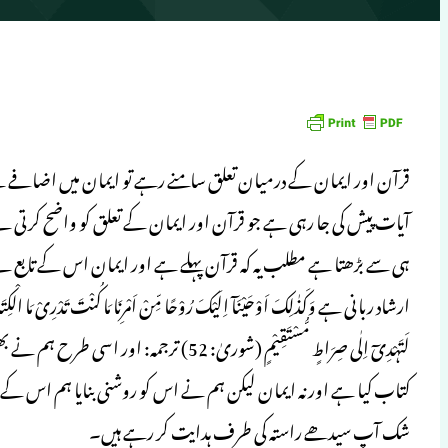
قرآن اور ایمان کے درمیان تعلق سامنے رہے تو ایمان میں اضافے کے 
آیات پیش کی جا رہی ہے جو قرآن اور ایمان کے تعلق کو واضح کرتی ہے
ہی سے بڑھتا ہے مطلب یہ کہ قرآن پہلے ہے اور ایمان اس کے تابع ہے
ارشاد ربانی ہے وَکَذٰلِکَ اَوْحَیْنَآ اِلَیْکَ رُوْحًا مِّنْ اَمْرِنَا مَا کُنْتَ تَدْرِیْ مَا الْکِتَابُ 
لَتَہْدِیٓ اِلٰی صِرَاطٍ مُّسْتَقِیْمٍ (شوری
کتاب کیا ہے اور نہ ایمان لیکن ہم نے اس کو روشنی بنایا ہم اس کے
شک آپ سیدھے راستہ کی طرف ہدایت کر رہے ہیں۔