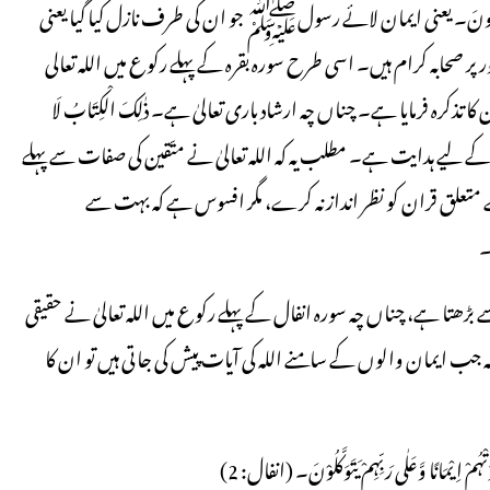
بِّہِ وَالْمُؤْمِنُونَ۔ یعنی ایمان لائے رسولﷺ جو ان کی طرف نازل کیا گیا یعنی
ر صحابہ کرام ہیں۔ اسی طرح سورہ بقرہ کے پہلے رکوع میں اللہ تعالی
تذکرہ فرمایا ہے۔ چناں چہ ارشاد باری تعالیٰ ہے۔ ذٰلِکَ الْکِتَابُ لَا
، متقین کے لیے ہدایت ہے۔ مطلب یہ کہ اللہ تعالیٰ نے متّقین کی صفات سے پہلے
ے متعلق قران کو نظر انداز نہ کرے، مگر افسوس ہے کہ بہت سے
۔
ھتا ہے، چناں چہ سورہ انفال کے پہلے رکوع میں اللہ تعالیٰ نے حقیقی
ب ایمان والوں کے سامنے اللہ کی آیات پیش کی جاتی ہیں تو ان کا
دَتْہُمْ اِیْمَانًا وَّعَلٰی رَبِّہِمْ یَتَوَکَّلُوْنَ۔ (انفال: 2)