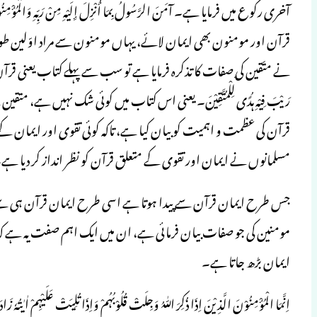
آخری رکوع میں فرمایا ہے۔ آمَنَ الرَّسُولُ بِمَا أُنْزِلَ إِلَیْہِ مِنْ رَ
قرآن اور مومنون بھی ایمان لائے، یہاں مومنون سے مراد اوّلین طور پ
نے متّقین کی صفات کا تذکرہ فرمایا ہے تو سب سے پہلے کتاب یعنی قرآن کا 
رَیْبَ فِیْہِ ہُدًی لِّلْمُتَّقِیْنَ۔ یعنی اس کتاب میں کوئی شک نہیں ہے
قرآن کی عظمت و اہمیت کو بیان کیا ہے، تاکہ کوئی تقوی اور ایمان ک
مسلمانوں نے ایمان اور تقوی کے متعلق قرآن کو نظر انداز کر دیا ہے
جس طرح ایمان قرآن سے پیدا ہوتا ہے اسی طرح ایمان قرآن ہی سے بڑ
مومنین کی جو صفات بیان فرمائی ہے، ان میں ایک اہم صفت یہ ہے کہ ج
ایمان بڑھ جاتا ہے۔
اِنَّمَا الْمُؤْمِنُوْنَ الَّذِیْنَ اِذَا ذُکِرَ اللّٰہُ وَجِلَتْ قُلُوْبُہُمْ وَاِذَا تُلِیَتْ عَلَیْہِمْ اٰیٰتُہٗ زَا