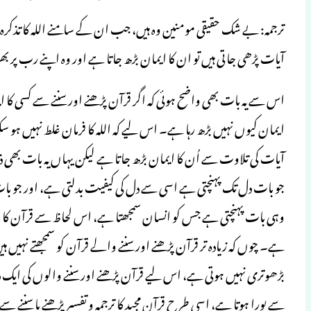
ترجمہ: بے شک حقیقی مومنین وہ ہیں، جب ان کے سامنے اللہ کا تذکر
آیات پڑھی جاتی ہیں تو ان کا ایمان بڑھ جاتا ہے اور وہ اپنے رب پر 
اس سے یہ بات بھی واضح ہوئی کہ اگر قرآن پڑھنے اور سننے سے کسی کا ایم
ایمان کیوں نہیں بڑھ رہا ہے۔ اس لیے کہ اللہ کا فرمان غلط نہیں ہو سکت
آیات کی تلاوت سے اُن کا ایمان بڑھ جاتا ہے لیکن یہاں یہ بات بھی 
جو بات دل تک پہنچتی ہے اسی سے دل کی کیفیت بدلتی ہے، اور جو با
وہی بات پہنچتی ہے جس کو انسان سمجھتا ہے، اس لحاظ سے قرآن کا وہی 
ہے۔ چوں کہ زیادہ تر قرآن پڑھنے اور سننے والے قرآن کو سمجھتے نہیں
بڑھوتری نہیں ہوتی ہے، اس لیے قرآن پڑھنے اور سننے والوں کی ایک ذمّہ
سے پورا ہوتا ہے، اسی طرح قرآن مجید کا ترجمہ و تفسیر پڑھنے یا سننے