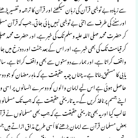
سے زیادہ بے توجّہی قرآن کی زبان سیکھنے اور قرآن کا ترجمہ و تفسیر 
اور سننے کی طرف سے اتنی بے توجّہی نہیں پائی جاتی، جب کہ قرآن م
کر حضرت محمد صلی اللہ علیہ وسلم تک کی خبر ہے، اور حضرت محمد صلی
کر قیامت تک کی بھی خبر ہے، اور اس کے بعد جنّت اور دوزخ میں جا
واقف کراتا ہے، اور ہمارے دوستوں سے بھی واقف کراتا ہے، ساتھ ہی د
یابی کا مستحق بناتا ہے۔ چناں چہ یہ حقیقت ہے کہ ماہِ رمضان کو جو
حاصل ہوئی ہے اس لیے ایمان والوں کو دوسرے انسانوں پر اسی وق
اپنے جسم پر نافذ کریں گے۔ یہ تاریخی حقیقت ہے کہ جب تک مسلمانوں نے 
غالب کیا اور یہ بھی تاریخی حقیقت ہے کہ جب بھی مسلمانوں نے قرآن
بعض مسلمان قرآن سے ایمان بڑھنے کا اُسی طرح مذاق اڑاتے ہیں جس