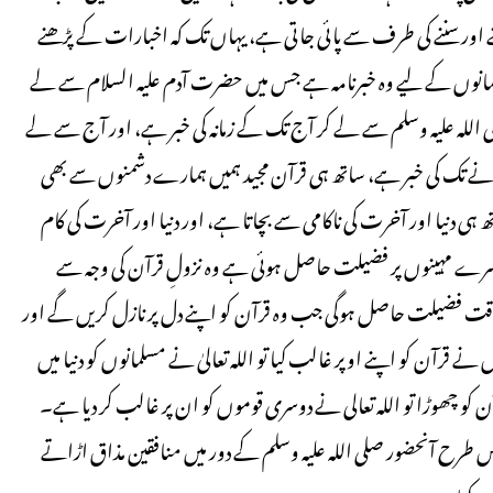
پڑھنے اور سننے کی طرف سے پائی جاتی ہے، یہاں تک کہ اخبارات کے پڑھنے
سلمانوں کے لیے وہ خبرنامہ ہے جس میں حضرت آدم علیہ السلام سے لے
 اللہ علیہ وسلم سے لے کر آج تک کے زمانہ کی خبر ہے، اور آج سے لے
نے تک کی خبر ہے، ساتھ ہی قرآن مجید ہمیں ہمارے دشمنوں سے بھی
نیا اور آخرت کی ناکامی سے بچاتا ہے، اور دنیا اور آخرت کی کام
 دوسرے مہینوں پر فضیلت حاصل ہوئی ہے وہ نزولِ قرآن کی وجہ سے
ت فضیلت حاصل ہوگی جب وہ قرآن کو اپنے دل پر نازل کریں گے اور
قرآن کو اپنے اوپر غالب کیا تو اللہ تعالیٰ نے مسلمانوں کو دنیا میں
 کو چھوڑا تو اللہ تعالی نے دوسری قوموں کو ان پر غالب کر دیا ہے۔
 طرح آنحضور صلی اللہ علیہ وسلم کے دور میں منافقین مذاق اڑاتے