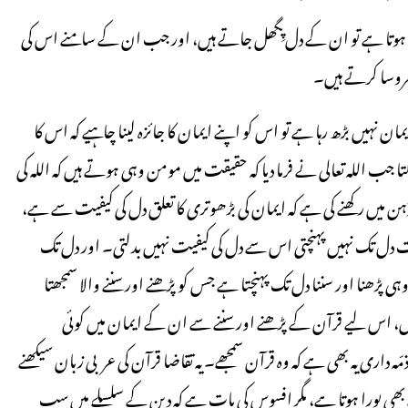
ہ ہوتا ہے تو ان کے دل پِگھل جاتے ہیں، اور جب ان کے سامنے اس کی
بھروسا کرتے ہیں۔
ان نہیں بڑھ رہا ہے تو اس کو اپنے ایمان کا جائزہ لینا چاہیے کہ اس کا
ا جب اللہ تعالی نے فرما دیا کہ حقیقت میں مومن وہی ہوتے ہیں کہ اللہ کی
ذہن میں رکھنے کی ہے کہ ایمان کی بڑھوتری کا تعلق دل کی کیفیت سے ہے،
ت دل تک نہیں پہنچتی اس سے دل کی کیفیت نہیں بدلتی۔ اور دل تک
پڑھنا اور سننا دل تک پہنچتا ہے جس کو پڑھنے اور سننے والا سمجھتا
 ہیں، اس لیے قرآن کے پڑھنے اور سننے سے ان کے ایمان میں کوئی
 داری یہ بھی ہے کہ وہ قرآن سمجھے۔ یہ تقاضا قرآن کی عربی زبان سیکھنے
 سے بھی پورا ہوتا ہے، مگر افسوس کی بات ہے کہ دین کے سلسلے میں سب