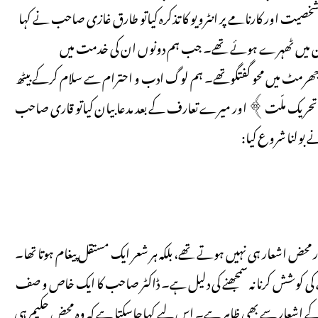
ت اور کارنامے پر انٹرویو کا تذکرہ کیاتو طارق غازی صاحب نے کہا
ن میں ٹھہرے ہوئے تھے۔ جب ہم دونوں ان کی خدمت میں
مٹ میں محو گفتگوتھے۔ ہم لوگ ادب و احترام سے سلام کرکے بیٹھ
ریک ملّت﴾ اور میرے تعارف کے بعد مدعابیان کیاتو قاری صاحب
نے بولنا شروع کیا:
محض اشعار ہی نہیں ہوتے تھے، بلکہ ہر شعر ایک مستقل پیغام ہوتا تھا۔
ی کوشش کرنا نہ سمجھنے کی دلیل ہے۔ ڈاکٹر صاحب کا ایک خاص و صف
ن کے اشعار سے بھی ظاہر ہے۔ اس لیے کہاجاسکتا ہے کہ وہ محض حکیم ہی