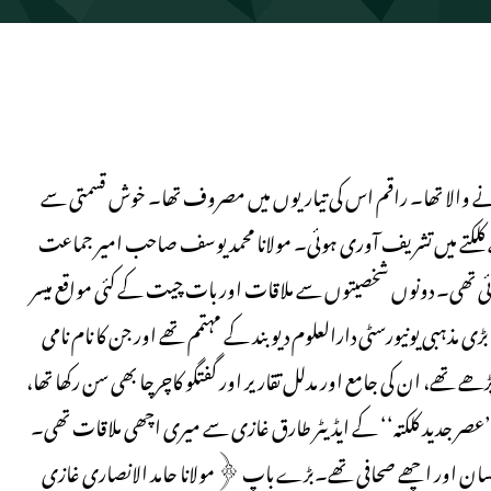
ئع ہونے والا تھا۔ راقم اس کی تیاریوں میں مصروف تھا۔ خوش قسمتی سے
کلکتے میں تشریف آوری ہوئی۔ مولانا محمد یوسف صاحب امیر جماعت
ائی تھی۔ دونوں شخصیتوں سے ملاقات اور بات چیت کے کئی مواقع میسر
مذہبی یونیورسٹی دارالعلوم دیوبند کے مہتمم تھے اور جن کا نام نامی
ھے تھے، ان کی جامع اور مدلل تقاریر اور گفتگو کاچرچا بھی سن رکھا تھا،
ر جدید کلکتہ‘‘ کے ایڈیٹر طارق غازی سے میری اچھی ملاقات تھی۔
اور اچھے صحافی تھے۔بڑے باپ ﴿مولانا حامد الانصاری غازی