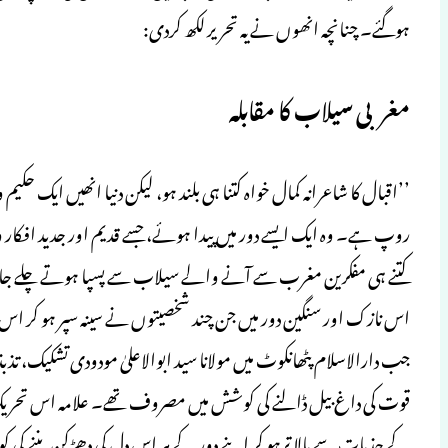
ہوگئے۔ چنانچہ انھوں نے یہ تحریر لکھ کردی:
مغربی سیلاب کا مقابلہ
’’اقبال کا شاعرانہ کمال خواہ کتنا ہی بلند ہو، لیکن دنیا انھیں ایک حک
روپ ہے۔ وہ ایک ایسے دور میں پیدا ہوئے، جسے قدیم اور جدید افکار 
کتنے ہی مفکرین مغرب سے آنے والے سیلاب سے پسپا ہوتے چلے جار
اس نازک اور سنگین دور میں جن چند شخصیتوں نے سینہ سپر ہو کر اس طوف
جب دارالاسلام پٹھانکوٹ میں مولانا سید ابوالاعلیٰ مودودی تشکیک، 
قوت کی داغ بیل ڈالنے کی کوشش میں مصروف تھے۔ علامہ اس تحریک
کے جذبات سے بالا ترہو کر اپنے دور کے ہر اس دل کی دھڑکن بننے کی کو