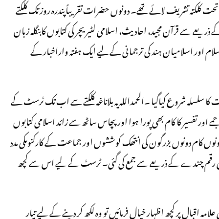
 کلکتہ تشریف لائے تھے۔ دونوں حضرات تقریباًپندرہ روز تک کلکتے
ذریعے سے قرآن مجید، احادیث، اسلامی لٹیریچر کی کتابوں کابنگلہ زبان
اسلام اور اسلامیان ہند کی ترجمانی کے لیے ایک ہفتہ واراخبار کے
اعت کا سلسلہ شروع کیاگیا ۔الحمداللہ یہ بلاناغہ کلکتے سے اب تک ٹرسٹ کے
ر تفسیر کا کام بھی پورا ہوا اور پچاس ساٹھ سے زائد اسلامی کتابوں
نوں کام دونوں بزرگون کی انتھک کوششوں اور جماعت کے کارکنوںکی مدد
ی رقم چندے کے ذریعے سے جمع کی گئی۔ ٹرسٹ کے لیے اس سے کچھ
اقبال پر کچھ اظہار خیال فرمائیں تو وہ لکھ کر دینے کے لیے تیار