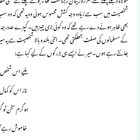
شخصیت میں سب سے زیادہ وجہ کشش محسوس ہوئی وہ یہ تھی کہ وہ سب 
بھی ظاہر ہونے دے رہے تھے کہ وہ کوئی بڑی چیز ہیں۔ کپڑے حددرجہ معم
کے مسلمانوں کی صفت جھلکتی تھی۔ اتنی بلندو بالا شخصیت سے یہ میر
جانتے رہے ہوں۔میر نے ایسے ہی بزرگوں کے لیے کہا ہے:
ملیے اس شخص 
ناز اس کو کما
ہوگرم سخن تو 
خاموش رہے تو