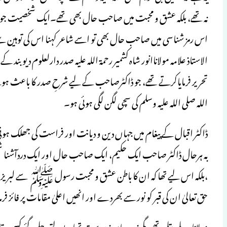
نہ تھے، بلکہ عشق و محبت میں صاحب حال بھی تھے۔ایک شخصیت جودین
اس رمز شناسی میں صاحب حال بھی تو اسے شاعر کہنا اس کی توہین سے
الاستاذ علامہ مولاناانور شاہ کشمیر رحمۃ اللہ علیہ صدر دارلعلوم دیو
تحریر فرمایاکرتے تھے، جو ڈاکٹرصاحب کے لیے شرحِ صدر کا باعث ہ
اللہ صلی اللہ علیہ وسلم کی سچی لگن لگی ہوئی ہو۔
ڈاکٹر اقبال کے پیغام میں جہاں دین و دیانت اور فراست کی جھلک ہوت
بہ ہرحال ڈاکٹر صاحب ایک حکیم، ایک صاحب حال اور ایک دردآشنا شخ
،بلکہ اس لیے تھا کہ ان کا باطن عشق و محبت رسول ﷺ سے لبریز تھا 
حق تعالیٰ ان کی قبر کو نور سے بھردے اور انھیں اعلیٰ مقامات پر فائز 
مولانا دبلے پتلے تھے، مگر زور بیان زبردست تھا۔ بولتے چلے گئے کسی