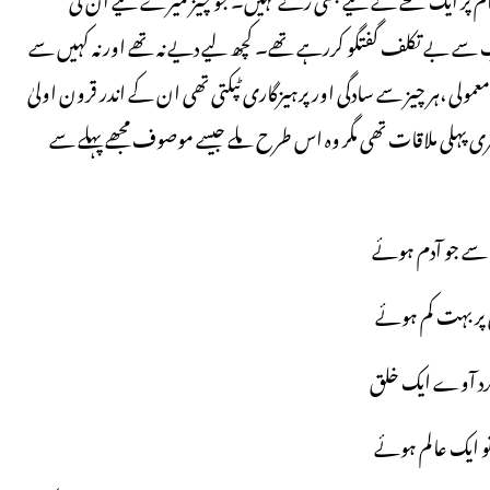
سے بے تکلف گفتگو کررہے تھے۔ کچھ لیے دیے نہ تھے اور نہ کہیں سے
ولی ،ہر چیز سے سادگی اور پرہیزگاری ٹپکتی تھی ان کے اندر قرون اولیٰ
ی پہلی ملاقات تھی مگر وہ اس طرح ملے جیسے موصوف مجھے پہلے سے
سے جو آدم ہوئے
ل پر بہت کم ہوئے
گرد آوے ایک خلق
 ایک عالم ہوئے