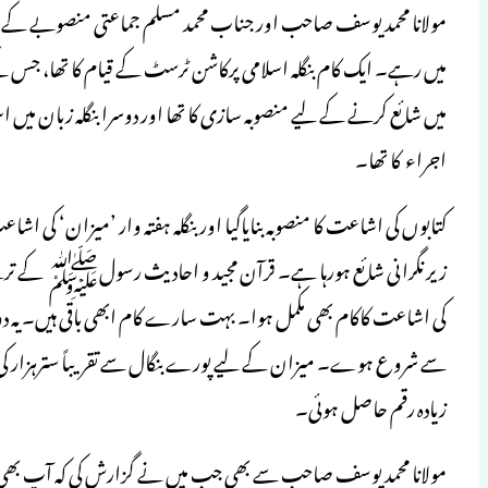
مولانا محمد یوسف صاحب اور جناب محمد مسلم جماعتی منصوبے کے تحت
میں رہے۔ ایک کام بنگلہ اسلامی پرکاشن ٹرسٹ کے قیام کا تھا، جس کے 
میں شائع کرنے کے لیے منصوبہ سازی کا تھا اور دوسرا بنگلہ زبان میں 
اجراء کا تھا۔
کتابوں کی اشاعت کا منصوبہ بنایاگیا اور بنگلہ ہفتہ وار ’میزان‘ کی اش
زیر نگرانی شائع ہورہا ہے۔ قرآن مجید و احادیث رسولﷺ کے ترجمے او
کی اشاعت کاکام بھی مکمل ہوا۔ بہت سارے کام ابھی باقی ہیں۔ یہ دو
سے شروع ہوے۔ میزان کے لیے پورے بنگال سے تقریباً سترہزار ک
زیادہ رقم حاصل ہوئی۔
مولانا محمد یوسف صاحب سے بھی جب میں نے گزارش کی کہ آپ بھی علامہ 