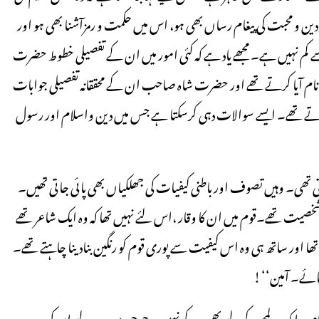
 و محبت کی پیغام رساں بھی ہو، اس میں حکمت و رمزآشنا بھی ہو اور
 کم نہیں ہے۔ مجھے یاد ہے کہ کئی امور میں ان کے تفصیلی خطوط حضرت
بند کے نام آیا کرتے تھے اور حضرت شاہ صاحب ان کے محققانہ تفصیلی جوابات
وتے تھے۔ ایسے سوالات دہی کرسکتا ہے جس میں دین واسلام اور رسول
ی تھی۔ وہیں تصوف اور باطنی کیفیات کی جھلکیاں بھی پائی جاتی تھیں۔
صیت تھے۔قوم میں ان کا وقار ،اس لئے نہیں تھا کہ وہ ایک شاعر تھے
اور ساتھ ہی وہ اس کیفیت سے پوری قوم کو رنگین بنادینا چاہتے تھے۔
فرمائے۔ آمین‘‘!
 مقام پر ایک لمحے کے لیے بھی رکے نہیں۔ جو چیز میرے لیے ان کی