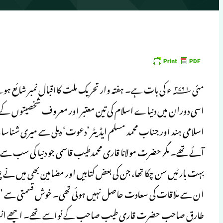
مئی۱۹۷۳؁ء کی بات ہے۔ ہفتہ وار تحریک ملت کااقبال نمبر شا
اسی دوران میں دنیاے اسلام کی تین معتبر اور معروف شخصیتوں کے 
اسلامی ہند اور جناب محمد مسلم ایڈیٹر ’دعوت‘ دہلی سے میری شناس
آئے تھے۔ مگر حضرت مولانا قاری محمدطیب قاسمی جو دنیا کی سب سے بڑی 
بہت بار مَیں سن چکا تھا، جن کی بعض کتابیں اور مضامین بھی میں نے پڑ
ان سے ملاقات کی سعادت حاصل نہیں ہوئی تھی۔ خوش قسمتی سے ’’عص
طارق صاحب حضرت قاری طیب صاحب کے نواسے تھے۔ اچھے انسان 