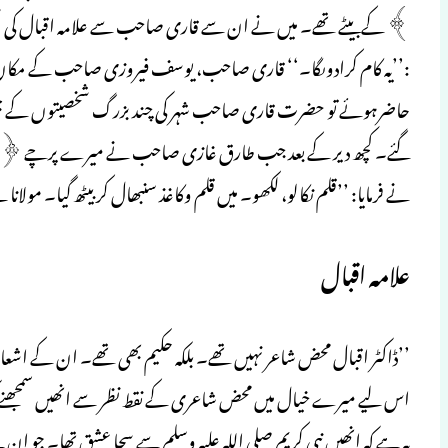
﴾ کے بیٹے تھے۔ میں نے ان سے قاری صاحب سے علامہ اقبال کی شخصی
:’’یہ کام کرادوںگا۔‘‘ قاری صاحب، یوسف فیروزی صاحب کے مکا
حاضرہوئے تو حضرت قاری صاحب شہر کی چند بزرگ شخصیتوں کے جھر
گئے۔ کچھ دیر کے بعد جب طارق غازی صاحب نے میرے پرچے ﴿تح
نے فرمایا: ’’قلم نکالو، لکھو۔ میں قلم وکاغذ سنبھال کر بیٹھ گیا۔ مولانا 
علامہ اقبال
’’ڈاکٹر اقبال محض شاعر نہیں تھے۔ بلکہ حکیم بھی تھے۔ ان کے اشعار 
اس لیے میرے خیال میں محض شاعری کے نقط نظر سے انھیں سمجھنے ک
یہ ہے کہ انھیں نبی کریم صلی اللہ علیہ وسلم سے سچا عشق تھا۔ جو ا