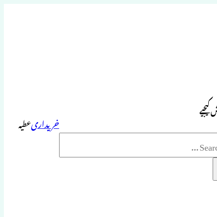
 کیجیے
خریداری
عطیہ
Sea