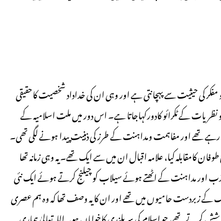
یم و مفکر کی حیثیت سے پہچانتی ہے اور وہی ان کی خداداد شخصیت کاحقیقی
و نظریات کے ٹکرائو کادورکہاجاتا ہے۔ اس دور میں ملت اسلامیہ کے
ہے تھے اور مفاہمت ومداہنت کے طرز کی ذہنیت پیدا ہونے لگی تھی۔
ان کامقابلہ کیا، علامہ اقبال ان میں سے ایک تھے۔ یہ وہی زمانہ تھا
تذبذب اور مداہنت کے اٹھتے ہوئے سیلاب کو چیلنج کرتے ہوئے ایک نئی
 کے زبردست حامیوں میں تھے اور ان کا یہ وصف تھا کہ وہ ہم عصری
شش کرتے تھے، جو اسلام کی سر بلندی کاخواہاں ہو۔ اللہ تعالیٰ ہماری