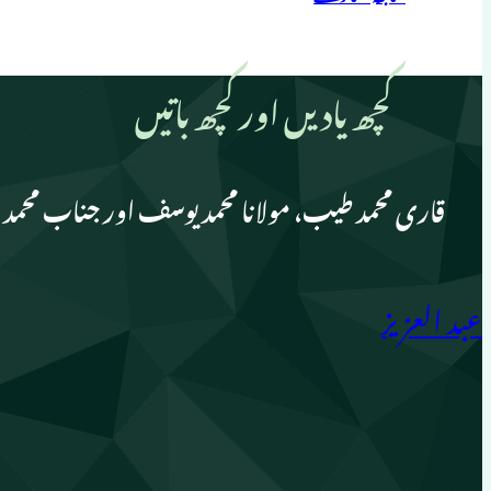
کچھ یادیں اور کچھ باتیں
قاری محمد طیب، مولانا محمد یوسف اور جناب محمد
عبد العزیز