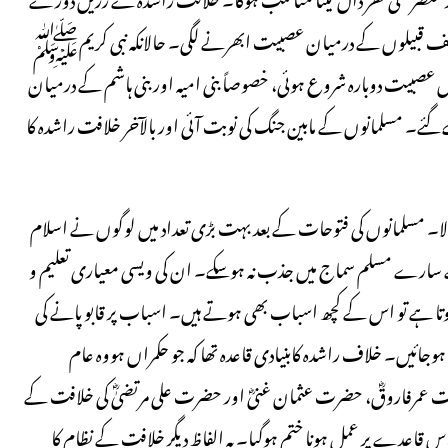
مختلف قبیلوں کے درمیان عصبیت ابھرنے لگی۔ حالانکہ نبی کریمﷺ
عصبیت دوبارہ شروع ہوئی، خصوصاً بنی امیہ اور بنی ہاشم کے درمیان
۔ مسلمانوں کے مابین جنگ کی نوبت آئی اور بالآخر خلافت راشدہ کا
لا۔ مسلمانوں کی فتوحات کے بعد بہت بڑی تعداد میں لوگوں نے اسلام
ے سارے مسلم سماج میں جذب نہ ہوسکے۔ ان کی ویسی معیاری تعلیم و
 ہوتا ہے تو اس کے کچھ اسباب بھی ہوتے ہیں۔ اسباب پر قابو پانے کی
یں۔ خلاف راشدہ کابنیادی قاعدہ تھا کہ جو حکمراں ہووہ عام
رت عمرفاروقؓ، حضرت عثمان غنیؓ اور حضرت علی مرتضیٰؓ کی خلافت کے
 قاعدے پر عمل ہونا ختم ہوگیا۔ بہ الفاظ دیگر خلافت کے نظام کا