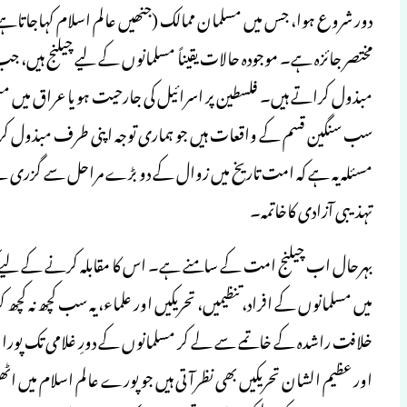
دور شروع ہوا، جس میں مسلمان ممالک (جنھیں عالم اسلام کہاجاتاہے) سیاسی
مختصر جائزہ ہے۔ موجودہ حالات یقیناً مسلمانوں کے لیے چیلنج ہیں، ج
مبذول کراتے ہیں۔ فلسطین پر اسرائیل کی جارحیت ہو یا عراق میں مسلم
سب سنگین قسم کے واقعات ہیں جو ہماری توجہ اپنی طرف مبذول ک
مسئلہ یہ ہے کہ امت تاریخ میں زوال کے دو بڑے مراحل سے گزری ہے
تہذیبی آزادی کاخاتمہ۔
بہرحال اب چیلنج امت کے سامنے ہے۔ اس کا مقابلہ کرنے کے لیے کیا 
میں مسلمانوں کے افراد، تنظیمیں، تحریکیں اور علماء، یہ سب کچھ نہ کچ
خلافت راشدہ کے خاتمے سے لے کر مسلمانوں کے دورِ غلامی تک پورا د
اور عظیم الشان تحریکیں بھی نظرآتی ہیں جو پورے عالم اسلام میں اٹ