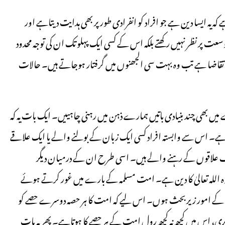
 یہ ایسا دین ہے جو افراد کو انفرادی طورپر بھی ہدایت دیتاہے اور
پر نظر نہیں رکھتے بلکہ اس کے کسی ایک پہلو تک ان کی توجہ محدود
 کا تقاضا ہے تب وہ بہت سی الجھنوں میں گرفتار ہوجاتے ہیں۔ حالات
میں بھی چند بنیادی باتیں ہمارے ذہن میں رہنی چاہییں۔ ایک بات یہ کہ
ئی ہے۔ اس سے وابستہ افراد کسی ایک زبان کے بولنے والے یا ایک علاقے
لف علاقوں کے رہنے والے ہیں۔ اسی طرح ان کے درمیان دیگر
 اللہ تعالیٰ کا دین ہے۔ امت مسلمہ کے بارے میں غور کرتے ہوئے
ں کے امور زیربحث ہوں۔ اس لیے کہ امت کا ہر حصہ دوسرے حصے کو
 بری، اس میں کچھ نہ کچھ رول امت کے ہر حصے کا ہوتاہے۔ پھر یہ بات