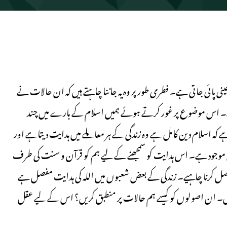
نی پائی جاتی ہے۔ فطری طورپر وہ یہ جاننا چاہتے ہیں کہ ان حالات نے
 ہے۔ اس موضوع پر غور کرتے ہوئے ہمیں اسلام کے بارے میں چند
ے کہ اسلام دین کامل ہے وہ زندگی کے ہر معاملے میں ہدایت دیتاہے اور
میں موجود ہے۔ اس ہدایت کو سمجھنے کے لیے ہم کو قرآن و سنت کی طرف
 حاصل کرنا چاہیے۔ زندگی کے بعض شعبوں میں اللہ کی ہدایت مفصل ہے
ہیں۔ ان اصولوں کو کیسے ہم حالات پر منطبق کریں؟ اس کے لیے عقل