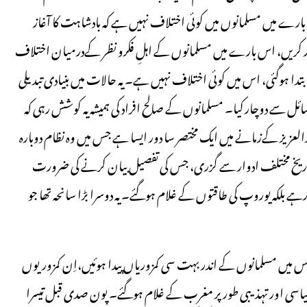
رے میں مسلمانوں میں کوئی اختلاف نہیں ہے کہ بادشاہت کا آغاز
ار کریں، اس بارے میں مسلمانوں کے اہلِ فکرو نظر کےدرمیان اختلاف
تدا ہوگئی، اس میں کوئی اختلاف نہیں ہے۔ یہ حالات میں بنیادی تبدیلی
ائل سے دوچار کیا۔ مسلمانوں کے صالح افراد کی ہمیشہ یہ کوشش رہی کہ
عزیز کےزمانے میں ایک مختصر سا دور ایسا ہے جس میں وہ نظام دوبارہ
ی تاریخ مختلف ادوار سے گزری، جس کی تفصیل بیان کرنے کی ضرورت
ے بلکہ یوروپ کی طاقتوں کے غلام ہوگئے۔ یہ دوسرا بڑا سانحہ تھا جو
 میں مسلمانوں کے اندر بہت سی کمزوریاں پیدا ہوئیں،اِن کمزوریوں
یاسی اور تہذیبی طورپر مغرب کے غلام ہوگئے۔ پون صدی قبل تیسرا