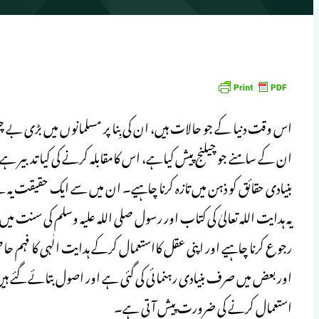
اس وقت دنیا کے جو حالات ہیں، ان کی بِنا پر مسلمانوں میں بڑی بے چی
ان کے سامنے جو چیلنج پیش کیاہے، اس کامقابلہ کرنے کی کیا تدبیر
بنیادی حقائق کو ذہن میں تازہ کرنا چاہیے۔ ان میں سے ایک حقیقت یہ ہ
یہ ہدایت اللہ تعالیٰ کی کتاب اور رسول صلی اللہ علیہ وسلم کی سنت 
رجوع کرنا چاہیے اور اپنی عقل کااستعمال کرکے ہدایت الٰہی کا فہم
اور بعض میں صرف بنیادی رہنمائی کی گئی ہے اور اصول بتائے گئے 
استعمال کرنے کی ضرورت پیش آتی ہے۔