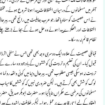
آخر میں مسلمانوں کے درمیان اختلافات پیدا ہونا شروع ہوئے۔ 
نے اس عصبیت کو مٹادیاتھا، جو عرب جاہلیت میں رائج تھی۔ بہرحال 
اختلافات اور جھگڑے پیدا ہوئے وہ حل ہونے کے بجائے بڑھتے چلے گئے
نظام قائم نہ رہ سکا۔
قبائلی عصبیت کے علاوہ ایک دوسری وجہ بھی تھی جس نے منفی اثر ڈا
قبول کیا۔ ان کی تعلیم و تربیت کی کوششوں کے باوجود وہ سارے ک
تربیت نہ ہوسکی جیسی مطلوب تھی۔ بہرحال دنیا میں کوئی واقعہ رونما
لوگ کوشش بھی کرتے ہیں۔ لیکن ضروری نہیں کہ کوششیں کامیاب ہوجائ
مسلمانوں کی مرضی سے حکمراں بنایاگیا ہو۔ حضرت ابوبکر صدیقؓ، حض
انعقاد کے لیے اسی قاعدے پر عمل ہوا۔ لیکن خلافتِ راشدہ کے بعد اس