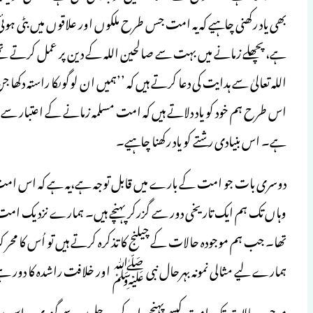
بھی یاد رکھنی چاہیے کہ یہ امت جس طرح ملکوں اور علاقوں میں بٹی 
ہے، پچھلے زمانے میں بہت سے صالحین اللہ کے دین پر عمل کرتے تھے
اللہ تعالیٰ سے ہدایت کی دعا کرتے ہیں کہ ’’ہمیں ان لوگوںکا راستہ دکھا جن
اس طرح ہم خود کو یاد دلاتے ہیں کہ امت مسلمہ زمانے کے اعتبار س
ہے۔ اس بنیادی رشتے کو یاد رکھنا چاہیے۔
دوسری بات جو امت کے بارے میں قابل توجہ ہے،یہ ہے کہ اس امت ک
وہاں تک ہم ایک تاریخی دور سے گزرکر پہنچے ہیں۔ ہمارے نزدیک امت
تھا۔ جب ہم موجودہ حالات کے چیلنج کا تذکرہ کرتے ہیں تو اُس کا مح
ہمارے لیے مثالی نمونہ بہرحال نبی ﷺ اور خلافت راشدہ کا دور ہ
موجودہ حالات تک امت کیسے پہنچی اور کن مرحلوں سے گزری۔ اس پر 