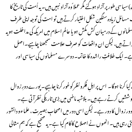
 طورپر آزاد ہوگئے مگر عملا ًوہ آزاد نہیں ہیں۔ یہ اُمت کی تاریخ کا
ب مسائل زیادہ سنگین شکل اختیار کرتے ہیں تو امت کی توجہ اپنی طرف
انوں کے درمیان کش مکش ہو یا عالم اسلام میں امریکہ کی مداخلت ہو یہ
راتے ہیں، لیکن ان واقعات کو صرف علامت سمجھنا چاہیے۔اصل
۔ ایک خلافتِ راشدہ کا خاتمہ۔ دوسرے مسلمانوں کی سیاسی اور
کرنا ہوگا۔ اس پر اہلِ فکرو نظرکوغور کرنا چاہیے۔ پورے دورِ زوال
ھ کوششیں کرتے رہے ہیں۔ بلاشبہ ماضی میں بڑی تاریکی نظرآتی ہے۔
ور زوال کا دور ہے۔ لیکن اسی دور میں اصحابِ بصیرت ، علماءو دانشور
ھتی رہی ہیں۔ انھوں نے اصلاح کاکام کیا ہے۔ یہ صحیح ہے کہ ہم مثالی