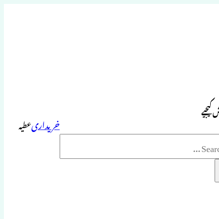
 کیجیے
خریداری
عطیہ
Sea