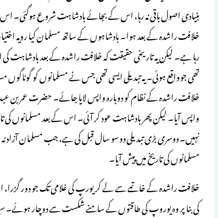
بنیادی اصول باقی نہ رہا، اس کے بجائے بادشاہت شروع ہوگئی۔ اس با
خلافت راشدہ کے بعد ہوا۔ بادشاہوں کے ساتھ مسلمان کیا رویہ اختی
رہا ہے۔ لیکن یہ تاریخی حقیقت کہ خلافت راشدہ کے بعد بادشاہت کی اب
تھی جوواقع ہوئی۔ یہ تبدیلی ایسی تھی جس نے مسلمانوں کو گوناگوں مس
خلافت راشدہ کے نظام کو دوبارہ واپس لایا جائے۔ حضرت عمر بن عبدال
واپس آیا۔ لیکن پھر بادشاہت عود کر آئی۔ اس کے بعد مسلمانوں ک
نہیں۔ دوسری بڑی تبدیلی دوسو سال قبل کی ہے، جب مسلمان آزاد نہ رہ
مسلمانوں کی تاریخ میں پیش آیا۔
خلافت راشدہ کے خاتمے سے لے کر یورپ کی غلامی تک جو دور گزرا، اس
کی بنا پر وہ یوروپ کی طاقتوں کے سامنے شکست سے دوچار ہوئے۔ س