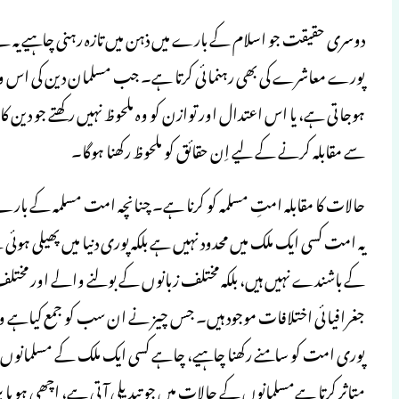
دوسری حقیقت جو اسلام کے بارے میں ذہن میں تازہ رہنی چاہیے یہ ہے کہ
پورے معاشرے کی بھی رہنمائی کرتا ہے۔ جب مسلمان دین کی اس وسعت 
ہوجاتی ہے، یا اس اعتدال اور توازن کو وہ ملحوظ نہیں رکھتے جو دین
سے مقابلہ کرنے کے لیے اِن حقائق کو ملحوظ رکھنا ہوگا۔
حالات کا مقابلہ امتِ مسلمہ کو کرنا ہے۔ چنانچہ امت مسلمہ کے بارے 
یہ امت کسی ایک ملک میں محدود نہیں ہے بلکہ پوری دنیا میں پھیلی ہو
کے باشندے نہیں ہیں، بلکہ مختلف زبانوں کے بولنے والے اور مخت
جغرافیائی اختلافات موجود ہیں۔ جس چیز نے ان سب کو جمع کیاہے وہ
پوری امت کو سامنے رکھنا چاہیے، چاہے کسی ایک ملک کے مسلمانو
متاثر کرتا ہےمسلمانوں کے حالات میں جو تبدیلی آتی ہے، اچھی ہو یا