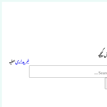
 کیجیے
خریداری
عطیہ
Sea