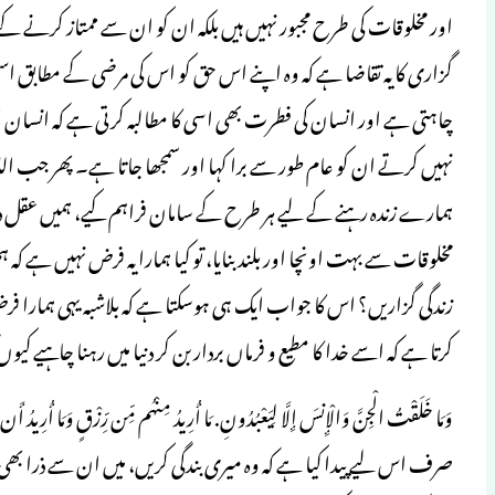
اور مخلوقات کی طرح مجبور نہیں ہیں بلکہ ان کو ان سے ممتاز کرنے 
گزاری کا یہ تقاضا ہے کہ وہ اپنے اس حق کو اس کی مرضی کے مطابق است
چاہتی ہے اور انسان کی فطرت بھی اسی کا مطالبہ کرتی ہے کہ انسان ا
نہیں کرتے ان کو عام طور سے برا کہا اور سمجھا جاتا ہے۔ پھر جب اللہ
ہمارے زندہ رہنے کے لیے ہر طرح کے سامان فراہم کیے، ہمیں عقل دی،
مخلوقات سے بہت اونچا اور بلند بنایا، تو کیا ہمارا یہ فرض نہیں ہے 
زندگی گزاریں؟ اس کا جواب ایک ہی ہوسکتا ہے کہ بلاشبہ یہی ہمارا فرض ہ
کرتا ہے کہ اسے خدا کا مطیع و فرماں بردار بن کر دنیا میں رہنا چاہیے کی
وَمَا خَلَقْتُ الْجِنَّ وَالْإِنسَ إِلَّا لِيَعْبُدُونِ. مَا أُرِيدُ مِنْهُم مِّن رِّزْقٍ وَمَا أُرِيد
صرف اس لیے پیدا کیا ہے کہ وہ میری بندگی کریں، میں ان سے ذرا بھی رزق