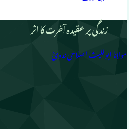
زندگی پر عقیدہ آخرت کا اثر
مولانا ابوللیث اصلاحی ندویؒ