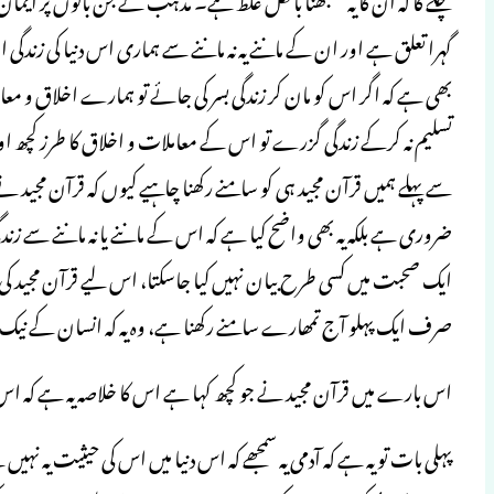
گہرا تعلق ہے اور ان کے ماننے یہ نہ ماننے سے ہماری اس دنیا کی زندگی 
بھی ہے کہ اگر اس کو مان کر زندگی بسر کی جائے تو ہمارے اخلاق و معام
تسلیم نہ کرکے زندگی گزرے تو اس کے معاملات و اخلاق کا طرز کچھ ا
سے پہلے ہمیں قرآن مجید ہی کو سامنے رکھنا چاہیے کیوں کہ قرآن مجید
ضروری ہے بلکہ یہ بھی واضح کیا ہے کہ اس کے ماننے یا نہ ماننے سے زندگی
ایک صحبت میں کسی طرح بیان نہیں کیا جاسکتا، اس لیے قرآن مجید کی 
صرف ایک پہلو آج تمھارے سامنے رکھنا ہے، وہ یہ کہ انسان کے نی
اس بارے میں قرآن مجید نے جو کچھ کہا ہے اس کا خلاصہ یہ ہے کہ اس دنی
پہلی بات تو یہ ہے کہ آدمی یہ سمجھے کہ اس دنیا میں اس کی حیثیت یہ نہی