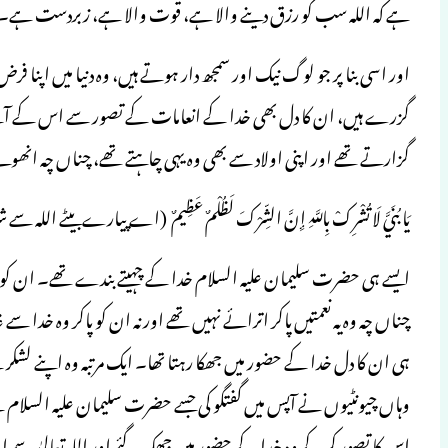
ہے کہ اللہ سب کو رزق دینے والا ہے، قوت والا ہے، زبردست ہے۔ سورۃ ال
اور اسی بنا پر جو لوگ نیک اور سمجھ دار ہوتے ہیں، وہ دنیا میں اپن
گزرے ہیں، ان کا دل بھی خدا کے انعامات کے تصور سے اس کے آگے ج
گزارتے تھے اور اپنی اولاد سے بھی وہ یہی چاہتے تھے، چناں چہ انھوںنے
يَا بُنَيَّ لَا تُشْرِكْ بِاللَّـهِ إِنَّ الشِّرْكَ لَظُلْمٌ عَظِيمٌ (اے پیارے ب
ایسے ہی حضرت سلیمان علیہ السلام خدا کے چہیتے بندے تھے۔ ان کو 
چناں چہ وہ یہ نعمتیں پاکر اترائے نہیں تھے اور نہ ان کو پاکر وہ خدا سے 
ہی ان کا دل خدا کے حضور میں جھکا رہتا تھا۔ ایک مرتبہ وہ اپنے لشکر
وہاں چیونٹیوں نے آپس میں گفتگو کی جسے حضرت سلیمان علیہ السلام نے
اس کا تصور کرکے وہ خدا کے حضور میں جھک گئے اور اللہ تعالیٰ سے ان