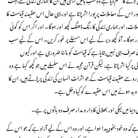
اور اس کے معاملات پر پورا اثر پڑتا ہے اور یہی حال اس عقیدئہ قیامت کا
لات، اور ہماری زندگی کا رنگ ڈھنگ کچھ اور ہوگا۔ اور اگر اس کو کوئی
ور ہوگا۔ آؤ کچھ دیر کے لیے اس مسئلے پر غور کریں۔ اس کے لیے سب
 نے صرف یہی نہیں بتایا ہے کہ قیامت کو ماننا ضروری ہے اور کیوں
 پر کیا اثر پڑتا ہے، لیکن قرآن مجید نے اس سلسلے میں جو کچھ کہا ہے وہ
رو سے عقیدئہ قیامت کے جو اثرات انسان کی زندگی پر پڑتے ہیں، ان کا
ک و بد ہونے میں اس عقیدے کو کیا دخل ہے۔
ا میں نیکی اور بھلائی کا دار و مدار صرف دو باتوں پر ہے۔
ں ہے کہ وہ خود بخود پیدا ہوا ہے، اور وہ اس کے لیے آزاد ہے کہ جو اس کے