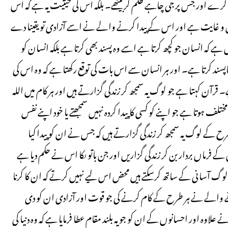
 اور جس پر جی چاہے ظلم کر بیٹھے۔ بلکہ اس کی حیثیت یہ ہے کہ اس
غرض و غایت ہے اور اس کے پیدا کرنے والے نے اسے آزادی تو یقینا دے
 کہ انسان جو کچھ کرتا ہے اسے وہ پسند بھی کرتا ہے بلکہ انسان کو
کو ناپسند کرتا ہے۔ اور ہر انسان سے اس بات کی توقع رکھتا ہے کہ وہ اس کی
 قرآن کہتا ہے جو لوگ یہ سمجھ کر زندگی گزارتے ہیں اور ہر کام میں اللہ
مختلف ہوتا ہے جو اپنے کو کسی کا پیدا کردہ نہیں سمجھتے یا خود اپنے نفس
ی طرح کے لوگ یہ سمجھ کر زندگی گزارتے ہیں کہ جس نے ان کو پیدا کیا
فرماں بردار بن کر زندگی گزاریں اور جن باتو ںکا اس نے حکم دیا ہے
گ آسانی کے ساتھ کرسکتے ہیں محض اس لیے نہیں کرتے کہ ان کا کرنا
 والے نے ہر طرح کے کام کرنے کی جو قوت اور آزادی ان کو دی
 علاوہ اور احسانوں کے ان کو جو یہ بلند مقام عطا فرمایا ہے کہ وہ دنیا کی