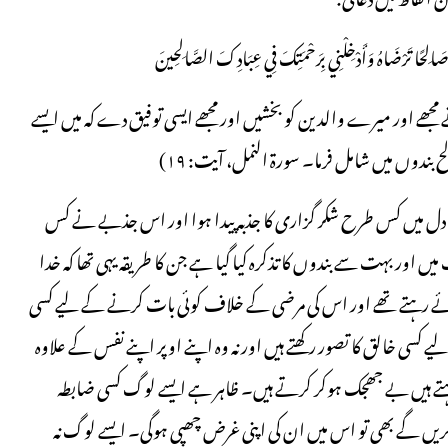
 صَالِحًا تَرْضَاهُ وَأَدْخِلْنِي بِرَحْمَتِكَ فِي عِبَادِكَ الصَّالِحِينَ
 مجھے اور میرے والدین کو بخشیں اور مجھے ایسی توفیق دے کہ میں ایسے
بندوں میں شامل فرما۔ سورۃ النمل، آیت: ۱۹)
 دل میں کس طرح شکر گزاری کا جذبہ پیدا ہوا اور اس جذبے نے کس
ں اور بہت سے بندوں کا تذکرہ کیا گیا ہے جن کا طریقہ یہی تھا کہ خدا
ے رہتے تھے اور اس کی مرضی کے خلاف کوئی بات کرنے کے لیے کسی
کسی خالق کا تصور رکھتے ہیں اور نہ وہ اپنے اوپر اپنے نفس کے علاوہ
ھ چاہتے ہیں بے جھجک ہوکر کرتے ہیں۔ ظاہر ہے ایسے لوگ کسی ضابطہ
ر کریں گے بھی تو اس میں ان کی اپنی غرض چھپی ہوگی۔ ایسے لوگ نہ