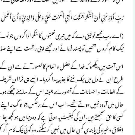
رَبِّ أَوْزِعْنِي أَنْ أَشْكُرَ نِعْمَتَكَ الَّتِي أَنْعَمْتَ عَلَيَّ وَعَلَىٰ وَالِدَيَّ وَأَنْ أَعْمَلَ
(اے رب مجھے توفیق دے کہ میں تیری نعمتوں کا شکر ادا کروں جو تو نے
نیک کام کروں جنھیں تو پسند فرمائے اور مجھے اپنی رحمت سے اپنے صالح 
اس آیت میں دیکھو کہ خدا کے فضل و انعام کا تصور آنے سے ان کے
طرح ان کے دل میں نیک بننے کا جذبہ پیدا کردیا۔ ایسے ہی قراان شریف می
کے انعامات و احسانات کے تصور سے ہمیشہ اس کے سامنے جھکے ہوئ
حال میں آمادہ نہیں ہوتے تھے۔ اب اس کے برعکس جو لوگ نہ اپنے لیے 
کسی کا حق سمجھتے ہیں، ان کی کیفیت یہ ہوتی ہے کہ وہ دنیا میں جو کچ
اخلاق وغیرہ کی پابندی کسی حال میں نہیں کرسکتے، وہ کوئی نیک کام اگ