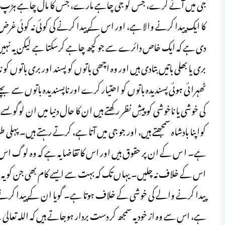
جی میں آئے کرے، جس کو جی چاہے مارے، جس کا مال چاہے ہڑپ کرے
کا ایک پیدا کرنے والا ہے، اور اس کے پیدا کرنے کی کوئی نہ کوئی 
دی ہے کہ ایک خاص دائرے سے جو کچھ چاہے کرسکتا ہے لیکن یہ نہیں ہے
بری یا بھلی باتیں بتادی ہیں اور وہ اچھی باتوں کو پسند اور بری باتوں 
ٹھہرائی ہوئی پسندیدہ باتوں کو احتیار کرے اور ناپسندیدہ باتوں سے بچے۔
کی خوشی یا ناخوشی کو پیشِ نظر رکھتے ہیں ان کا حال دنیا میں ان لوگو ںسے 
کواپنا بادشاہ سمجھتے ہیں، اور جو جی میں آتا ہے، کرتے رہتے ہیں۔ پہل
ہے۔ ا س کے ان پر حقوق ہیں اور اس کا تقاضا یہ ہے کہ وہ لوگ اس کے 
اس کے خلاف نہ چلیں۔ یہاں تک کہ بہت سے ایسے کام بھی جن کو یہ لو
پیدا کرنے والے کی خوشی کے خلاف ہوتا ہے۔ گویا ان کے پیدا کرنے
ہے، اس سے وہ از خود یہ سمجھ کر دست بردار ہوجاتے ہیں کہ اللہ تعالیٰ نے