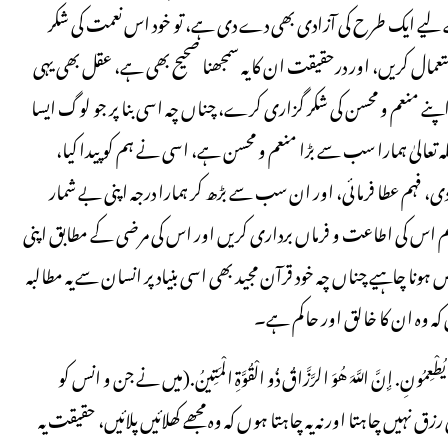
کے لیے ایک طرح کی آزادی بھی دے دی ہے، تو خود اس نعمت کی شکر
عمال کریں، اور درحقیقت ان کا یہ سمجھنا صحیح بھی ہے، عقل بھی یہی
پنے منعم و محسن کی شکر گزاری کرے، چناں چہ اسی بنا پر جو لوگ ایسا
 تعالیٰ ہمارا سب سے بڑا منعم و محسن ہے، اسی نے ہم کو پیدا کیا،
 فہم عطا فرمائی، اور ان سب سے بڑھ کر ہمارا درجہ اپنی بے شمار
کہ ہم اس کی اطاعت و فرماں برداری کریں اور اس کی مرضی کے مطابق اپنی
ونا چاہیے چناں چہ خود قرآن مجید بھی اسی بنیاد پر انسان سے یہ مطالبہ
وں کہ وہ ان کا خالق اور حاکم ہے۔
ُ أَن يُطْعِمُونِ. إِنَّ اللَّـهَ هُوَ الرَّزَّاقُ ذُو الْقُوَّةِ الْمَتِينُ.(میں نے جن و انس کو
 نہیں چاہتا اور نہ یہ چاہتا ہوں کہ وہ مجھے کھلائیں پلائیں، حقیقت یہ