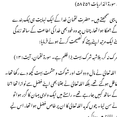
ذاریات ۵۶ تا ۵۸)
ا فرض یہی سمجھتے ہیں۔ حضرت لقمانؑ خدا کے ایک نہایت ہی نیک بندے
ھکا ہوا تھا، چناں چہ وہ خود بھی خدا کی اطاعت کے ساتھ زندگی
 ایک مرتبہ اپنے بیٹے کو نصیحت کرتے ہوئے فرمایا:
یٹے اللہ سے شرک نہ کر، بلاشبہ شرک بہت بڑا ظلم ہے۔ سورۃ لقمان، آیت: ۱۳)
اللہ تعالیٰ نے مال و دولت اور شوکت و حشمت بہت کچھ دے رکھا تھا۔
غافل ہوگئے تھے، بلکہ اللہ تعالیٰ نے جتنا بھی اپنے فضل سے نوازا تھا اتنا
 کے ساتھ کہیں جارہے تھے۔ راستے میں ایک وادی میںان کا گزر ہوا تو
 سن لیا۔ چوں کہ یہ اللہ تعالیٰ کا ان پر خاص فضل ہوا تھا، اس لیے
 الفاظ میں دعاکی: