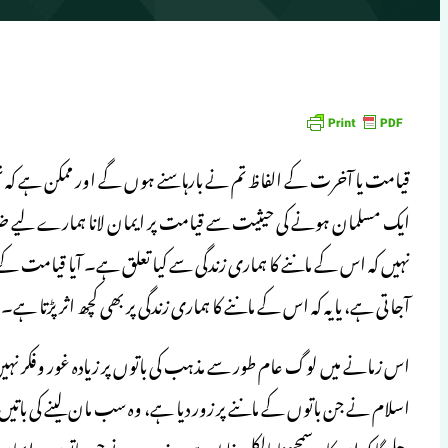
قیامت یا آخرت کے الفاظ تم نے بارہا سنے ہوں گے اور ممکن ہے کہ تم 
ایک مسلمان ہونے کی حیثیت سے قیامت پر ایمان لانا ہمارے لیے ضرو
نہیں کہ اس کے ماننے کا ہماری زندگی سے کیا تعلق ہے۔ آیا قیامت کے
آجاتی ہے، یا یہ کہ اس کے ماننے کا ہماری زندگی پر بھی کچھ اثر پڑتا ہے۔
اس زمانے میں لوگ عام طور سے مذہب کی باتوں پر زیادہ غور وفکر نہیں
اسلام نے جن باتوں کے ماننے پر زور دیا ہے، وہ سب مان لینے کی باتیں ہی
چلے گا کہ ان کا یہ سمجھنا بالکل غلط ہے۔ مذہب نے جن باتوں پر ایما