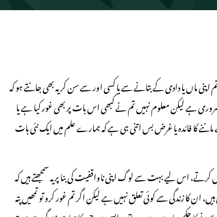
اپنی ماں یا دادی کے بتانے سے یا کسی اور سے سن کر یہ بھی جانتے ہو کہ
ری ہے لیکن معلوم نہیں تم نے کبھی اس بات پر بھی غور کیا ہے یا
 ماننے کا فائدہ یا غرض بس اتنی ہی ہے کہ ہمارے علم میں ایک نئی بات
 کرتے، اس لیے بہت سے لوگ اپنی ناواقفیت کی بنا پریہ سمجھتے ہیں کہ
ں، ان کا زندگی سے کوئی تعلق نہیں ہے لیکن اگر تم غور کرو تو تمھیں پتہ
ن لانے کا حکم دیا ہے وہ سب باتیں ایسی ہیں جن کا ہماری زندگی سے بہت