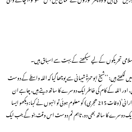
 اسلامی تحریکوں کے لیے سیکھنے کے بہت سے اسباق ہیں۔
 لکھتے ہیں: ’’شیخ ابوحمزۃؒ شیبانی سے پوچھا گیا کہ اللہ واسطے کے دوست
، اور اللہ کے کام کی خاطر ایک دوسرے کا ساتھ دیتے ہیں، چاہے ان
کے گھر دور دور کیوں نہ ہوں۔ یہ بات جب مشہور زاہد شیخ ابوسلیمان دارانی ؒ (وفات 215 ھجری) کو معلوم ہوئی تو انہوں نے کہا: دیکھو ایسا
میں ایک دوسرے کا ساتھ بھی دو، تاہم تم دوست اس وقت بنو گے جب ایک