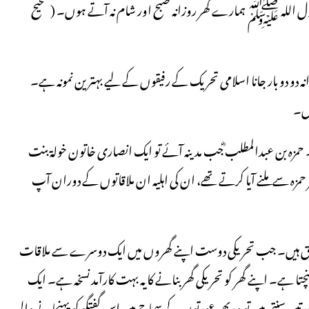
کہ رسول اللہ ﷺ ہمارے گھر روزانہ صبح اور شام نہ آتے ہوں۔ (صحیح
دو بار جانا اسلامی تحریک کے رفیقوں کے لیے بہترین نمونہ ہے۔
یں۔
 حمزہ بن عبدالمطلب ؓجب مدینہ آئے تو ایک انصاری خاتون خولۃ بنت
ے ملنے آیا کرتے تھے، ان کی اہلیہ ان ملاقاتوں کے دوران آپ
بق ہیں۔ جب تحریکی دوست اپنے گھروں میں ایک دوسرے سے ملاقات
چتا ہے۔ اپنے گھر کو تحریکی گھر بنانے کا یہ بہت کارآمد نسخہ ہے۔ ایک
 عورتیں سنتی ہیں تو وہ پھر عورتوں کے سماج میں اس گفتگو کو پہنچانے والی