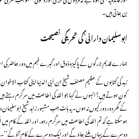
بن جاتی ہیں۔
ابوسلیمان دارانی ؒ کی تحریکی نصیحت
ہمارے قدیم بزرگوں کے پاکیزہ ذوق اور گہرے فہم میں دور حاضر کی
زہد کی کتابوں کے عظیم مصنف شیخ ابن أبی الدنیا اپنی کتاب الاخوان میں
کون ہوتے ہیں؟ انہوں نے کہا جو اللہ کی اطاعت میں سرگرم رہتے ہیں
ہوسکتا ہے کہ تم اللہ کی اطاعت میں سرگرم رہو، اور اللہ کے کام 
دوسرے کے یہاں ملنے جاؤ گے اور ایک دوسرے کے کام آؤ گے’’۔