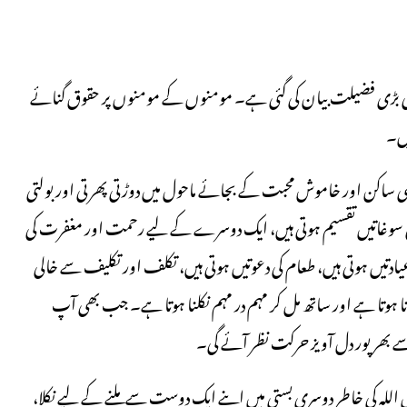
بڑی فضیلت بیان کی گئی ہے۔ مومنوں کے مومنوں پر حقوق گنائے
یں۔
ی ساکن اور خاموش محبت کے بجائے ماحول میں دوڑتی پھرتی اور بولتی
 سوغاتیں تقسیم ہوتی ہیں، ایک دوسرے کے لیے رحمت اور مغفرت کی
 عیادتیں ہوتی ہیں، طعام کی دعوتیں ہوتی ہیں، تکلف اور تکلیف سے خالی
وتا ہے اور ساتھ مل کر مہم در مہم نکلنا ہوتا ہے۔ جب بھی آپ
سے بھرپور دل آویز حرکت نظر آئے گی۔
ص اللہ کی خاطر دوسری بستی میں اپنے ایک دوست سے ملنے کے لیے نکلا،