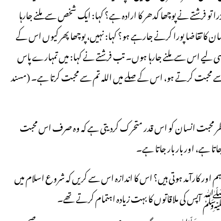
ا تو فرشتے نے پوچھا کدھر کا ارادہ ہے؟ کہا: ایک شخص سے ملنے جارہا
ن کا تقاضا پورا کرنے جارہے ہو؟ کہا: نہیں، پوچھا پھر کیوں اس کے
اسی لیے اس سے ملنے جارہا ہوں۔ تب فرشتے نے کہا: میں تمہارے پاس
 سے محبت کرتے ہو، اس کے صلے میں اللہ تم سے محبت کرتا ہے۔ (مسند
طر محبت انسان کو اس قدر متحرک کردیتی ہے کہ وہ صرف اس محبت
ا ہے، اور بار بار جاتا ہے۔
م اور کارآمد ہوتی ہیں؟ اس کا اندازہ اس سے کریں کہ شروع اسلام میں
ﷺ آپس کی ملاقاتوں کا بہت زیادہ اہتمام کرتے تھے۔