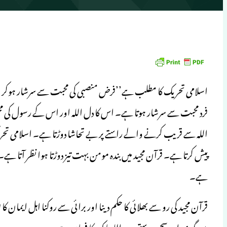
اسلامی تحریک کا مطلب ہے’’فرض منصبی کی محبت سے سرشار ہوکر اسے 
فرد محبت سے سرشار ہوتا ہے۔ اس کا دل اللہ اور اس کے رسول کی محب
اللہ سے قریب کرنے والے راستے پر بے تحاشا دوڑتا ہے۔ اسلامی تحریک 
پیش کرتا ہے۔ قرآن مجید میں بندہ مومن بہت تیز دوڑتا ہوا نظر آتا ہے۔ ت
ہے۔
قرآن مجید کی رو سے بھلائی کا حکم دینا اور برائی سے روکنا اہل ایمان
میں گہری اور سچی دوستی ہو، اللہ پاک کا فرمان ہے: