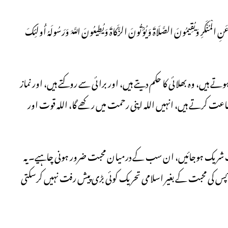
نِ الْمُنْکَرِ وَیُقِیمُونَ الصَّلَاۃَ وَیُؤْتُونَ الزَّکَاۃَ وَیُطِیعُونَ اللَّہَ وَرَسُولَہُ أُولَئِکَ
یں، وہ بھلائی کا حکم دیتے ہیں، اور برائی سے روکتے ہیں، اور نماز
اعت کرتے ہیں، انہیں اللہ اپنی رحمت میں رکھے گا، اللہ قوت اور
گ شریک ہوجائیں، ان سب کے درمیان محبت ضرور ہونی چاہیے۔ یہ
ٓپس کی محبت کے بغیر اسلامی تحریک کوئی بڑی پیش رفت نہیں کرسکتی