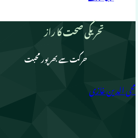
تحریکی صحت کا راز
حرکت سے بھرپور محبت
محی الدین غازی