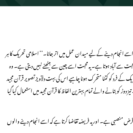
انجام دینے کے لیے میدان عمل میں اتر جانا۔‘‘ اسلامی تحریک کا ہر
ت سے آباد ہوتا ہے۔ یہ محبت اسے چین سے بیٹھنے نہیں دیتی ہے۔ وہ
کے فرد کو کتنا متحرک ہونا چاہیے اس کی بہت دلآویز تصویر قرآن مجید
یز دوڑ کو بتانے والے تمام بہترین الفاظ کا قرآن مجید میں استعمال کیا گیا
 کا فرض منصبی ہے۔ اور یہ فریضہ تقاضا کرتا ہے کہ اسے انجام دینے والوں