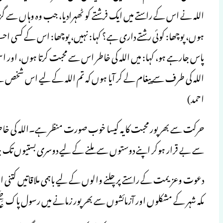
اللہ نے اس کے راستے میں ایک فرشتے کو ٹھہرادیا، جب وہ وہاں سے گزر
ہوں، پوچھا: کوئی رشتے داری ہے؟ کہا: نہیں، پوچھا: اس کے کسی احسا
پاس جارہے ہو، کہا: میں اللہ کی خاطر اس سے محبت کرتا ہوں، اور 
اللہ کی طرف سے پیغام لے کر آیا ہوں کہ تم اللہ کے لیے اس شخص
احمد)
حرکت سے بھرپور محبت کا یہ کیسا خوب صورت منظر ہے۔اللہ کی خا
سے بے قرار ہوکر اپنے دوستوں سے ملنے کے لیے دوسری بستیوں تک جات
دعوت وعزیمت کے راستے پر چلنے والوں کے لیے باہمی ملاقاتیں کتنی اہ
مکہ شہر کے مشکلوں اور آزمائشوں سے بھرپور زمانے میں رسول پاک 