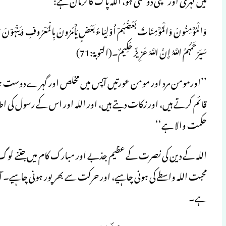
وَالْمُؤْمِنُونَ وَالْمُؤْمِنَاتُ بَعْضُہُمْ أَوْلِیَاءُ بَعْضٍ یَأْمُرُونَ بِالْمَعْرُوفِ وَیَنْہَوْنَ عَ
سَیَرْحَمُہُمُ اللَّہُ إِنَّ اللَّہَ عَزِیزٌ حَکِیمٌ۔(التوبۃ:71)
’’اورمومن مرد اور مومن عورتیں آپس میں مخلص اور گہرے دوست ہوتے ہ
قائم کرتے ہیں، اور زکات دیتے ہیں، اور اللہ اور اس کے رسول کی اط
حکمت والا ہے‘‘
اللہ کے دین کی نصرت کے عظیم جذبے اور مبارک کام میں جتنے لو
محبت اللہ واسطے کی ہونی چاہیے، اور حرکت سے بھرپور ہونی چاہیے۔ ا
ہے۔