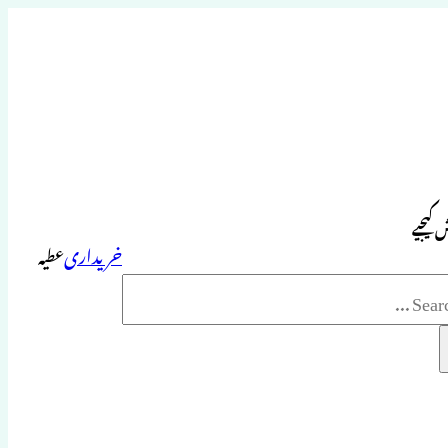
 کیجیے
خریداری
عطیہ
Sea