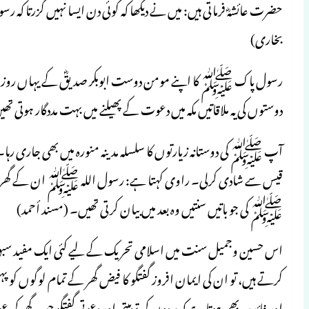
حضرت عائشہؓ فرماتی ہیں: میں نے دیکھا کہ کوئی دن ایسا نہیں گزرتا 
بخاری)
رسول پاک ﷺ کا اپنے مومن دوست ابوبکر صدیقؓ کے یہاں روزانہ دو 
دوستوں کی یہ ملاقاتیں مکہ میں دعوت کے پھیلنے میں بہت مددگار ہوتی تھ
آپ ﷺ کی دوستانہ زیارتوں کا سلسلہ مدینہ منورہ میں بھی جاری رہا۔
قیس سے شادی کرلی۔ راوی کہتا ہے: رسول اللہ ﷺ ان کے گھر حمزہ س
ﷺ کی جو باتیں سنتیں وہ بعد میں بیان کرتی تھیں۔ (مسند أحمد)
اس حسین وجمیل سنت میں اسلامی تحریک کے لیے کئی ایک مفید س
کرتے ہیں، تو ان کی ایمان افروز گفتگو کا فیض گھر کے تمام لوگوں کو پہن
اور فائدہ یہ بھی ہوتا ہے کہ مردوں کی تربیتی اور دعوتی گفتگو جب گھر کی