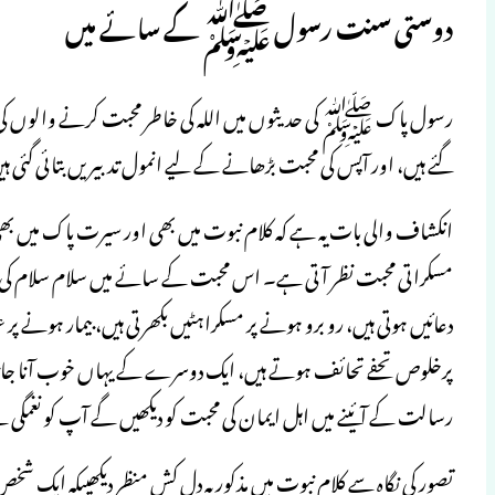
دوستی سنت رسول ﷺ کے سائے میں
رسول پاک ﷺ کی حدیثوں میں اللہ کی خاطر محبت کرنے والوں کی 
گئے ہیں، اور آپس کی محبت بڑھانے کے لیے انمول تدبیریں بتائی گئی ہ
انکشاف والی بات یہ ہے کہ کلام نبوت میں بھی اور سیرت پاک میں بھ
مسکراتی محبت نظر آتی ہے۔ اس محبت کے سائے میں سلام سلام کی
دعائیں ہوتی ہیں، رو برو ہونے پر مسکراہٹیں بکھرتی ہیں، بیمار ہونے پر
پرخلوص تحفے تحائف ہوتے ہیں، ایک دوسرے کے یہاں خوب آنا جانا ہ
رسالت کے آئینے میں اہل ایمان کی محبت کو دیکھیں گے آپ کو نغمگی 
تصور کی نگاہ سے کلام نبوت میں مذکور یہ دل کش منظر دیکھیںکہ ایک شخ