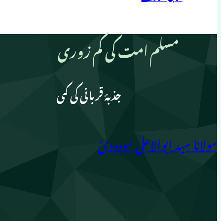
مسلم امت کی کم زوری
جذبۂ قربانی کی کمی
مولانا سید ابوالاعلیٰ مودودیؒ