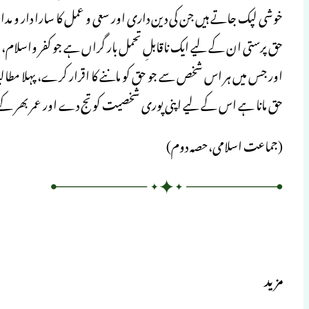
حق پرستی ان کے لیے ایک ناقابلِ تحمل بار گراں ہے جو کفر واسلام
اور جس میں ہر اس شخص سے جو حق کو ماننے کا اقرار کرے، پہلا مطالبہ ی
حق مانا ہے اس کے لیے اپنی پوری شخصیت کو تج دے اور عمر بھر کے 
(جماعت اسلامی،حصہ دوم)
مزید