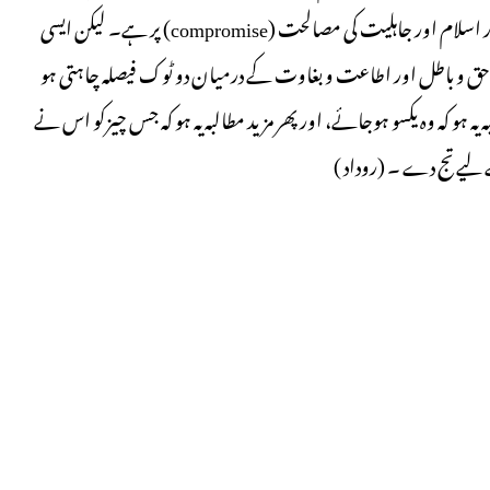
خوشی لپک جاتے ہیں جن کی دین داری اور سعی و عمل کا سارا دار و مدار اسلام اور جاہلیت کی مصالحت (compromise) پر ہے۔ لیکن ایسی
، حق و باطل اور اطاعت و بغاوت کے درمیان دو ٹوک فیصلہ چاہتی ہو
ہ ہو کہ وہ یکسو ہوجائے، اور پھر مزید مطالبہ یہ ہو کہ جس چیزکو اس نے
لیے تج دے ۔ (روداد )