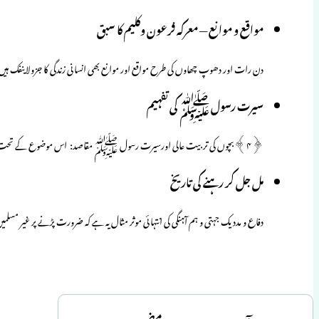
مواقع و موانع — معرکہ فرعون وکلیم کا سبق
دن رات اور دھوپ چھاوں کی طرح مواقع اور موانع بھی انسانی زندگی کا جزولاینفک ہیں۔ ا
سیرت رسول ﷺ کی تفہیم
﴿۴﴾بچوں کی تربیت عالی اورسیرت رسول ﷺ مقاصد: اس موضوع کے تحت پیش کش کے حسب ذیل مقاصد ہوں گے: ٭…
مل جل کر رہنے کی تاریخ
دفاع و مدد یک جہتی و ہم آہنگی کی انتہائی موثر مثال یہ ہے کہ ضرورت پڑنے پر غیر مسل