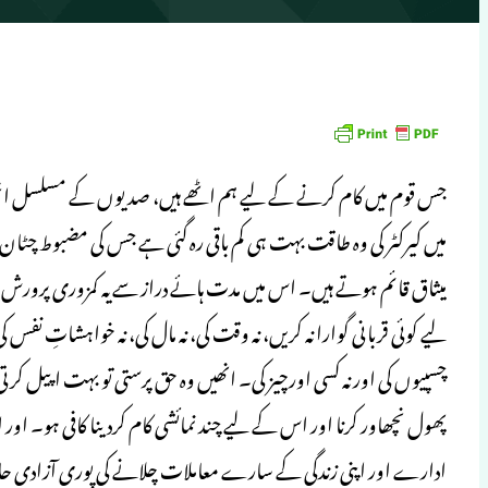
جس قوم میں کام کرنے کے لیے ہم اٹھے ہیں، صدیوں کے مسلسل انح
میں کیرکٹر کی وہ طاقت بہت ہی کم باقی رہ گئی ہے جس کی مضبوط چٹا
میثاق قائم ہوتے ہیں۔ اس میں مدت ہائے دراز سے یہ کمزوری پرورش پ
لیے کوئی قربانی گوارا نہ کریں، نہ وقت کی، نہ مال کی، نہ خواہشاتِ نف
چسپیوں کی اور نہ کسی اورچیز کی۔ انھیں وہ حق پرستی تو بہت اپیل ک
پھول نچھاور کرنا اور اس کے لیے چند نمائشی کام کردینا کافی ہو۔ ا
ادارے اور اپنی زندگی کے سارے معاملات چلانے کی پوری آزادی ح