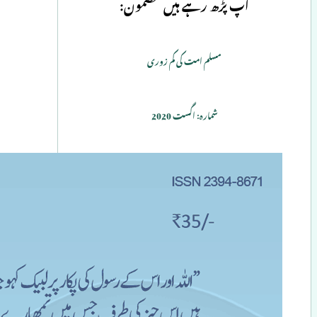
آپ پڑھ رہے ہیں مضمون:
مسلم امت کی کم زوری
شمارہ: اگست 2020