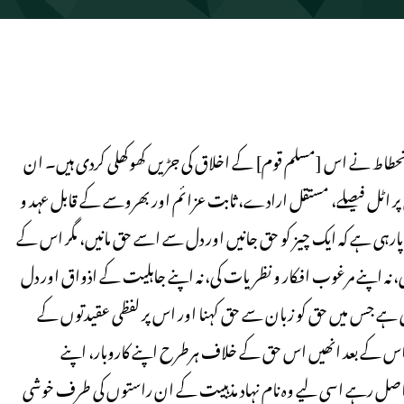
طاط نے اس [مسلم قوم] کے اخلاق کی جڑیں کھوکھلی کردی ہیں۔ ان
ن پر اٹل فیصلے، مستقل ارادے، ثابت عزائم اور بھروسے کے قابل عہد و
ارہی ہے کہ ایک چیز کو حق جانیں اور دل سے اسے حق مانیں، مگر اس کے
س کی، نہ اپنے مرغوب افکار و نظریات کی، نہ اپنے جاہلیت کے اذواق اور دل
رتی ہے جس میں حق کو زبان سے حق کہنا اور اس پر لفظی عقیدتوں کے
ور اس کے بعد انھیں اس حق کے خلاف ہرطرح اپنے کاروبار، اپنے
اصل رہے اسی لیے وہ نام نہاد مذہبیت کے ان راستوں کی طرف خوشی