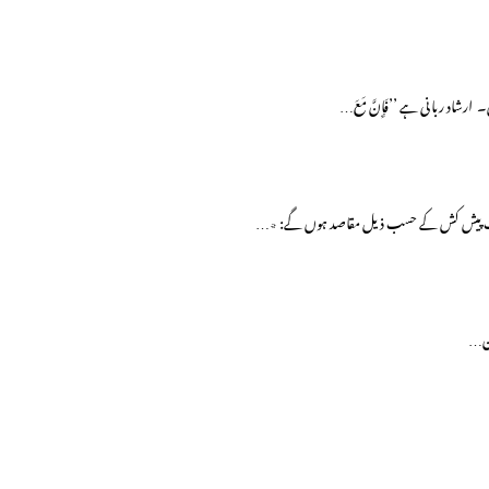
رشاد ربانی ہے ’’فَإِنَّ مَعَ…
مین…