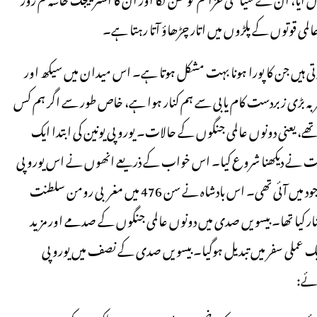
عالمی قوتوں کے پلڑوں میں اتار چڑھاؤ آتا رہتا ہے۔
تی ہیں جن کا پورا ہونا بہت مشکل ہوتا ہے۔ اس میدان میں سیکھ اور
 تجربہ بڑی زبردست کام یابی سے ہم کنار ہوا ہے، خاص طور سے اگر ہم کس
 یعنی دونوں عالمی جنگوں کے حالات۔ یوروپی یونین کی ابتدا ایک
افت نے دیکھنا شروع کیا۔ اس خواب کے ذریعے انھوں نے اس یوروپی
وحدت کی یاد تازہ کی، جو بادشاہ شارلمان (ت 814م) کے زمانے میں وجود میں آئی تھی۔ اس بادشاہ نے سن 476 میں مغربی رومن سلطنت
نار کیا تھا۔ بیسویں صدی میں دونوں عالمی جنگوں کے صدمے اور مزید
 ایک عملی سفر میں تبدیل ہوگیا۔ بیسویں صدی کے نصف میں یوروپی
ئے: