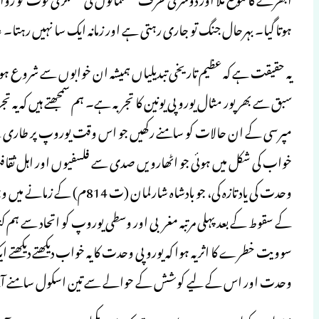
ہوتا گیا۔ بہرحال جنگ تو جاری رہتی ہے اور زمانہ ایک سا نہیں رہتا۔ 
یہ حقیقت ہے کہ عظیم تاریخی تبدیلیاں ہمیشہ ان خوابوں سے شروع ہو
سبق سے بھرپور مثال یوروپی یونین کا تجربہ ہے۔ ہم سمجھتے ہیں کہ یہ
مپرسی کے ان حالات کو سامنے رکھیں جو اس وقت یوروپ پر طاری تھے،
خواب کی شکل میں ہوئی جو اٹھارویں صدی سے فلسفیوں اور اہل ثق
کے سقوط کے بعد پہلی مرتبہ مغربی اور وسطی یوروپ کو اتحاد سے ہم ک
سوویت خطرے کا اثر یہ ہوا کہ یوروپی وحدت کا یہ خواب دیکھتے دیکھتے
وحدت اور اس کے لیے کوشش کے حوالے سے تین اسکول سامنے آ