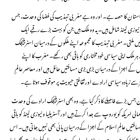
کی داستان کا حصہ ہے۔ اور وہ ہے مغربی تہذیب کی فضا کی وحدت، جس
 نیوزی لینڈ شامل ہیں۔ یہ وہ ملک ہیں جن کو بہت بڑے رقبے ایک
ں ملتی۔ مغربی تہذیب کا مجموعہ اپنے ملکوں کے درمیان اسٹریٹیجک
 ملک اپنی سیاسی خود مختاری کو باقی بھی رکھے۔ مغرب کا اپنے
کے اجزا کے درمیان بڑی بڑی مسافتیں حائل ہیں اور معاصر عالمِ
 چیز سے زیادہ سیاسی ارادے اور ثقافتی حیویت پر موقوف ہوتا ہے۔
ان جس بڑے فاصلے کا ذکر کیا ہے، وہ بھی اسٹریٹیجک ارادے کی وحدت
لی امریکہ کو یوروپ سے جدا کرتے ہیں اور آسٹریلیا و نیوزی لینڈ کو باقی
تیں عالمِ اسلام کے اجزا کے درمیان پائی بھی نہیں جاتی ہیں۔ اس
کا ایک حصہ ہے وہ برطانیہ اور امریکہ سے پندرہ ہزار کیلومیٹر سے بھی زیادہ