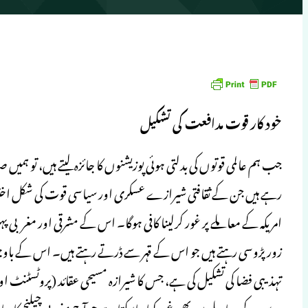
خود کار قوت مدافعت کی تشکیل
جب ہم عالمی قوتوں کی بدلتی ہوئی پوزیشنوں کا جائزہ لیتے ہیں، تو ہم
رہے ہیں جن کے ثقافتی شیرازے عسکری اور سیاسی قوت کی شکل اختیا
امریکہ کے معاملے پر غور کرلینا کافی ہوگا۔ اس کے مشرقی اور مغربی
زور پڑوسی رہتے ہیں جو اس کے قہر سے ڈرتے رہتے ہیں۔ اس کے باوجود 
تہذیبی فضا کی تشکیل کی ہے، جس کا شیرازہ مسیحی عقائد (پروٹسٹنٹ اور
روس کے معاملے میں بھی غور کیا جاسکتا ہے جو آج مغربی چیلنج کا