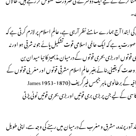
ے۔
ا آج ہمارے سامنے نظر آرہی ہے، عالمِ اسلام پر لازم کرتی ہے کہ
رت یہ ہے کہ ایک عالمی اسلامی قوت تشکیل پائے جو نہ شرقی ہو اور نہ
قوتوں اور بڑی بحری قوتوں کے درمیان مڈبھیڑ کا نیا میدان بن
دت کو یقینی بنائے بغیر عالمِ اسلام مشرقی قوتوں اور مغربی قوتوں کے
بیچ چکناچور ہوجانے والا خطہ (crush zone) بن جائے گا۔ سیاسی جغرافیہ کے برطانوی ماہر جیمس فیرگریف (1870-1953 James
کی عکاسی کے لیے جن پر بڑی بری قوتیں اور بڑی بحری قوتیں ٹوٹی پڑتی
 آور پرندہ، مشرق و مغرب کے درمیان میں رہنے کی وجہ سے، اپنی طویل