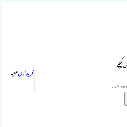
 کیجیے
خریداری
عطیہ
Sea