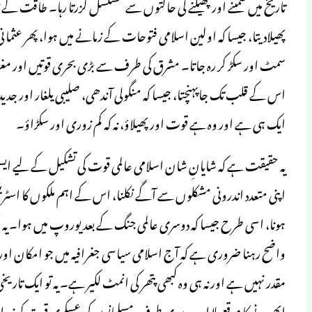
تاریخ میں سمٹنے اور پھیلنے کی حالتوں سے مسلسل گزرتا رہا۔ طاقت کے
پھیلادیتا، جیسا کہ اولین اسلامی فتوحات کے زمانے میں ہوا، پھر ع
سمٹ اور سکڑ کر رہ جاتا۔ مشرق کی طرف سے بڑی بحری قوتیں اور مغر
اس کے قلب تک جاپہنچتا، جیسا کہ منگولی آندھی، صلیبی یلغار اور جدید
ایک ہی ہے اور وہ ہے قوت اور پھیلاؤ، نہ کہ کم زوری اور سکڑاؤ۔
یہ حقیقت ہے کہ شایانِ شان اسلامی عالمی قوت کی تشکیل کے لیے ایس
اپنی متعدد اندرونی مشکلوں سے آگے نکلنا، اس کے اہم ملکوں کا اسٹریٹیج
ہونا، اسی طرح جیسا کہ دوسری عالمی جنگ کے بعد یوروپ میں ہوا۔ یہ
واضح رہنا ضروری ہے کہ آج اسلامی سیاسی جغرافیہ میں جو امکان اور
مقدر نہیں ہے اور نہ ہی وہ کبھی پتھر کی انمٹ لکیر ہے۔ یہ تو ایک
ابھرنے کا موقع ملا اور دوسری طرف مسلمانوں کی عسکری قوت کو زوال آ