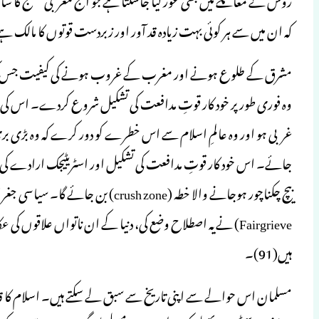
کہ ان میں سے ہر کوئی بہت زیادہ قد آور اور زبردست قوتوں کا مالک ہ
مشرق کے طلوع ہونے اور مغرب کے غروب ہونے کی کیفیت جس کی ابتد
وہ فوری طور پر خود کار قوتِ مدافعت کی تشکیل شروع کردے۔ اس کی صو
غربی ہو اور وہ عالمِ اسلام سے اس خطرے کو دور کرے کہ وہ بڑی بری 
جائے۔ اس خود کار قوتِ مدافعت کی تشکیل اور اسٹریٹیجک ارادے کی وح
Fairgrieve) نے یہ اصطلاح وضع کی، دنیا کے ان ناتواں علاقوں 
ہیں(91)۔
مسلمان اس حوالے سے اپنی تاریخ سے سبق لے سکتے ہیں۔ اسلام کا قد