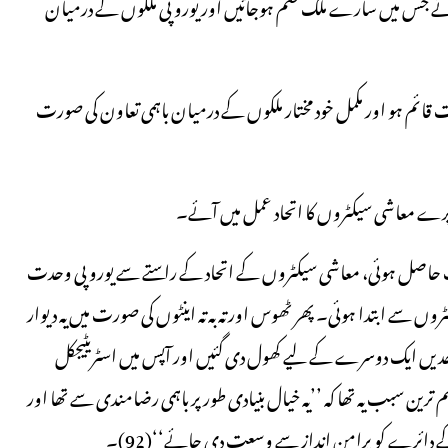
 آئے جس میں سارے ملک ضم ہوجائیں اور یوروپی ملکوں کے درمیان
 قائم ہو اور مکمل خود مختار ملکوں کے درمیان باہمی تعاون کی صورت
ے پرے معاشی سیکٹروں کا اتحاد عمل میں آئے۔
ولیت حاصل ہوئی، معاشی سیکٹروں کے اتحاد کے راستے سے یوروپی وحدت
وئلے اور لوہے کے سیکٹروں سے ابتدا ہوئی۔ پھر ٹھوس اور تہ بہ تہ اینٹوں کی صورت میں یہ دیوار
رحدیں ایک دوسرے کے لیے کھول دی گئیں اور آپس میں اسٹریٹیجکل
م ترین سبب یہ تھا کہ ’’یہ خیال بنیادی طور پر باہمی رضامندی سے تھا اور
کے دائرے کو پرامن انداز سے وسعت دی جائے‘‘(92)۔