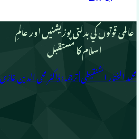
عالمی قوتوں کي بدلتی پوزيشنيں اور عالمِ
اسلام کا مستقبل
محمد المختار الشنقیطی | ترجمہ: ڈاکٹر محی الدین غازی