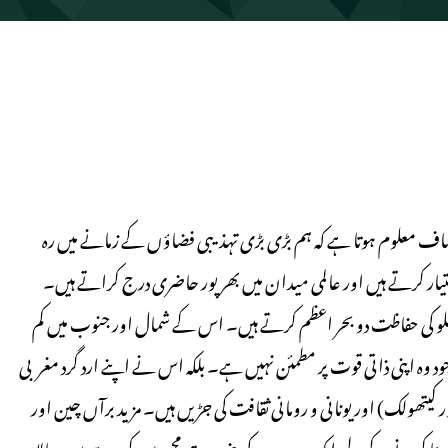
یں صاف معلوم ہوتا ہے کہ ہم بڑی بڑی تہذیبی فضاؤں کے زمانے میں رہ
ر کرتے ہیں اور عالمی میدان میں بھرپور حاضری درج کراتے ہیں۔
 پہلو کی حفاظت دو بحر اعظم کرتے ہیں۔ اس کے شمال اور جنوب میں کم
وہ اپنی ذاتی قوت پر مطمئن نہیں ہے۔ بلکہ اس نے اپنے ارد گرد مغربی
 کیتھولک) اور یونانی و رومانی ثقافت کی جڑیں ہیں۔ مزید برآں چین اور
 سامنا کرنے کے لیے ایک دوسرے کی ضرورت محسوس کر رہے ہیں، حالاں