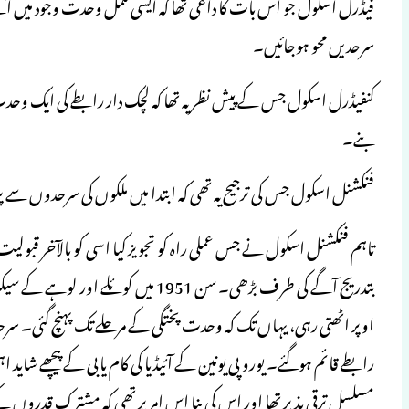
فیڈرل اسکول جو اس بات کا داعی تھا کہ ایسی مکمل وحدت وجود میں
سرحدیں محو ہوجائیں۔
کنفیڈرل اسکول جس کے پیش نظر یہ تھا کہ لچک دار رابطے کی ایک وحدت
بنے۔
فنکشنل اسکول جس کی ترجیح یہ تھی کہ ابتدا میں ملکوں کی سرحدوں س
تاہم فنکشنل اسکول نے جس عملی راہ کو تجویز کیا اسی کو بالآخر قب
بتدریج آگے کی طرف بڑھی۔ سن 1951 میں ک
اوپر اٹھتی رہی، یہاں تک کہ وحدت پختگی کے مرحلے تک پہنچ گئی۔ س
رابطے قائم ہوگئے۔ یوروپی یونین کے آئیڈیا کی کام یابی کے پیچھے شاید اہ
مسلسل ترقی پذیر تھا اور اس کی بنا اس امر پر تھی کہ مشترک قدروں 