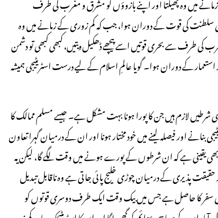
 زمانے میں وہ پھیلتا اور اپنے بازوؤں کو مشرق و مغرب کی طرف
ثمانی سلطنت کی قوت کے دوران ہوا، جب کہ کم زوری کے زمانے میں وہ
ب کی طرف سے بحری قوتیں اسے پیچھے ڈھکیل دیتیں، کبھی کبھی تو دشمن
 استعمار کے دوران ہوا۔ گویا عالمِ اسلام کے لیے درست اسٹریٹیجی ہمیشہ
ی شرطیں لازم ہیں جن کا پورا ہونا بہت مشکل ہے۔ جیسے مسلم ممالک کا
ی بنانے اور فیصلہ لینے میں خود مختار ہونا اور ان کے درمیان گہرا تعاون
 بھی یقینی ہے کہ ان شرطوں کے پورے ہونے میں وقت لگے گا، لیکن یہ
 حقیقت پذیری کے درمیان چوڑی خلیج پائی جاتی ہے وہ ناقابل تبدیل
 تاریخی سفر کا حاصل ہے جس میں بیک وقت ایک طرف دوسری قوتوں کو
یا، ان کے سیاسی عزائم کو گھن لگا اور ان کا اسٹریٹیجک حاسہ کم زور