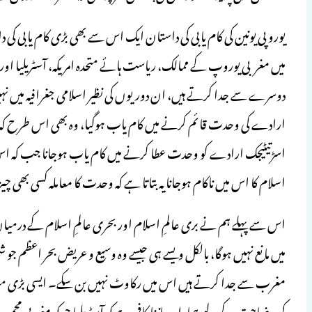
یوروپی یونین کی کام یابی کی داستان ایک اس سے بھی بڑی کام یابی 
میں مغربی یوروپ کے ممالک، ریاست ہائے متحدہ امریکہ، آسٹریلیا اور
دوسرے سے جدا کرتے ہیں، ان دوریوں کی نظیر اسلامی جغرافیہ میں نہی
ارادے کی وحدت قائم کرنے میں کام یاب ہوگیا، وہ بھی اس طرح کہ ہر
اسڑتیٹیجک ارادے کو وحدت عطا کرنے میں کام یاب ہوجانا جب کہ اس 
اسلام کا اس میں ناکام ہوجانا یہ بتاتا ہے کہ وحدت کا معاملہ کسی بھی
اس سے پہلے ہم نے بری عالمِ اسلام اور بحری عالمِ اسلام کے درمی
میں مانع نہیں ہوگا، بالکل ویسے ہی جیسے وہ وسیع و عریض بحر اعظم جو شما
مغرب سے جدا کرتے ہیں اس میں رکاوٹ نہیں بن سکے۔ ایسی بڑی مساف
کی وضاحت کے لیے ہمارا یہ جاننا کافی ہے کہ آسٹریلیا جو کہ مغربی مجموعے 