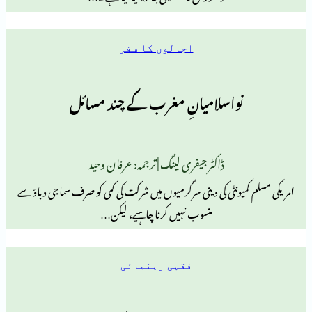
اجالوں کا سفر
نواسلامیانِ مغرب کے چند مسائل
ڈاکٹر جیفری لینگ | ترجمہ: عرفان وحید
یونٹی کی دینی سرگرمیوں میں شرکت کی کمی کو صرف سماجی دباؤ سے
منسوب نہیں کرنا چاہیے، لیکن…
فقہی رہنمائی