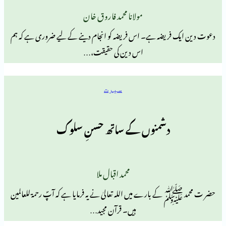
مولانا محمد فاروق خان
فریضہ ہے۔ اس فریضہ کو انجام دینے کے لیے ضروری ہے کہ ہم
اس دین کی حقیقت،…
سیرت
دشمنوں کے ساتھ حسنِ سلوک
محمد اقبال ملا
 بارے میں اللہ تعالیٰ نے یہ فرمایا ہے کہ آپؐ رحمة للعالمین
ہیں۔ قرآن مجید…