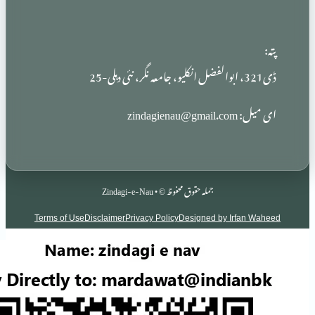
zindag
جملہ حقوق محفوظ © • Zindagi-e-Nau
Terms of Use
Disclaimer
Privacy Policy
Designed by Irf