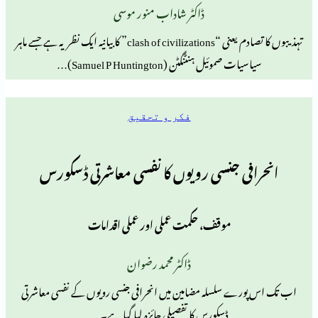
ڈاکٹر شاداب منور موسی
تہذیبوں کا تصادم یعنی “clash of civilizations” کا بیانیہ ایک نظریہ ہے جسے ماہر
 صموئیل ہنٹنگٹن (Samuel P Huntington)…
فکر و تحقیق
ی جنسی رویوں کا نفسی معاشرتی ڈسکورس
موقف، حکمت عملی اور عملی اقدامات
ڈاکٹر محمد رضوان
ے سلسلہ مضامین میں انحرافی جنسی رویوں کے نفسی معاشرتی
ڈسکورس کا تفصیلی جائزہ لیا گیا ہے۔…