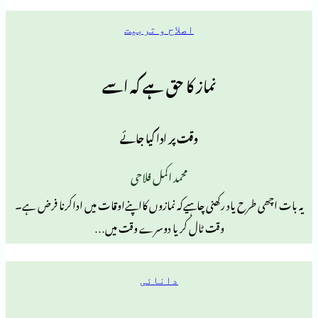
اصلاح و تربیت
نماز کا حق ہے کہ اسے
وقت پر ادا کیا جائے
محمد اکمل فلاحی
ح یاد رکھنی چاہیےکہ نمازوں کااپنےاوقات میں اداکرنا فرض ہے۔
وقت ٹال کر یا دوسرے وقت میں…
دانائی