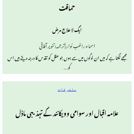
حماقت
ایک لا علاج مرض
اسماء راغب نوار | ترجمہ: تنویر آفاقی
ہ میں ان لوگوں میں سے ہوں جو عقل کو تقدس کا درجہ دیتے ہیں اس
کو…
متفرقات
قبال اور سوامی وویکانند کے تہذیبی ماڈل