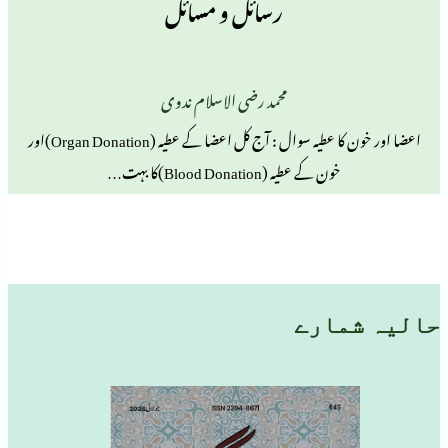
رسائل و مسائل
محمد رضی الاسلام ندوی
اعضا اور خون کا عطیہ سوال : آج کل اعضا کے عطیہ (Organ Donation)اور
خون کے عطیہ (Blood Donation)کا بہت…
مارے