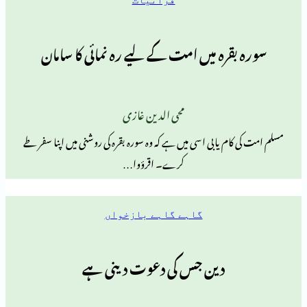
قرہ میں امت کے لیے رہ نمائی کا سامان
محی الدین غازی
ام یابی اسی میں ہے کہ وہ سورہ بقرہ کی روشنی میں اپنا سفر طے
کرے۔ اقرؤوا…
گاہے گاہے بازخواں
دین جس کی دعوت دینی ہے