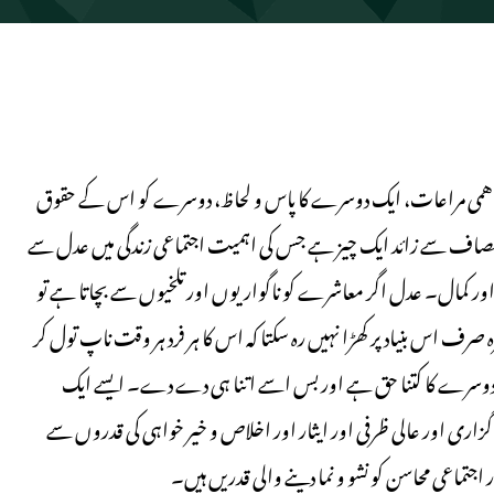
قی، با همی مراعات، ایک دوسرے کا پاس و لحاظ، دوسرے کو اس کے حقوق
یہ انصاف سے زائد ایک چیز ہے جس کی اہمیت اجتماعی زندگی میں عدل سے
ر کمال۔ عدل اگر معاشرے کو ناگواریوں اور تلخیوں سے بچاتا ہے تو
رف اس بنیاد پر کھڑا نہیں رہ سکتا کہ اس کا ہر فرد ہر وقت ناپ تول کر
 دوسرے کا کتنا حق ہے اور بس اسے اتنا ہی دے دے۔ ایسے ایک
گزاری اور عالی ظرفی اور ایثار اور اخلاص و خیر خواہی کی قدروں سے
جتماعی محاسن کو نشو و نما دینے والی قدریں ہیں۔