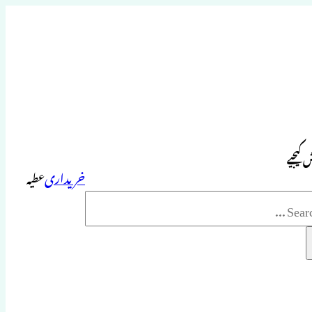
 کیجیے
خریداری
عطیہ
Sea