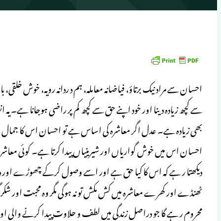
احسان سے مراد نیک برتاؤ، فیاضانہ معاملہ، ہم د ردانه رویه، خوش خل
سے کچھ زیادہ دینا اور خود اپنے حق سے کچھ کم پر راضی ہوجانا ہے۔ 
بھی زیادہ ہے۔ عدل اگر معاشرہ کی اساس ہے تو احسان اس کا جمال او
احسان اس میں خوش گواریاں اور شیرینیاں پیدا کرتا ہے۔ کوئی معاشرہ ص
دیکھتا ر ہے کہ اس کا کیا حق ہے اور اسے وصول کرکے چھوڑے اور
ٹھنڈے اور کھرے معاشرہ میں کش مکش تو نہ ہوگی مگر وہ محبت اور شکر 
محروم ر ہے گا جو دراصل زندگی میں لطف و حلاوت پیدا کرنے والی اور ا