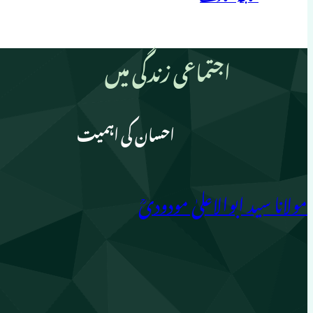
اجتماعی زندگی میں
احسان کی اہمیت
مولانا سید ابوالاعلیٰ مودودیؒ