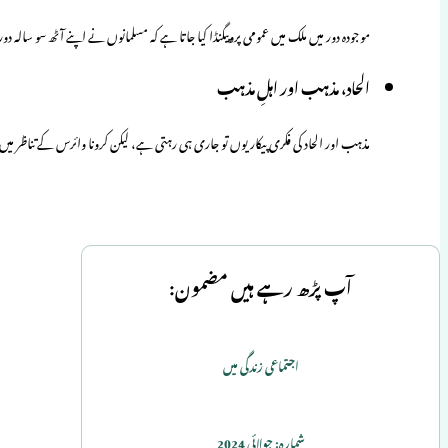
موجودہ دور میں ملک میں عمومی پروپیگنڈا کیا جاتا ہے کہ مسلمانوں نے اپنے آٹھ سو سالہ دو
الحاد، مذہب اور اہلِ مذہب
مذہب اور الحاد کی فکری پیکار یوں تو جاری ہی رہتی ہے، لیکن کرونا وائرس کے تناظر 
آپ پڑھ رہے ہیں مضمون:
اجتماعی زندگی میں
شمارہ: جولائی 2024