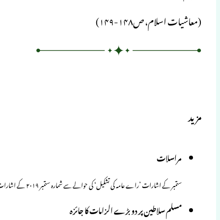
(معاشیات اسلام، ص۱۴۸-۱۴۹)
مزید
مراسلات
ستمبر کے اشارات ’راے عامہ کی تشکیل‘ کی حوالے سے شمارہ ستمبر ۲۰۱۹ کے اشارات بہ عنوان ’’راے عامہ کی تشکیل‘‘ فکر…
مسلم سلاطین پر دو بڑے الزامات کا جائزہ