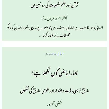
قرآن اور علمِ نفسیات کی روشنی میں
ڈاکٹر احمد عروج مدثر
ا سب سے نمایاں وصف اس کا شعور ہے۔ یہی شعور انسان کو دیگر
مخلوقات سے ممتاز کرتا…
تاریخیات
ہمارا ماضی کون لکھتا ہے؟
یخ نویسی، قوت و اقتداراور ’قومی‘ تاریخ کی تشکیل
ششی تھرور