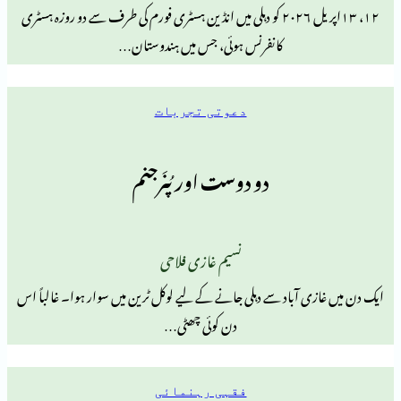
۱۲، ۱۳اپریل ۲۰۲۶ کو دہلی میں انڈین ہسٹری فورم کی طرف سے دو روزہ ہسٹری
کانفرنس ہوئی، جس میں ہندوستان…
دعوتی تجربات
دو دوست اور پُنَرجنم
نسیم غازی فلاحی
 آباد سے دہلی جانے کے لیے لوکل ٹرین میں سوار ہوا۔ غالباً اس
دن کوئی چھٹی…
فقہی رہنمائی