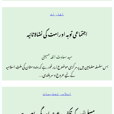
اشارات
اجتماعی توبہ اورامت کی نشاۃ ثانیہ
سید سعادت اللہ حسینی
 میں یہ مرکزی موضوع زیر ِغور ہے کہ ہندوستان کی ملتِ اسلامیہ
کے لیے عروج و سربلندی…
اسلامی تعلیمات
مانوں کی تکفیر بدعت اور گم راہی ہے