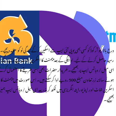
وڈ کو کسی بھی یو پی آئی ایپ سے اسکین کرکے زندگی نو کو عطیہ دیجیے۔
کے لیے، ادائیگی کے بعد پیمنٹ کا اسکرین شاٹ نیچے دیے گئے
ایپ پر بھیجیے۔ خریدار حضرات بھی اسی طریقے کا استعمال کرتے
ہوئے سالانہ زرِ تعاون مبلغ 500 روپے ادا کرسکتے ہیں۔ اس صورت میں پیمنٹ کا
پنا پورا پتہ انگریزی میں لکھ کر بذریعہ ای میل / وہاٹس ایپ ہمیں