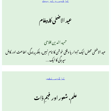
تزکیہ و تربیت
عید الاضحٰی کا پیغام
حمید الدین فلاحی
ایک تہوار یا وقتی خوشی کا نام نہیں، بلکہ یہ بندگی، اطاعت اور کامل
سپردگی کا ایک…
تزکیہ نفس
علم، شعور اور فہمِ ذات