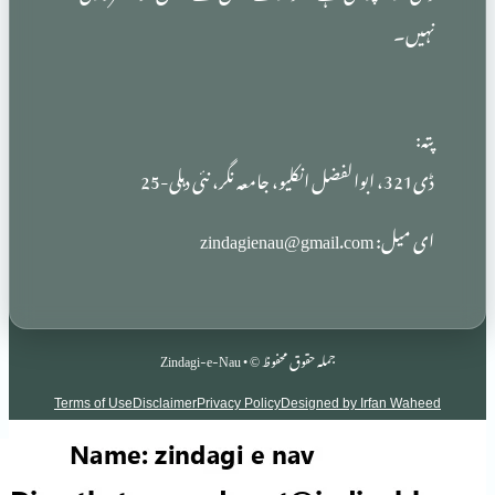
zindag
جملہ حقوق محفوظ © • Zindagi-e-Nau
Terms of Use
Disclaimer
Privacy Policy
Designed by Irf