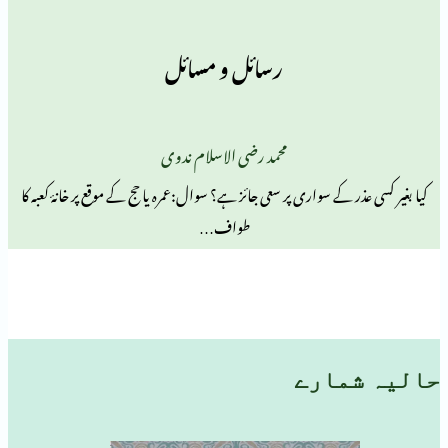
رسائل و مسائل
محمد رضی الاسلام ندوی
 کے سواری پر سعی جائز ہے؟ سوال:عمرہ یا حج کے موقع پر خانۂ کعبہ کا
طواف…
مارے