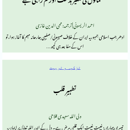
احمد الریسونی | ترجمہ: محی الدین غازی
مہوریہ ایران کے خلاف صیہونی/صلیبی جارحانہ مہم کا آغاز ہوا، تو
اس کے معًا بعد ہی کچھ…
تزکیہ و تربیت
تطہیرِ قلب
ولی اللہ سعیدی فلاحی
غیبت غیبت ایک قلبی مرض ہے۔ دل کے اندر اللہ تعالیٰ پر ایمان،