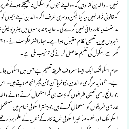
نہیں۔ والدین آزاد ہیں کہ وہ اپنے بچوں کو اسکول نہ بھیجتے ہوئے گھر پ
کو قانونی قرار نہیں دیا گیا لیکن دوسری طرف اگر والدین اپنے بچوں کو
مداخلت یا کارروائی نہیں کرے گی۔ حالیہ چند برسوں میں میٹرو پولیٹن شہروں
گھر سے اسکول کی تعلیم حاصل کرنے کی ترغیب ملی ہے۔
ہوم اسکولنگ ایک ایسا معروف طریقہ تعلیم ہے جس میں اسکول جانے 
ہے۔ عموماً یہ سرگرمی والدین، ٹیوٹر یا آن لائن ٹیچر انجام دیتے ہی
جو رائج رسمی تعلیمی طریقوں کو بہت ہی کم استعمال کرتے ہوئے والدین
تدریسی طریقوں کو استعمال کرتے ہیں جو بیشتر اسکولی نظام میں مس
اسکولنگ اور خصوصاً غیر اسکولی طریقہ کار کے نظریہ کے علم بردار تھے۔ ا