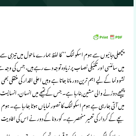
پچھلی دہائیوں سے ہوم اسکولنگ‘‘ کا لفظ ہمارے ماحول میں تیزی سے اپنی
میں سائنسی اور تکنیکی نصاب پر زیادہ توجہ دے رہے ہیں، جس کی وجہ سے 
نشوونما کے لیے اہم ترین دور مانا جاتا ہے وہیں اعلی اقدار کی منتقلی 
پیچھے دوڑنے والی مشین بنارہا ہے۔ جس کے نتیجے میں انسان، انسانیت کے
میں آتی جارہی ہے ہوم اسکولنگ کا تصور نمایاں ہوتا جارہا ہے۔ ہوم اس
بچے کے کردار کی تعمیر منحصر ہے۔ کورونا کے دور نے اس کی افادیت
ہوم اسکولنگ، دنیا بھر میں ایک ترقی پسند تحریک ہے، جس میں والدین ا