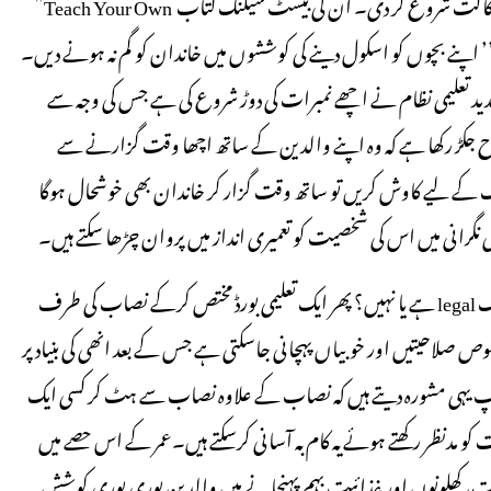
نظام کی اصلاح ممکن نہیں ہے اور پھر انھوں نے ہوم اسکولنگ کی وکالت شروع کر دی۔ ان کی بیسٹ سیلنگ کتاب Teach Your Own”
 اپنے بچوں کو اسکول دینے کی کوششوں میں خاندان کو گم نہ ہونے دیں۔
 جدید تعلیمی نظام نے اچھے نمبرات کی دوڑ شروع کی ہے جس کی وجہ سے
ح جکڑ رکھا ہے کہ وہ اپنے والدین کے ساتھ اچھا وقت گزارنے سے
 کے لیے کاوش کریں تو ساتھ وقت گزار کر خاندان بھی خوشحال ہوگا
ی نگرانی میں اس کی شخصیت کو تعمیری انداز میں پروان چڑھا سکتے ہیں۔
والدین کو چاہیے کہ پہلے یہ جان لیں کہ ان کے علاقے میں ہوم اسکولنگ legal ہے یا نہیں؟ پھر ایک تعلیمی بورڈ مختص کرکے نصاب کی طرف
 صلاحیتیں اور خوبیاں پہچانی جاسکتی ہے جس کے بعد انھی کی بنیاد پر
اپ یہی مشورہ دیتے ہیں کہ نصاب کے علاوہ نصاب سے ہٹ کر کسی ایک
 مدنظر رکھتے ہوئے یہ کام بہ آسانی کرسکتے ہیں۔عمر کے اس حصے میں
وسات، کھلونوں اور غذائیت بہم پہنچانے میں والدین پوری پوری کوشش