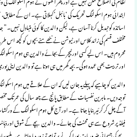
ابتدائی ہوم اسکولنگ تحریک کی ‘بائبل‘کہلاتی ہے۔ ان کے مطابق، ’’
اساتذہ کو تبدیل کرنا آسان ہے، لیکن والدین کا کوئی متبادل نہیں۔ ”
مختلف قسم کی زائد کلاس اور ٹیوشن نے ننھے منے بچوں کو کچھ اس طر
محروم ہیں۔ اس لیے کسی اور ٹیچر کے بجائے والدین ہی ہوم اسکولنگ
اور تربیت بھی عمدہ ہوگی۔ بچہ گھر میں ہی ہوتا ہے تو والدین اپنی پور
توجہ دیں۔ ماہرین نفسیات کے مطابق پانچ سے چھ سال کی عمر تک مخصوص
آگے چل کر کرئیر بنایا جاتا ہے۔ اور آج کل ہوم اسکولنگ کے ورکش
فیلڈ پر شروع سے ہی محنت کی جائے۔ والدین بچے کے شوق اور ذہانت کو
بچے کی جسمانی ضروریات پورا کرنے پر تمام تر زور دیا جاتا ہے۔ ملب