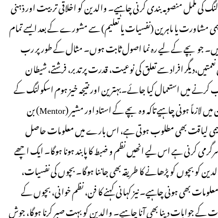
گ کی مکمل منصوبہ بندی کرنی چاہیے۔ والدین کو اخلاقی تربیت اور ذہنی
اہمی مشاورت یا ماہرین (نفسیات یا تعلیم) سے مشورے کے بعد ایسے تمام
 ہیں۔ جو بچے کے لیے رہ نما اصول ثابت ہوں۔ مثال کے طور پر رب
کی نعمتیں،دیگر افراد سے تعلق کی نوعیت، قدرت پر تدبر، فرشتے، شیطان
ب کرنے میں استعمال کیا جائے۔بہترین اور نتیجہ خیز ہوم اسکولنگ کے
لیے ایسی صلاحیتوں، قابلیتوں اور استعداد کی فہرست بنا لیں جو والدین میں لازماً ہونی چاہیے تاکہ وہ بچے کے استاد اور مشیر (Mentor) بن
علیمی لیاقت بھی مطلوب ہوتی ہے، اس بارے میں معلومات حاصل
 سرگرمی کرنی ہے اس لیے انھیں نظم و ضبط کا پابند ہونا ہوگا۔ ایک اچھے
لدین کو بچوں کو پڑھانے کا طریقہ بھی جاننا ہوگا۔ بچوں کی نفسیات،
علومات بھی ہونی چاہیے۔ نیز کہانی کہنے کا فن، نظم خوانی، بچوں کے
لات کے جوابات دینا بھی آنا چاہیے۔ والدین کو بہت صبر کرنا ہوگا، جوش