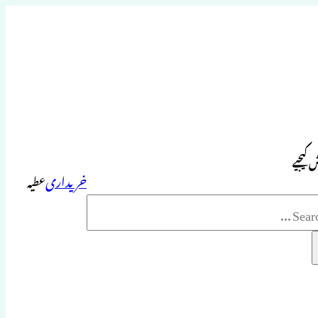
 کیجیے
خریداری
عطیہ
Sea