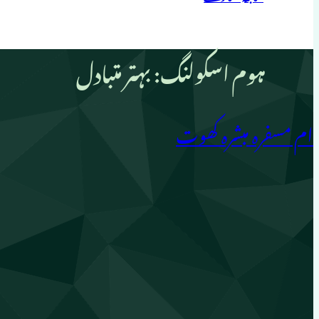
ہوم اسکولنگ: بہتر متبادل
ام مسفرہ مبشرہ کھوت