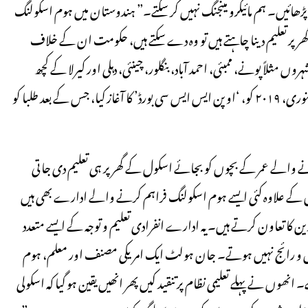
ر پڑھائیں۔ ہم مائیکرو مینجنگ نہیں کر سکتے۔” ہندوستان میں ہوم اسکولنگ
 گھر پر تعلیم دینا چاہتے ہیں تو وہ دے سکتے ہیں، حکومت ان کے خلاف
 مثلاً پونے، ممبئی، احمد آباد، بنگلور، چینئی، دہلی اور کیرلا کے کچھ
شہروں میں یہ تعلیمی نظام مقبول ہوا ہے۔ مہاراشٹر حکومت نے ۱۰ جنوری، ۲۰۱۹ کو، ‘اوپن ایس ایس سی بورڈ’ کا آغاز کیا، جس کے بعد طلبا کو
والے عمر کے بچوں کو بجائے اسکول کے گھر پر ہی تعلیم دی جاتی
ں۔ اس کے علاوہ کئی ایسے ہوم اسکولنگ فراہم کرنے والے ادارے بھی ہیں
 کا تعاون کرتے ہیں۔ یہ ادارے انفرادی تعلیم و توجہ کے ایسے متعدد
تعمل و رائج نہیں ہوتے۔ جان ہولٹ ایک امریکی مصنف اور معلم، ہوم
نھوں نے پہلے تعلیمی نظام پر تنقید کیں پھر انھیں یقین ہو گیا کہ اسکولی