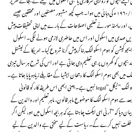
ہی تعلیم دیتے ہیں۔ بنیادی طور پر ہوم اسکولنگ کی تحریک کا آغاز ۱۹۶۰/۱۹۷۰ء کی دہائی میں ہوا۔ جب کچھ مشہور مصنفین اور محققین جیسے
ور ریمنڈ مور نے تعلیمی اصلاحات کے بارے میں اپنی تحقیقات پیش
۔ ١٩ویں صدی میں ہوم ایجوکیشن تعلیمی نظام کی بنیاد تھی مگر ٢٠ ویں صدی میں اسکول اور اس میں حاضری لازمی ہونے لگی۔ اسکول
یجوکیشن کو ہوم اسکولنگ بناکر پیش کرنا شروع کیا۔ امریکا کے نیشنل
چ انسٹیٹیوٹ کے مطابق، امریکا میں ۲۰لاکھ سے زائد بچوں کو گھروں پر ہی تعلیم دی جاتی ہے اور اس کی شرح ہر سال تیزی
ں بھی ہوم اسکولنگ کا رجحان ایشیا کے مقابلے زیادہ پایا جاتا ہے۔
اس کی ایک وجہ یہ بھی ہوسکتی ہے کہ ابھی بھی کئی ممالک میں ہوم اسکولنگ “لیگل “legal نہیں ہے۔ یعنی ابھی اس طریقہ کار کو قانونی
R (رائٹ تو ایجوکیشن)کے بعد سے ہوم اسکولنگ کا موضوع ماہر قانون، ماہر تعلیم اور والدین کے
ن دیا کہ “آر ٹی ای ایکٹ چاہتا ہے کہ ہر بچہ اسکول میں ہو، لیکن اگر
ومت] مداخلت نہیں کرے گے۔ ریاست کے لیے سختی ہے والدین کے لیے