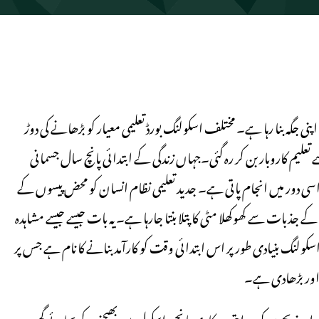
 جگہ بنا رہا ہے۔ مختلف اسکولنگ بورڈ تعلیمی معیار کو بڑھانے کی دوڑ
تعلیم کاروبار بن کر رہ گئی۔جہاں زندگی کے ابتدائی پانچ سال جسمانی
بھی اسی دور میں انجام پاتی ہے۔ جدید تعلیمی نظام انسان کو محض پیسوں کے
 جذبات سے کھوکھلا مٹی کا پتلا بنتا جارہا ہے۔ یہ بات جیسے جیسے مشاہدہ
کولنگ بنیادی طور پر اس ابتدائی وقت کو کارآمد بنانے کا نام ہے جس پر
 اور بڑھادی ہے۔
پنے بچوں کو روایتی سرکاری یا نجی اسکول میں بھیجنے کے بجائے گھر پر