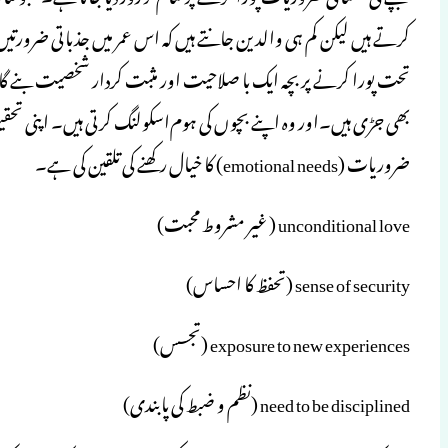
تحت پورا کرنے پر بچہ ایک با صلاحیت اور مثبت کردار شخصیت بنے 
بھی جڑی ہیں۔اور وہ اپنے بچوں کی ہوم‌اسکولنگ کرتی ہیں۔ اپنی تحقیق
ضروریات (emotional needs) کا خیال رکھنے کی تلقین کی ہے۔
unconditional love ( غیر مشروط محبت)
sense of security (تحفظ کا احساس)
exposure to new experiences (تجسس)
need to be disciplined (نظم و ضبط کی پابندی)