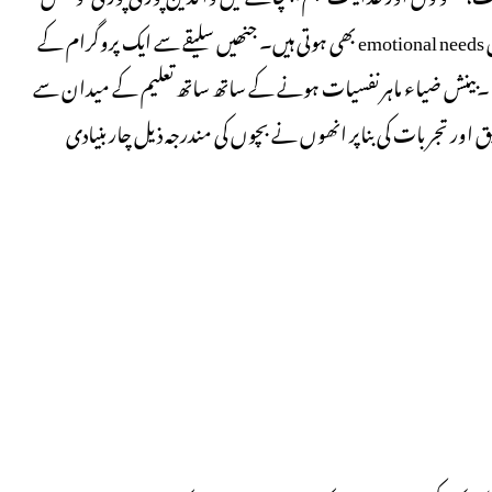
کرتے ہیں لیکن کم ہی والدین جانتے ہیں کہ اس عمر میں جذباتی ضرورتیں emotional needs بھی ہوتی ہیں۔ جنھیں سلیقے سے ایک پروگرام کے
گا۔بینش ضیاء ماہر نفسیات ہونے کے ساتھ ساتھ تعلیم کے میدان سے
 اور تجربات کی بناپر انھوں نے بچوں کی مندرجہ ذیل چار بنیادی