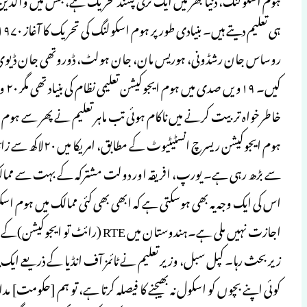
روساس جان رشڈونی، ہوریس مان، جان ہولٹ، ڈوروتھی جان ڈیوی، ا
کیں
خاطرخواہ تربیت کرنے میں ناکام ہوئی تب ماہر تعلیم نے پھر سے ہوم ا
ہوم ایجوکیشن ریسر
سے بڑھ رہی ہے۔ یورپ، افریقہ اور دولت مشترکہ کے بہت سے ممالک می
اجازت نہیں ملی ہے۔ہندوستان میں TE
زیر بحث رہا۔ کپل سبل، وزیر تعلیم نے ٹائمز آف انڈیا کے ذریعے ایک بیا
کوئی اپنے بچوں کو اسکول نہ بھیجنے کا فیصلہ کرتا ہے، تو ہم [حک