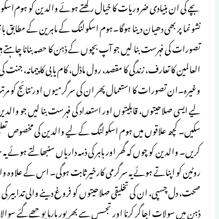
بچے کی ان بنیادی ضروریات کا خیال رکھتے ہوئے والدین کو ہوم‌اسکولن
نشو نما پر بھی دھیان دینا ہوگا۔ہوم اسکولنگ کے ماہرین کے مطابق ب
تصورات کی فہرست بنا لیں جو آپ بچوں کے ذہن کا حصہ بنانا چاہتے
العالمین کا تعارف، زندگی کا مقصد، رول ماڈل، کام یابی کا پیمانہ، جنت 
وغیرہ۔ان تصورات کا استعمال پھر ان کی سرگرمیوں اور نتائج کو مرت
سکیں۔ کچھ علاقوں میں ہوم اسکولنگ کے لیے والدین کی مخصوص ت
کریں۔ والدین کو چوں کہ گھر اور باہر کی ذمہ داریاں سنبھالتے ہوئے یہ
روٹین کو اپناتے ہوئے یہ سرگرمی کارخیر ثابت ہوگی‌۔ اس کے علاوہ وا
صحت، دل چسپی، ان کی تخلیقی صلاحیتوں کو فروغ دینے والی تدابیر کی م
ذہن میں سولات اجاگر کرنا اور تجسس سے بھرپور بارہا پوچھے گئے سوا