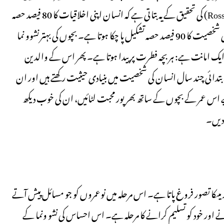
شامل ہو جاتا ہے۔ ایک ماہرِ نفسیات ڈاکٹر روس کامبل (Ross Campbell) کی تحقیق کے یہ بتاتی ہے کہ انسان اپنی اخلاقیات کا 80 فیصد حصہ
پانچ سال کی عمر سے پہلے سیکھ لیتا ہےاور سات سال کی عمر میں اس کی شخصیت کا 90 فیصد حصہ تشکیل پا چکا ہوتا ہے۔ بچوں کی بہتر نشوو نما
امانت ہے: ہر بچہ فطرت پر پیدا ہوتا ہے۔ پھر اس کے والدین
تدائی چند سال انسان کی شخصیت میں بنیادی حیثیت رکھتے ہیں اور ان
 اس عمر کے بچوں کے ساتھ بھر پور محبت لٹائیں، ان کی خوب دیکھ
 دیں۔
میںکا تصور فروغ پاتا ہے۔ اس مرحلہ میں نوعمروں کو جو مسائل پیش آتے
کرنے اور خود کو تسلیم کرانے کا مرحلہ ہے۔ اس احساس کی نشو ونما کے