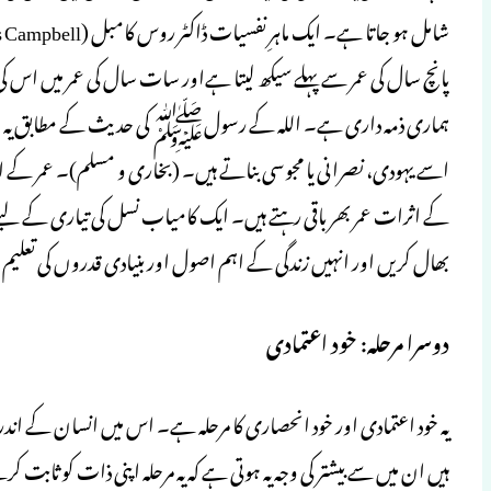
ہماری ذمہ داری ہے۔ اللہ کے رسولﷺ کی حدیث کے مطابق یہ ایک 
اسے یہودی، نصرانی یا مجوسی بناتے ہیں۔ (بخاری و مسلم)۔ عمر کے اب
کے اثرات عمر بھر باقی رہتے ہیں۔ ایک کامیاب نسل کی تیاری کے لیے
بھال کریں اور انہیں زندگی کے اہم اصول اور بنیادی قدروں کی تعلیم
دوسرا مرحلہ: خود اعتمادی
یہ خود اعتمادی اور خود انحصاری کا مرحلہ ہے۔ اس میں انسان کے اندر 
ہیں ان میں سے بیشتر کی وجہ یہ ہوتی ہے کہ یہ مرحلہ اپنی ذات کو ثابت 