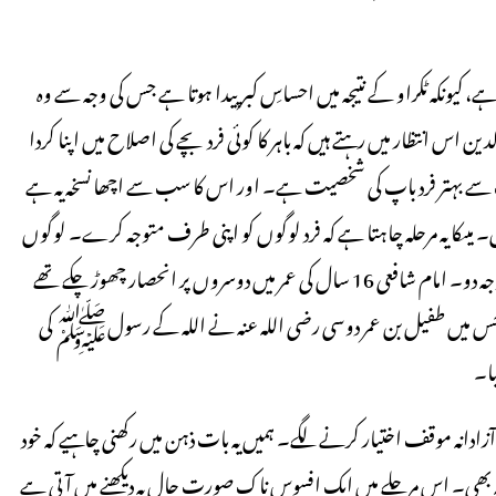
، کیونکہ ٹکراو کے نتیجہ میں احساسِ کبر پیدا ہوتا ہے جس کی وجہ سے وہ
انتظار میں رہتے ہیں کہ باہر کا کوئی فرد بچے کی اصلاح میں اپنا کردا
ے بہتر فرد باپ کی شخصیت ہے۔ اور اس کا سب سے اچھا نسخہ یہ ہے
میںکا یہ مرحلہ چاہتا ہے کہ فرد لوگوں کو اپنی طرف متوجہ کرے۔ لوگوں
کا مرکزِ توجہ بن جائے۔ اس کی ایک ہی آواز ہوتی ہے کہ میری طرف توجہ دو۔ امام شافعی 16 سال کی عمر میں دوسروں پر انحصار چھوڑ چکے تھے
ہ ہے جس میں طفیل بن عمر دوسی رضی اللہ عنہ نے اللہ کے رسولﷺ کی
یا۔
آزادانہ موقف اختیار کرنے لگے۔ ہمیں یہ بات ذہن میں رکھنی چاہیے کہ خود
بھی۔ اس مرحلے میں ایک افسوس ناک صورتِ حال یہ دیکھنے میں آتی ہے