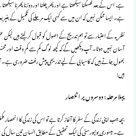
ہے، اس کے بعد کھسکنا سیکھتا ہے اور پھر چلنا اور دوڑنا پھرنا سیکھت
ہے۔ ایسا ممکن نہیں کہ ان میں سے کسی ایک مرحلے کی تکمیل کے بغیر بعد
نظریہ کے اعتبار سے تو ہم تدریج کے اصول کو قبول کر لیتے ہیں لیکن عم
آسان نہیں ہوتا۔ آپ دیکھیں گے کہ کچھ لوگ کم سے کم وقت اور محن
بھول جاتے ہیں کہ کامیابی کے لیے تدریجی پیش رفت ضروری ہے۔ آئیے
ہیں:
پہلا مرحلہ : دوسروں پر انحصار
بچہ جب اپنی زندگی کے سفر کا آغاز کرتا ہے تو اس کی زندگی کا انحصار
ہے۔ میسوری یونیورسٹی کی ایک تحقیق کے مطابق انسان تین سال کی عمر 