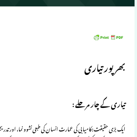
بھرپور تیاری
تیاری کے چار مرحلے :
ایک بڑی حقیقت:کامیابی کی عمارت انسان کی طبعی نشوو نما، اور تدریجی ار