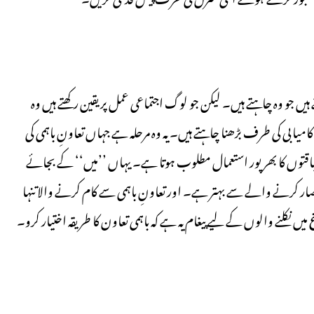
ں جو وہ چاہتے ہیں۔ لیکن جو لوگ اجتماعی عمل پر یقین رکھتے ہیں وہ
بی کی طرف بڑھنا چاہتے ہیں۔ یہ وہ مرحلہ ہے جہاں تعاونِ باہمی کی
یاقتوں کا بھر پور استعمال مطلوب ہوتا ہے۔ یہاں ’’میں‘‘ کے بجائے
صار کرنے والے سے بہتر ہے۔ اور تعاونِ باہمی سے کام کرنے والا تنہا
نکلنے والوں کے لیے پیغام یہ ہے کہ باہمی تعاون کا طریقہ اختیار کرو۔