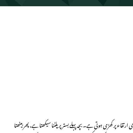
تقاء پر کھڑی ہوتی ہے۔ بچہ پہلے بستر پر پلٹنا سیکھتا ہے، پھر بیٹھتا