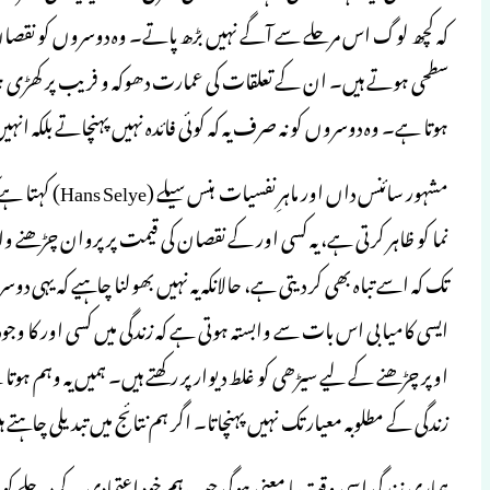
کہ کچھ لوگ اس مرحلے سے آگے نہیں بڑھ پاتے۔ وہ دوسروں کو نقصا
سطحی ہوتے ہیں۔ ان کے تعلقات کی عمارت دھوکہ و فریب پر کھڑی ہو
ہوتا ہے۔ وہ دوسروں کو نہ صرف یہ کہ کوئی فائدہ نہیں پہنچاتے بلکہ ان
مشہور سائنس داں 
نما کو ظاہر کرتی ہے، یہ کسی اور کے نقصان کی قیمت پر پروان چڑھنے و
تک کہ اسے تباہ بھی کر دیتی ہے، حالانکہ یہ نہیں بھولنا چاہیے کہ یہی 
ایسی کامیابی اس بات سے وابستہ ہوتی ہے کہ زندگی میں کسی اور کا وجو
اوپر چڑھنے کے لیے سیڑھی کو غلط دیوار پر رکھتے ہیں۔ ہمیں یہ وہم ہوتا
زندگی کے مطلوبہ معیار تک نہیں پہنچاتا۔ اگر ہم نتائج میں تبدیلی چاہتے 
ہماری زندگی اسی وقت با معنی ہوگی جب ہم خود اعتمادی کے مرحلے ک