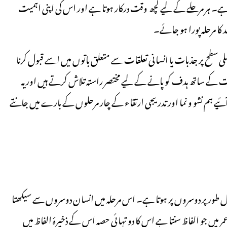
ا ہے۔ ہر مرحلے کے لیے کچھ وقت درکار ہوتا ہے اور اس کی اپنی اہمیت
 کا مرحلہ پورا ہو جائے۔
لی سطح پر جذبات یا انسانی تعلقات سے متعلق باتوں میں اسے قبول کرنا
ت کے ساتھ ہدف کو پانے کے لیے مختصر راستہ تلاش کرتے ہیں اور یہ
 ہم نشو و نما اور تدریجی ارتقاء کے چار مرحلوں کے بارے میں جانتے
 مکمل طور پر دوسروں پر ہوتا ہے۔ اس مرحلہ میں انسان دوسروں سے سیکھتا
میں جو الفاظ سنتا ہے اس کا دو تہائی حصہ اس کے ذخیرۂ الفاظ میں