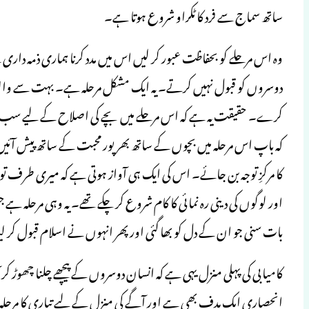
ساتھ سماج سے فرد کا ٹکراو شروع ہوتا ہے۔
وہ اس مرحلے کو بحفاظت عبور کر لیں اس میں مدد کرنا ہماری ذمہ داری ہے
دوسروں کو قبول نہیں کرتے۔ یہ ایک مشکل مرحلہ ہے۔ بہت سے والدین اس 
کرے۔ حقیقت یہ ہے کہ اس مرحلے میں بچے کی اصلاح کے لیے سب س
کہ باپ اس مرحلہ میں بچوں کے ساتھ بھرپور محبت کے ساتھ پیش آئیں۔ 
اور لوگوں کی دینی رہ نمائی کا کام شروع کر چکے تھے۔ یہ وہی مرحل
بات سنی جو ان کے دل کو بھا گئی اور پھر انہوں نے اسلام قبول کر ل
کامیابی کی پہلی منزل یہی ہے کہ انسان دوسروں کے پیچھے چلنا چھوڑ کر 
انحصاری ایک ہدف بھی ہے اور آگے کی منزل کے لیے تیاری کا مرحلہ 