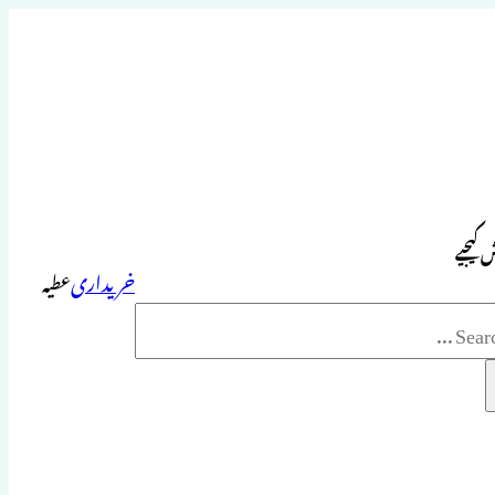
 کیجیے
خریداری
عطیہ
Sea