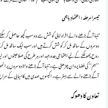
تیسرا مرحلہ : اعتمادِ باہمی
تنہا آگے بڑھنے والے افراد اپنی کوشش سے وہ سب کچھ حاصل کر سکتے ہی
دوسروں کے ساتھ مل کر کوشش کرتے ہیں اور سب ایک ساتھ مل کر کامیا
روح پھونکنے کے لیے اجتماعی جدو جہد اور ہر طرح کی صلاحیتوں اور ل
’’ہم‘‘ کی فضا پروان چڑھتی ہے۔ تنہا آگے بڑھنے والا دوسروں پر انح
آگے بڑھنے والے سے بہتر ہے۔ اکیسویں صدی میں کامیابی کے سراغ میں 
تعاون کا دھوکہ