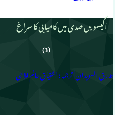
اکیسویں صدی میں کامیابی کا سراغ
(3)
طارق السویدان | ترجمہ : اشتیاق عالم فلاحی