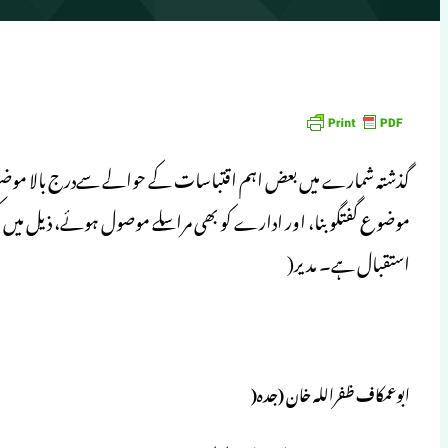
گذشتہ شمارے میں بعض اہم اقتباسات کے حوالے سےدرج بالا موضوع پ
موضوع گفتگو بنا، اور ادارے کو بھی مراسلے موصول ہوئے، ذیل میں کچ
استقبال ہے۔ مدیر(
ابوعمکاف ظفراللہ خان (جدہ(