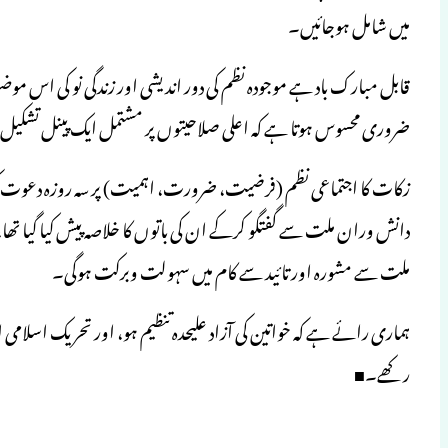
میں شامل ہوجائیں۔
قابل مبارک باد ہے موجودہ نظم کی دور اندیشی اور زندگی نو کی اس 
ضروری محسوس ہوتا ہے کہ اعلی صلاحیتوں پر مشتمل ایک پینل تشکیل د
دانش وران ملت سے گفتگو کرکے ان کی باتوں کا خلاصہ پیش کیا گیا تھا
ملت سے مشورہ اور تائید سے کام میں سہولت وبرکت ہوگی۔
ہماری رائے ہے کہ خواتین کی آزاد علیحدہ تنظیم ہو، اور تحریک اسلامی ا
رکھے۔■