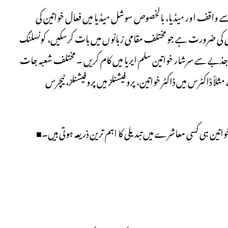
یزی سے واقف اور میڈیا، بالخصوص سوشل میڈیا میں فعال خواتین کی
ری کی ضرورت ہے جو مختلف مقامی زبانوں میں بات کرسکیں، کونسلنگ
ذبے سے سرشار خواتین سلم ایریا میں کام کریں ۔ مختلف شعبہ جات
ً ڈاکٹرس میں ڈاکٹر خواتین، پروفیشنلز میں پروفیشنلز، ٹیچرس
ین ہی کسی معاشرے میں تبدیلی کا اہم ترین ذریعہ ہوتی ہیں۔■