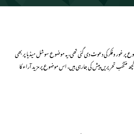
ر غور وفکر کی دعوت دی گئی تھی، یہ موضوع سوشل میڈیا پر بھی
ھ منتخب تحریریں پیش کی جارہی ہیں، اس موضوع پر مزید آراء کا