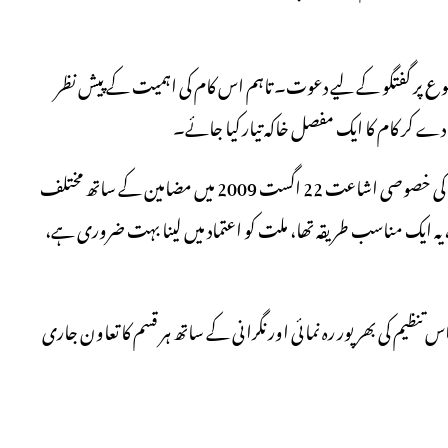
موضوع پر گفتگو کے لیے دعوت۔ تاہم اس کام کی اہمیت کے پیش نظر
ے کر کام کا ایک مفصل خاکہ تیار کیا جائے۔
زکات کا اجتماعی نظم (فرضیت، ضرورت، اہمیت) پر سہ روزہ دعوت کی خصوصی اشاعت 22 اگست 2009 میں مضامین کے ساتھ مختلف
، یہ ایک مناسب طریقہ تھا، ملت کو اعتماد میں لینا بہت ضروری ہے،
س تنظیم کی بھرپور رہ نمائی اور نگرانی کے ساتھ ہر قسم کا تعاون جاری