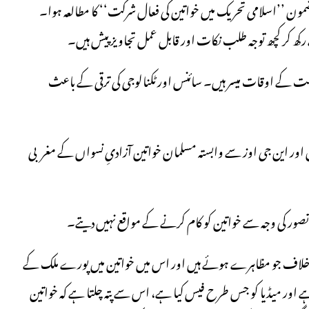
ں ایک مضمون ’’اسلامی تحریک میں خواتین کی فعال شرکت‘‘ کا مطالعہ ہوا۔
 کر کچھ توجہ طلب نکات اور قابل عمل تجاویز پیش ہیں۔
رصت کے اوقات میسر ہیں۔ سائنس اور ٹکنالوجی کی ترقی کے باعث
موں اور این جی اوز سے وابستہ مسلمان خواتین آزادیِ نسواں کے مغربی
صور کی وجہ سے خواتین کو کام کرنے کے مواقع نہیں دیتے۔
ے خلاف جو مظاہرے ہوئے ہیں اور اس میں خواتین میں پورے ملک کے
ور میڈیا کو جس طرح فیس کیا ہے، اس سے پتہ چلتا ہے کہ خواتین