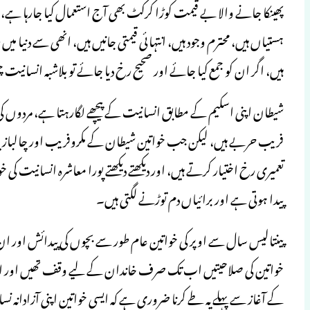
پھینکا جانے والا بے قیمت کوڑا کرکٹ بھی آج استعمال کیا جارہا ہے،
ہستیاں ہیں، محترم وجود ہیں، انتہائی قیمتی جانیں ہیں، انھی سے دن
ہیں، اگر ان کو جمع کیا جائے اور صحیح رخ دیا جائے تو بلاشبہ انسانیت
شیطان اپنی اسکیم کے مطابق انسانیت کے پیچھے لگارہتا ہے، مردوں
فریب حربے ہیں، لیکن جب خواتین شیطان کے مکروفریب اور چالبازیو
تعمیری رخ اختیار کرتے ہیں، اور دیکھتے دیکھتے پورا معاشرہ انسانیت کی
پیدا ہوتی ہے اور برائیاں دم توڑنے لگتی ہیں۔
پینتالیس سال سے اوپر کی خواتین عام طور سے بچوں کی پیدائش اور
خواتین کی صلاحیتیں اب تک صرف خاندان کے لیے وقف تھیں اور اب 
کے آغاز سے پہلے یہ طے کرنا ضروری ہے کہ ایسی خواتین اپنی آزادانہ ن