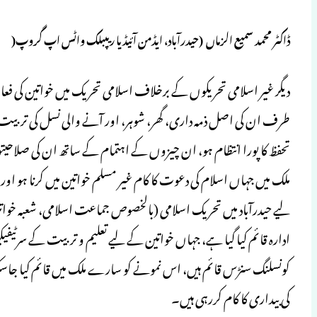
ڈاکٹر محمد سمیع الزماں (حیدرآباد، ایڈمن آئیڈیا ریپبلک واٹس اپ گروپ(
دیگر غیر اسلامی تحریکوں کے برخلاف اسلامی تحریک میں خواتین کی فعا
طرف ان کی اصل ذمہ داری، گھر، شوہر، اور آنے والی نسل کی ترب
تحفظ کا پورا انتظام ہو، ان چیزوں کے اہتمام کے ساتھ ان کی صلاح
ملک میں جہاں اسلام کی دعوت کا کام غیر مسلم خواتین میں کرنا ہو اور خ
لیے حیدرآباد میں تحریک اسلامی (بالخصوص جماعت اسلامی، شعبہ خوا
ادارہ قائم کیا گیا ہے، جہاں خواتین کے لیے تعلیم و تربیت کے سرٹی
کی بیداری کا کام کررہی ہیں۔