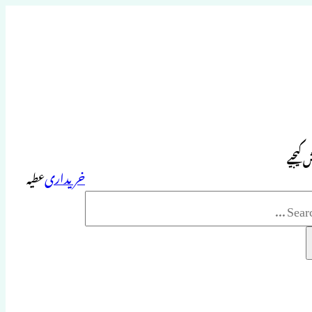
 کیجیے
خریداری
عطیہ
Sea