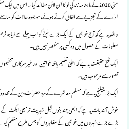
مئی 2020 کے ماہنامہ زندگیِ نو کا آن لائن مطالعہ کیا۔ اس می
ادارے کے تجزیے سے اتفاق کرتے ہوئے، موجودہ حالات کو سامنے رکھ
واقعہ یہ ہے کہ آج خواتین کے ایک بڑے طبقے کو اب پہلے سے زیادہ ف
معلومات کے حصول میں وہ کسی پر منحصر نہیں ہیں۔
ایک تلخ حقیقت یہ ہے کہ اعلیٰ تعلیم یافتہ خواتین اور غیر سرکاری تنظی
تصور سے مرعوب ہیں۔
ایک بڑا چیلنج یہ ہے کہ مسلم معاشرے کے مرد حضرات دین کے محدود ت
خوش آئند بات یہ ہے کہ ابھی چند دنوں قبل شہریت ترمیمی ایکٹ ک
بڑے بڑے شہروں میں خواتین کے مظاہروں کو جس طرح منظم کیا ہے ا