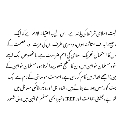
لیت اسلامی شرائط کی پابند ہے، اس لیے یہ احتیاط لازم ہے کہ ایک
یت جیسے اہداف متاثر نہ ہوں، دوسری طرف ان کی عزت اور عصمت کے
یتوں کا استعمال تحریک اسلامی کی اہم ضرورت ہے، بالخصوص ایک ایسے
ود مسلمان خواتین میں دین کا صحیح شعور پیدا کرنا ہو، مسلمان خواتین کے
تین) اچھے انداز میں کام کررہی ہے، امومت سوسائٹی کے نام سے ایک
فیکیٹ کورسس چلاے جاتے ہیں، ازدواجی اور دیگر خانگی مسائل میں
کونسلنگ سنڑس قائم ہیں، اس نمونے کو سارے ملک میں قائم کیا جاسکتا ہے، تبلیغی جماعت اور IREF وغیرہ بھی مسلم خواتین میں دینی شعور