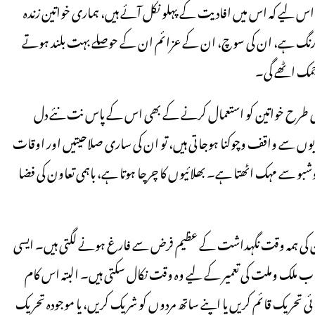
 اس لیے کہ اس میں افادیت کے پہلو نکل آئے ہیں، ہماری خواتین زندہ
یا میں رنگ ہے، ان کی سوچ، ان کے عزائم ان کے حوصلے بہت بلند ہوتے
 چمک اٹھے گی۔
 کی طرح خواتین کو استعمال کرنے کے بھی اس کے پاس نت نئے دل
ں سے واقف وچوکنا ہوجاتی ہیں، تو ان کی ساری صلاحیتیں اور اوقات
 خوشبو سے مہک اٹھتا ہے۔ بھلائیوں کا چرچا ہوتا ہے، باہمی تعاون کی فضا
 ان کی ہمہ وقت نگہداشت کے عظیم فرض سے فارغ ہونے لگتی ہیں۔ ایسی
ملک وملت کی تعمیر کے لیے وہ وقت نکال سکتی ہیں۔ البتہ اس کام
سائی تحریک قائم کریں یا اپنے ساتھ مردوں کو شریک کریں، یا موجودہ تحریک