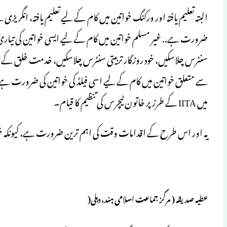
البتہ تعلیم یافتہ اور ورکنگ خواتین میں کام کے لیے تعلیم یافتہ، انگر
ضرورت ہے.. غیر مسلم خواتین میں کام کے لیے ایسی خواتین کی تیا
سنٹرس چلاسکیں، خود روزگار تربیتی سنٹرس چلاسکیں، خدمت خلق کے ج
سے متعلق خواتین میں کام کے لیے اسی فیلڈ کی خواتین کی ضرورت ہے مثلا
میں IITA کے طرز پر خاتون ٹیچرس کی تنظیم کا قیام۔
یہ اور اس طرح کے اقدامات وقت کی اہم ترین ضرورت ہے، کیونکہ خوات
عطیہ صدیقہ ( مرکز جماعت اسلامی ہند، دہلی(