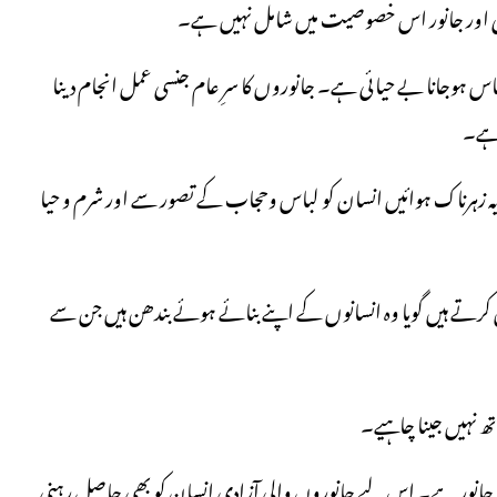
ئی اور جانور اس خصوصیت میں شامل نہیں ہے۔
اس ہوجانا بے حیائی ہے۔ جانوروں کا سرِ عام جنسی عمل انجام دینا
 ہے۔
۔ یہ زہرناک ہوائیں انسان کو لباس وحجاب کے تصور سے اور شرم و حیا
کرتے ہیں گویا وہ انسانوں کے اپنے بنائے ہوئے بندھن ہیں جن سے
تھ نہیں جینا چاہیے۔
جانور ہے۔ اس لیے جانوروں والی آزادی انسان کو بھی حاصل رہنی