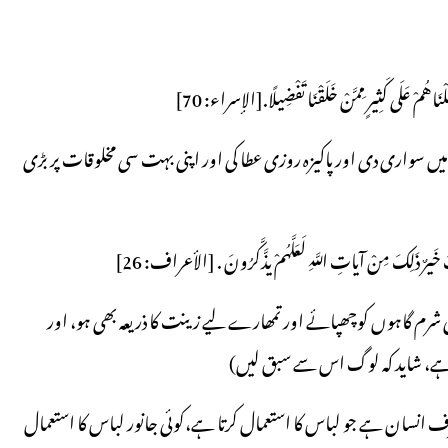
َلْنَاهُمْ عَلَى كَثِیرٍ مِمَّنْ خَلَقْنَا تَفْضِیلًا.[الإسراء: 70]
یں سواری دی اور پاکیزہ روزی عطا کی اور اپنی بہت سی مخلوقات پر بڑی
ِكَ خَیرٌ ذَلِكَ مِنْ آیاتِ اللَّهِ لَعَلَّهُمْ یذَّكَّرُونَ . [الأعراف: 26]
 شرم گاہوں کوچھپائے اور تمھارے لیے زینت کا ذریعہ بھی ہو، اور
نی ہے، شاید کہ لوگ اس سے سبق لیں)
نسان ہے جو لباس کا استعمال کرتا ہے،کوئی جانور لباس کا استعمال