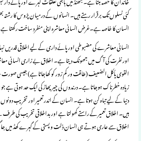
خاندان کا حصہ بنتا ہے۔ جھنڈ میں باہمی تعلقات گہرے اور پائے دار
کئی نسلوں تک برقرار رہتے ہیں۔ انسانوں کے درمیان پڑوس کا رشتہ ب
انسان کا خاصہ ہے۔غرض انسانی معاشرہ اپنی منفرد ساخت رکھتا ہے
انسانی معاشرے کی مضبوطی اور پائے داری کے لیے اخلاقی قدریں ن
اور نفرت کی آگ میں جھونک دیتا ہے۔ اخلاق بے زاری انسانی معا
القوی یأکل الضعیف (طاقت ور کم زور کو کھاجاتا ہے) جیسی صورت ح
زیادہ خطرناک ہوجاتا ہے۔ درندوں کی چیر پھاڑ کی ایک حد ہوتی ہے جو ح
دنیا کے لیے تباہ کن ہوتا ہے۔ انسان کے اندر تعمیر اور تخریب دونوں ہ
ہیں۔ اخلاق تعمیر کے راستے کھولتا ہے اور بداخلاقی تخریب کی طرف 
اخلاق سے عاری ہوتے ہی انسان ذلت و پستی کے گہرے کھڈ میں جاگ