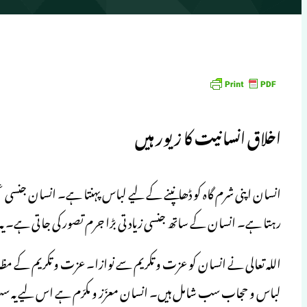
اخلاق انسانیت کا زیور ہیں
انسان اپنی شرم گاہ کو ڈھانپنے کے لیے لباس پہنتا ہے۔ انسان جنسی 
رہتا ہے۔ انسان کے ساتھ جنسی زیادتی بڑا جرم تصور کی جاتی ہے۔ 
اللہ تعالی نے انسان کو عزت و تکریم سے نوازا۔ عزت و تکریم کے 
لباس و حجاب سب شامل ہیں۔ انسان معزّز و مکرّم ہے اس لیے یہ 