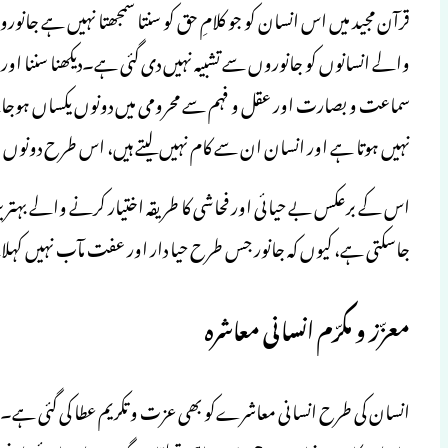
قرآن مجید میں اس انسان کو جو کلامِ حق کو سنتا سمجھتا نہیں ہے جانو
والے انسانوں کو جانوروں سے تشبیہ نہیں دی گئی ہے۔دیکھنا سننا اور 
سماعت و بصارت اور عقل و فہم سے محرومی میں دونوں یکساں ہوجا
نہیں ہوتا ہے اور انسان ان سے کام نہیں لیتے ہیں، اس طرح دونوں 
اس کے برعکس بے حیائی اور فحاشی کا طریقہ اختیار کرنے والے بہتری
جاسکتی ہے، کیوں کہ جانور جس طرح حیا دار اور عفت مآب نہیں کہ
معزّز و مکرّم انسانی معاشرہ
انسان کی طرح انسانی معاشرےکو بھی عزت و تکریم عطا کی گئی ہے۔ان