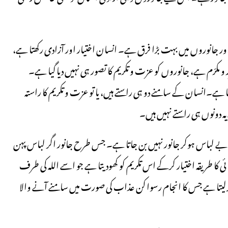
ور جانوروں میں بہت بڑا فرق ہے۔ انسان اختیار اور آزادی رکھتا ہے،
و مکرّم ہے، جانوروں کو عزت و تکریم کا تصور ہی نہیں دیا گیا ہے۔
ا ہے۔انسان کے سامنے دو ہی راستے ہیں، یا تو عزت و تکریم کا راستہ
 دونوں ہی راستے نہیں ہیں۔
 لباس ہوکر جانور نہیں بن جاتا ہے۔ جس طرح جانور اگر لباس پہن
ی کا طریقہ اختیار کرکے اس تکریم کو کھودیتا ہے جو اسے اللہ کی طرف
 کرلیتا ہے جس کا انجام رسوا کن عذاب کی صورت میں سامنے آنے والا