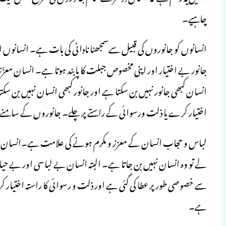
چاہیے۔
انسانوں کو جانوروں کی قبیل سےسمجھنا نادانی کی بات ہے۔ انسانوں ا
جانور بے اختیار اور اپنی مخصوص جبلت کا پابند ہوتا ہے۔ انسان معزّز 
انسان کبھی جانور نہیں بن سکتا ہے اور جانور کبھی انسان نہیں بن سکت
اختیار کرے یا ذلت ورسوائی کے راستے پر چلے۔ جانوروں کے سامنے یہ
لباس و حجاب انسان کے معزز و مکرم ہونے کی علامت ہے۔انسان بے
لے تو وہ انسان نہیں بن جاتا ہے۔ البتہ انسان بے لباسی اور بے حیائ
سے خصوصی طور پر عطا کی گئی ہے اور ذلت و رسوائی کا راستہ اختیار
ہے۔