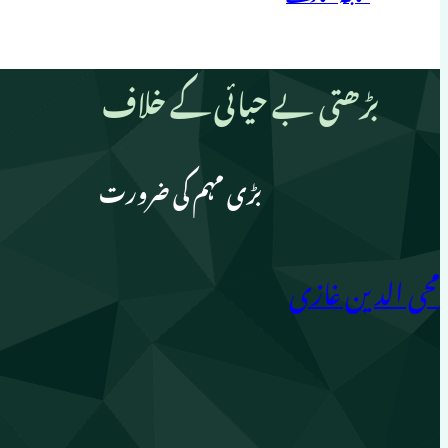
بڑھتی بے حیائی کے خلاف
بڑی مہم کی ضرورت
محی الدین غازی