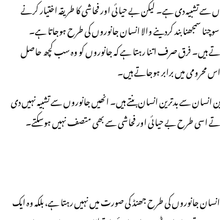
روں سے تشبیہ دی ہے۔ لیکن بے حیائی اور فحاشی کا طریقہ اختیار کرنے
سوچنا سمجھنا بند کردینے والا انسان جانوروں کی طرح ہوجاتا ہے۔
تے ہیں۔ فرق صرف اتنا رہتا ہے کہ جانوروں کو وہ سب کچھ حاصل
اس محرومی میں برابر ہوجاتے ہیں۔
ن انسان سے بدترین انسان بنتے ہیں۔ انھیں جانوروں سے تشبیہ نہیں دی
لاتے اسی طرح بے حیائی اور فحاشی سے بھی متصف نہیں ہوسکتے۔
سان جانوروں کی طرح جھنڈ کی صورت میں نہیں رہتا ہے، بلکہ وہ ایک