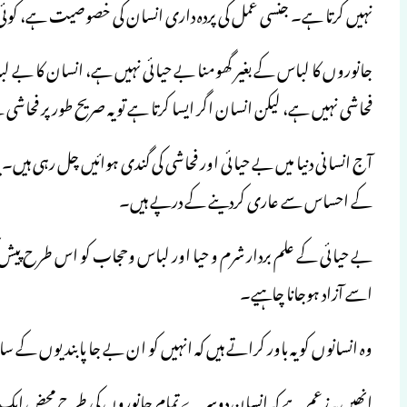
نہیں کرتا ہے۔ جنسی عمل کی پردہ داری انسان کی خصوصیت ہے، کو
جانوروں کا لباس کے بغیر گھومنا بے حیائی نہیں ہے، انسان کا بے لب
فحاشی نہیں ہے، لیکن انسان اگر ایسا کرتا ہے تو یہ صریح طور پر فحاشی
آج انسانی دنیا میں بے حیائی اور فحاشی کی گندی ہوائیں چل رہی ہیں
کے احساس سے عاری کردینے کے درپے ہیں۔
بے حیائی کے علم بردار شرم و حیا اور لباس وحجاب کو اس طرح پیش 
اسے آزاد ہوجانا چاہیے۔
وہ انسانوں کو یہ باور کراتے ہیں کہ انہیں کو ان بے جا پابندیوں کے سا
انھیں یہ زعم ہے کہ انسان دوسرے تمام جانوروں کی طرح محض ایک 