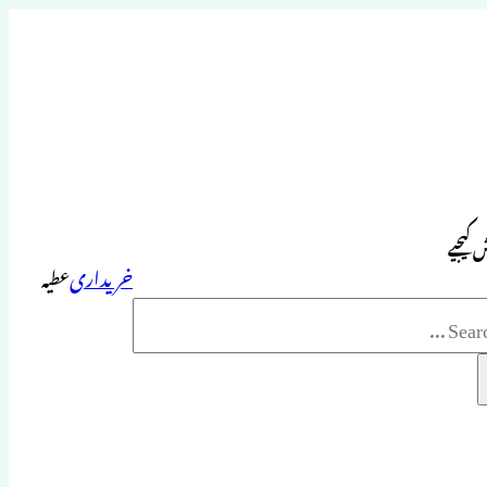
 کیجیے
خریداری
عطیہ
Sea