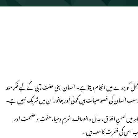
عمل کو پردے میں انجام دیتا ہے۔ انسان اپنی عفت مآبی کے لیے فکر مند
یہ سب انسان کی خصوصیات ہیں کوئی اور جانور ان میں شریک نہیں ہے۔
مظاہر میں حسنِ اخلاق، عدل وانصاف، شرم وحیا، عفت و عصمت اور
سب اس کی فطرت کا حصہ ہیں۔