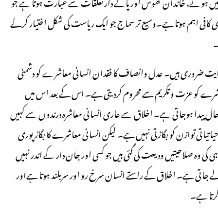
 نہیں ہوتے، خاندان ٹھوس اور پائے دار تعلقات سے عبارت ہوتا ہے جو
ھی کافی اہم ہوتا ہے۔وسیع تر سماج جو ایک ریاست کی شکل اختیار کرلے
۔
ہایت ضروری ہیں۔ عدل وانصاف کا فقدان انسانی معاشرے کو دشمنی
شرے کو عزت و تکریم سے محروم کردیتی ہے۔ اس کے بعد اس میں
ال پیدا ہوجاتی ہے۔ اخلاق سے عاری انسانی معاشرہ درندوں سے کہیں
یاتیاتی توازن کو بگاڑتی نہیں ہے۔ لیکن انسانی معاشرے کا بگاڑ پوری
ی کی وہ صلاحیتیں ودیعت کی گئی ہیں جو کسی اور جان دار کے اندر نہیں
لے جاتی ہے۔ اخلاق کے راستے انسان سرخ رو اور سربلند ہوتا ہےاور
رتا ہے۔