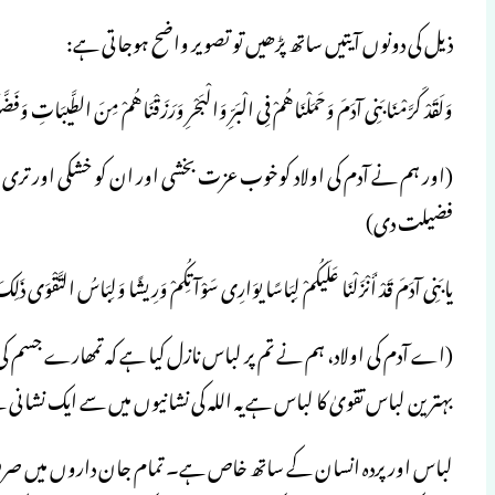
ذیل کی دونوں آیتیں ساتھ پڑھیں تو تصویر واضح ہوجاتی ہے:
وَلَقَدْ كَرَّمْنَا بَنِی آدَمَ وَحَمَلْنَاهُمْ فِی الْبَرِّ وَالْبَحْرِ وَرَزَقْنَاهُمْ مِنَ الطَّیبَاتِ وَفَضّ
(اور ہم نے آدم کی اولاد کوخوب عزت بخشی اور ان کو خشکی اور تری م
فضیلت دی)
یابَنِی آدَمَ قَدْ أَنْزَلْنَا عَلَیكُمْ لِبَاسًا یوَارِی سَوْآتِكُمْ وَرِیشًا وَلِبَاسُ التَّقْوَى ذَل
(اے آدم کی اولاد، ہم نے تم پر لباس نازل کیا ہے کہ تمھارے جسم کی
بہترین لباس تقویٰ کا لباس ہے یہ اللہ کی نشانیوں میں سے ایک نشا
لباس اور پردہ انسان کے ساتھ خاص ہے۔ تمام جان داروں میں صرف ا